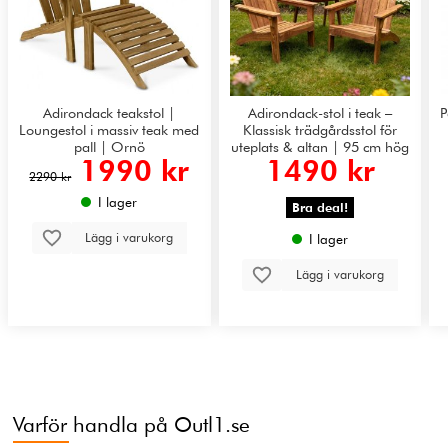
Adirondack teakstol |
Adirondack-stol i teak –
P
Loungestol i massiv teak med
Klassisk trädgårdsstol för
pall | Ornö
uteplats & altan | 95 cm hög
1990 kr
1490 kr
rygg | Solö
2290 kr
I lager
Bra deal!
Lägg i varukorg
I lager
Lägg i varukorg
Varför handla på Outl1.se