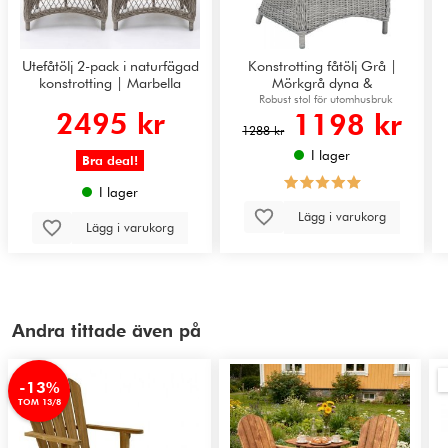
Utefåtölj 2-pack i naturfägad
Konstrotting fåtölj Grå |
konstrotting | Marbella
Mörkgrå dyna &
metallstomme | Malgovik
Robust stol för utomhusbruk
2495 kr
1198 kr
1288 kr
I lager
Bra deal!
I lager
Lägg i varukorg
Lägg i varukorg
Andra tittade även på
-13%
TOM 13/8