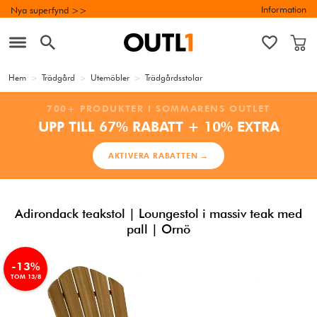
Information
Nya superfynd >>
Hem
>
Trädgård
>
Utemöbler
>
Trädgårdsstolar
700+ PRODUKTER I SOMMARENS OUTLET
UPP TILL 67% RABATT + 10% EXTRA
AKTIVERA RABATTEN →
Adirondack teakstol | Loungestol i massiv teak med
pall | Ornö
-13%
TOM 13/8