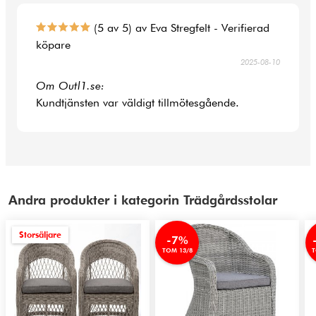
(5 av 5) av Eva Stregfelt - Verifierad
köpare
2025-08-10
Om Outl1.se:
Kundtjänsten var väldigt tillmötesgående.
Andra produkter i kategorin Trädgårdsstolar
Storsäljare
-7%
TOM 13/8
T