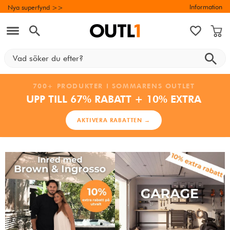
Information
Nya superfynd >>
700+ PRODUKTER I SOMMARENS OUTLET
UPP TILL 67% RABATT + 10% EXTRA
AKTIVERA RABATTEN →