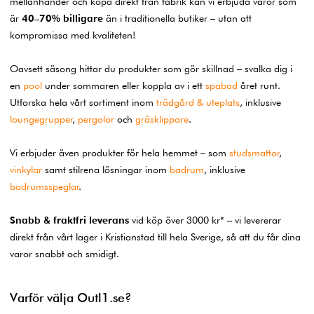
mellanhänder och köpa direkt från fabrik kan vi erbjuda varor som
är
40–70% billigare
än i traditionella butiker – utan att
kompromissa med kvaliteten!
Oavsett säsong hittar du produkter som gör skillnad – svalka dig i
en
pool
under sommaren eller koppla av i ett
spabad
året runt.
Utforska hela vårt sortiment inom
trädgård & uteplats
, inklusive
loungegrupper
,
pergolor
och
gräsklippare
.
Vi erbjuder även produkter för hela hemmet – som
studsmattor
,
vinkylar
samt stilrena lösningar inom
badrum
, inklusive
badrumsspeglar
.
Snabb & fraktfri leverans
vid köp över 3000 kr* – vi levererar
direkt från vårt lager i Kristianstad till hela Sverige, så att du får dina
varor snabbt och smidigt.
Varför välja Outl1.se?