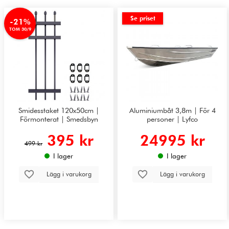
Se priset
-21%
TOM 30/9
Smidesstaket 120x50cm |
Aluminiumbåt 3,8m | För 4
Förmonterat | Smedsbyn
personer | Lyfco
395 kr
24995 kr
499 kr
I lager
I lager
Lägg i varukorg
Lägg i varukorg