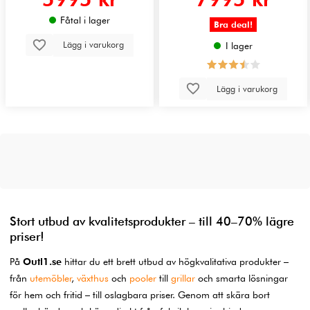
Fåtal i lager
Bra deal!
Lägg i varukorg
I lager
Lägg i varukorg
Stort utbud av kvalitetsprodukter – till 40–70% lägre
priser!
På
Outl1.se
hittar du ett brett utbud av högkvalitativa produkter –
från
utemöbler
,
växthus
och
pooler
till
grillar
och smarta lösningar
för hem och fritid – till oslagbara priser. Genom att skära bort