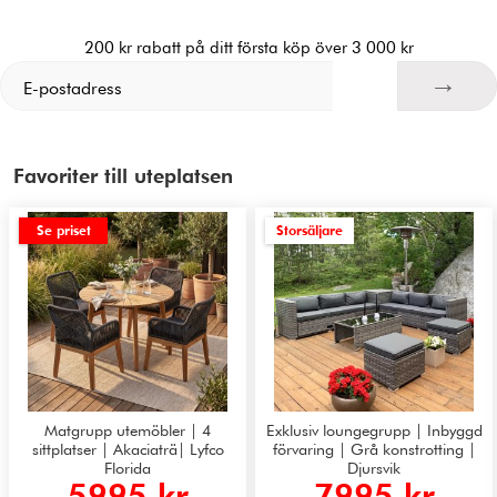
200 kr rabatt på ditt första köp över 3 000 kr
Favoriter till uteplatsen
Se priset
Storsäljare
Matgrupp utemöbler | 4
Exklusiv loungegrupp | Inbyggd
sittplatser | Akaciaträ| Lyfco
förvaring | Grå konstrotting |
Florida
Djursvik
5995 kr
7995 kr