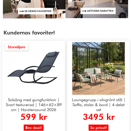
Kundernas favoriter!
Storsäljare
Solsäng med gungfunktion |
Loungegrupp i olivgrönt stål |
Svart texturerad | 146×62×89
Soffa, stolar & bord | 4-delat
cm | Havstenssund 2026
set
599 kr
3495 kr
Bra deal!
Se priset!