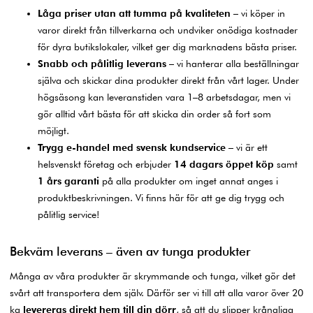
Låga priser utan att tumma på kvaliteten
– vi köper in
varor direkt från tillverkarna och undviker onödiga kostnader
för dyra butikslokaler, vilket ger dig marknadens bästa priser.
Snabb och pålitlig leverans
– vi hanterar alla beställningar
själva och skickar dina produkter direkt från vårt lager. Under
högsäsong kan leveranstiden vara 1–8 arbetsdagar, men vi
gör alltid vårt bästa för att skicka din order så fort som
möjligt.
Trygg e-handel med svensk kundservice
– vi är ett
helsvenskt företag och erbjuder
14 dagars öppet köp
samt
1 års garanti
på alla produkter om inget annat anges i
produktbeskrivningen. Vi finns här för att ge dig trygg och
pålitlig service!
Bekväm leverans – även av tunga produkter
Många av våra produkter är skrymmande och tunga, vilket gör det
svårt att transportera dem själv. Därför ser vi till att alla varor över 20
kg
levereras direkt hem till din dörr
, så att du slipper krångliga