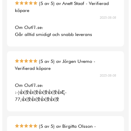
(5 av 5) av Anett Staaf - Verifierad
köpare
2025-08-08
Om Outl1.se:
Går alltid smidigt och snabb leverans
(5 av 5) av Jörgen Uvemo -
Verifierad köpare
2025-08-08
Om Outl1.se:
:-)👍涭👍涭👍涭👍涭👍Ę-
77;👍涭👍涭👍涭👍涭
(5 av 5) av Birgitta Olsson -