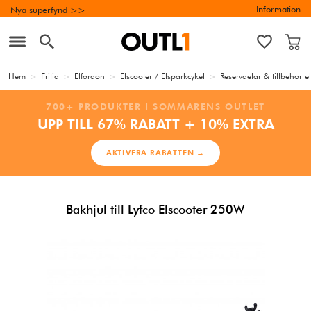
Information
Nya superfynd >>
Hem
>
Fritid
>
Elfordon
>
Elscooter / Elsparkcykel
>
Reservdelar & tillbehör e
700+ PRODUKTER I SOMMARENS OUTLET
UPP TILL 67% RABATT + 10% EXTRA
AKTIVERA RABATTEN →
Bakhjul till Lyfco Elscooter 250W