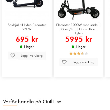
Bakhjul till Lyfco Elscooter
Elscooter 1000W med sadel |
250W
38 km/tim | Hopfällbar |
Lyfco
695 kr
5995 kr
I lager
I lager
Lägg i varukorg
Lägg i varukorg
Varför handla på Outl1.se