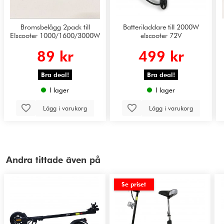
Bromsbelägg 2pack till
Batteriladdare till 2000W
Elscooter 1000/1600/3000W
elscooter 72V
89 kr
499 kr
Bra deal!
Bra deal!
I lager
I lager
Lägg i varukorg
Lägg i varukorg
Andra tittade även på
Se priset