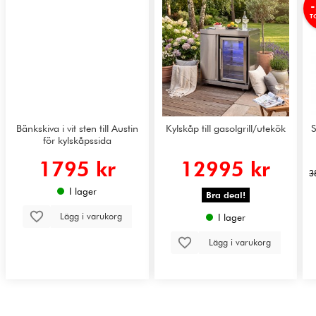
T
Bänkskiva i vit sten till Austin
Kylskåp till gasolgrill/utekök
S
för kylskåpssida
1795 kr
12995 kr
3
I lager
Bra deal!
Lägg i varukorg
I lager
Lägg i varukorg