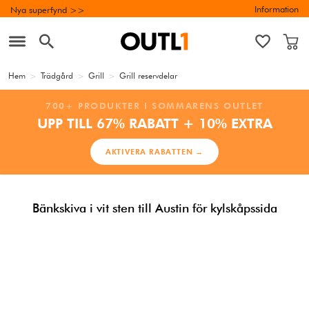
Information
Nya superfynd >>
Hem
>
Trädgård
>
Grill
>
Grill reservdelar
700+ PRODUKTER I SOMMARENS OUTLET
UPP TILL 67% RABATT + 10% EXTRA
AKTIVERA RABATTEN →
Bänkskiva i vit sten till Austin för kylskåpssida