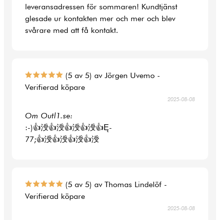
leveransadressen för sommaren! Kundtjänst
glesade ur kontakten mer och mer och blev
svårare med att få kontakt.
(5 av 5) av Jörgen Uvemo -
Verifierad köpare
2025-08-08
Om Outl1.se:
:-)👍涭👍涭👍涭👍涭👍Ę-
77;👍涭👍涭👍涭👍涭
(5 av 5) av Thomas Lindelöf -
Verifierad köpare
2025-08-08