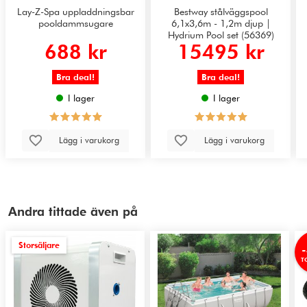
Lay-Z-Spa uppladdningsbar
Bestway stålväggspool
pooldammsugare
6,1x3,6m - 1,2m djup |
Hydrium Pool set (56369)
688 kr
15495 kr
Bra deal!
Bra deal!
I lager
I lager
Lägg i varukorg
Lägg i varukorg
Andra tittade även på
Storsäljare
T