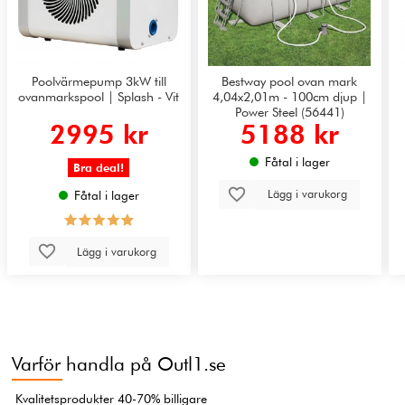
Poolvärmepump 3kW till
Bestway pool ovan mark
ovanmarkspool | Splash - Vit
4,04x2,01m - 100cm djup |
Power Steel (56441)
2995 kr
5188 kr
Fåtal i lager
Bra deal!
Lägg i varukorg
Fåtal i lager
Lägg i varukorg
Varför handla på Outl1.se
Kvalitetsprodukter 40-70% billigare