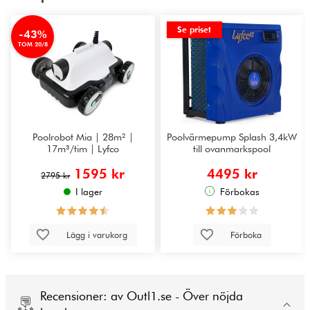
Se priset
-43%
TOM 20/8
Poolrobot Mia | 28m² |
Poolvärmepump Splash 3,4kW
17m³/tim | Lyfco
till ovanmarkspool
1595 kr
4495 kr
2795 kr
I lager
Förbokas
Lägg i varukorg
Förboka
Recensioner: av Outl1.se - Över nöjda