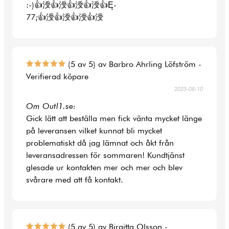
:-)👍涭👍涭👍涭👍涭👍Ę-
77;👍涭👍涭👍涭👍涭
(5 av 5) av Barbro Ahrling Löfström -
Verifierad köpare
2025-08-10
Om Outl1.se:
Gick lätt att beställa men fick vänta mycket länge
på leveransen vilket kunnat bli mycket
problematiskt då jag lämnat och åkt från
leveransadressen för sommaren! Kundtjänst
glesade ur kontakten mer och mer och blev
svårare med att få kontakt.
(5 av 5) av Birgitta Olsson -