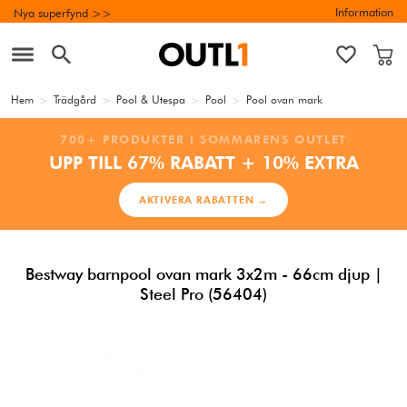
Information
Nya superfynd >>
Hem
>
Trädgård
>
Pool & Utespa
>
Pool
>
Pool ovan mark
700+ PRODUKTER I SOMMARENS OUTLET
UPP TILL 67% RABATT + 10% EXTRA
AKTIVERA RABATTEN →
Bestway barnpool ovan mark 3x2m - 66cm djup |
Steel Pro (56404)