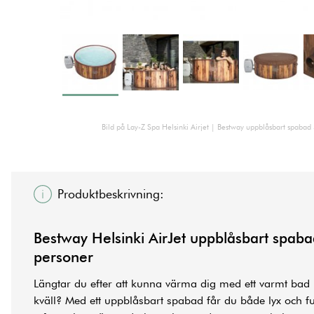
Bild på Lay-Z Spa Helsinki Airjet | Bestway uppblåsbart spabad
Produktbeskrivning:
Bestway Helsinki AirJet uppblåsbart
spaba
personer
Längtar du efter att kunna värma dig med ett varmt bad 
kväll? Med ett
uppblåsbart spabad
får du både lyx och f