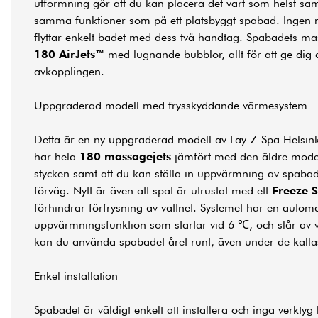
utformning gör att du kan placera det vart som helst sa
samma funktioner som på ett platsbyggt spabad. Ingen 
flyttar enkelt badet med dess två handtag. Spabadets ma
180 AirJets™
med lugnande bubblor, allt för att ge dig 
avkopplingen.
Uppgraderad modell med frysskyddande värmesystem
Detta är en ny uppgraderad modell av Lay-Z-Spa Helsink
har hela
180 massagejets
jämfört med den äldre mode
stycken samt att du kan ställa in uppvärmning av spabad
förväg. Nytt är även att spat är utrustat med ett
Freeze 
förhindrar förfrysning av vattnet. Systemet har en automa
uppvärmningsfunktion som startar vid 6 ℃, och slår av v
kan du använda spabadet året runt, även under de kalla
Enkel installation
Spabadet är väldigt enkelt att installera och inga verktyg 