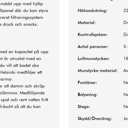
snabbt upp med hjälp
llpanel där du kan styra
Nätanslutning:
2
erat filtreringssystem
Material:
Dr
e dryck och snacks.
Kontrollsystem:
Di
Antal personer:
5
med en kapacitet på upp
t är utrustat med en
Luftmunstycken:
1
du vill att badet ska
Munstycke material:
Ai
elsinki medföljer ett
 varma
Fontäner:
N
rar att damm och skräp
tsklämmor. Medföljande
Belysning:
N
spat och rent vatten fritt
fräscht så att du kan
Stege:
N
Skydd/Överdrag:
Ja