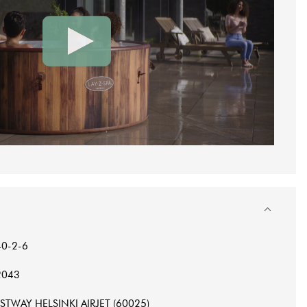
40-2-6
2043
STWAY HELSINKI AIRJET (60025)