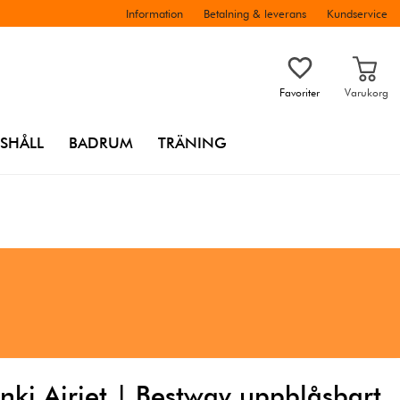
Information
Betalning & leverans
Kundservice
Favoriter
Varukorg
SHÅLL
BADRUM
TRÄNING
nki Airjet | Bestway uppblåsbart