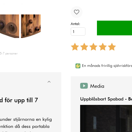
Antal:
 5-7 personer
En månads frivillig självriskfö
Media
Uppblåsbart Spabad - B
d
för upp till 7
under stjärnorna en kylig
unktion då dess portabla