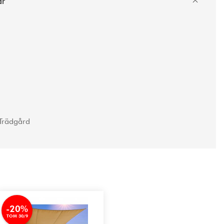
ar
Trädgård
-20%
TOM 30/9