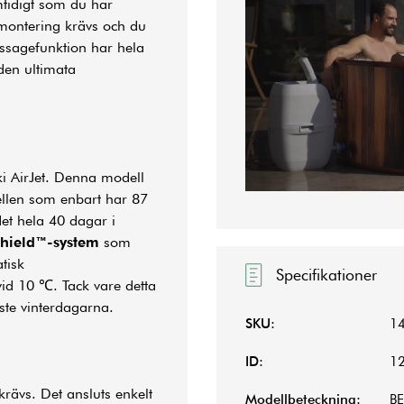
mtidigt som du har
montering krävs och du
ssagefunktion har hela
den ultimata
i AirJet. Denna modell
llen som enbart har 87
et hela 40 dagar i
Shield™-system
som
tisk
Specifikationer
id 10 ℃. Tack vare detta
ste vinterdagarna.
SKU:
1
ID:
1
krävs. Det ansluts enkelt
Modellbeteckning:
BE