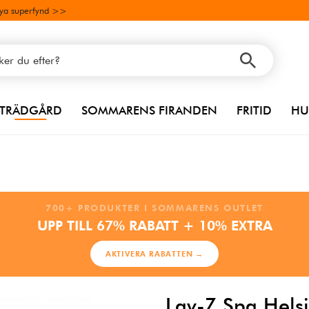
ya superfynd >>
TRÄDGÅRD
SOMMARENS FIRANDEN
FRITID
HU
700+ PRODUKTER I SOMMARENS OUTLET
UPP TILL 67% RABATT + 10% EXTRA
AKTIVERA RABATTEN →
Lay-Z Spa Helsi