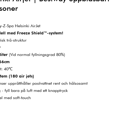
soner
-Z-Spa Helsinki AirJet
ll med Freeze Shield™-system!
isk trä-struktur
r
liter
(Vid normal fyllningsgrad 80%)
66cm
et: 40℃
em (180 air jets)
r upprätthåller poolvattnet rent och hälsosamt
- fyll bara på luft med ett knapptryck
nel med soft-touch