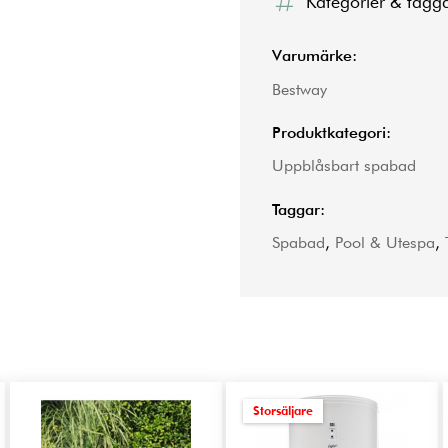
Kategorier & tagg
Varumärke:
Bestway
Produktkategori:
Uppblåsbart spabad
Taggar:
Spabad
,
Pool & Utespa
,
Storsäljare