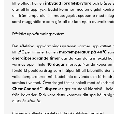
till eluttag, har en
inbyggd jordfelsbrytare
och blåses 
utav ett knapptryck. Badet kommer med en digital kontro
allt från temperatur till massagejets, spapump med integr
samt mugghållare som gör att du kan njuta av svalkand
Effektivt uppvärmningssystem
Det effektiva uppvärmningssystemet värmer upp vattnet 
till 2℃ per timme, har en
maxtemperatur på 40℃
sam
energibesparande timer
där du kan ställa in exakt tid 
värmas upp - hela
40 dagar
i förväg. När du köper en H
förstärkt poolöverdrag som hjälper till att bibehålla den
vattentemperaturen när badet inte används och förhind
samlas i vattnet. Överdraget fästes enkelt med säkerhe
ChemConnect™-dispenser
ger en stabil klornivå i hela 
från bakterier. Tack vare detta kommer ditt spa hålla sig 
njuta år efter år.
Generös vattenkapacitet och högkvalitativa material