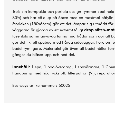
Trots sin kompakta och portala design rymmer spat hel
80%) och har ett djup på 66cm med en maximal påfylln
Storleken (180x66cm) gör att det lämpar sig utmärkt för
väggarna är gjorda av ett extremt tåligt
drop stitch-mat
tusentals sammanvävda tunna fina trådar som gör att b
gör det likt ett spabad med hårda sidoväggar. Förutom 
badet rymligare. Materialet gör även att badet håller f
gånger du blåser upp och ned det.
Innehåll:
1 spa, 1 poolöverdrag, 1 spavärmare, 1 Che
handpump med högtrycksluft, filterpatron (VI), reparatio
Bestways artikelnummer: 60025