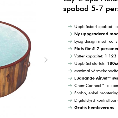
spabad 5-7 per
Uppblåsbart spabad Lay
Ny uppgraderad mode
Lyxig design med realist
Plats för 5-7 persone
Vattenkapacitet:
1 123 
Uppblåst storlek:
180x
Maximal värmekapacit
Lugnande AirJet™ syst
ChemConnect™- dispense
Snabb, enkel montering 
Digitalstyrd kontrollpa
Gratis hemleverans