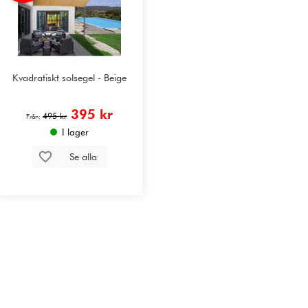
Kvadratiskt solsegel - Beige
395 kr
495 kr
Från:
I lager
Se alla