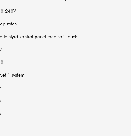
20-240V
op stitch
gitalstyrd kontrollpanel med soft-touch
-7
80
rJet™ system
ej
ej
ej