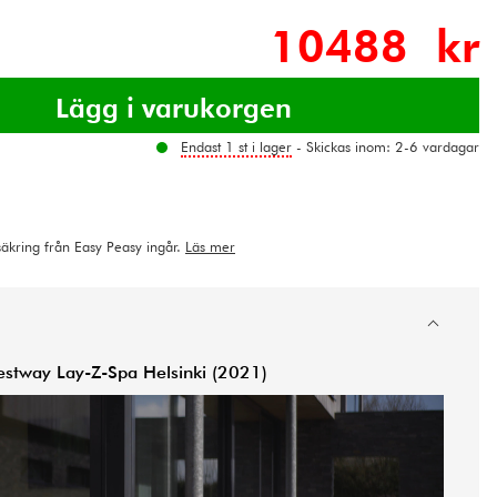
10488 kr
Endast 1 st i lager
- Skickas inom: 2-6 vardagar
rsäkring från Easy Peasy ingår.
Läs mer
estway Lay-Z-Spa Helsinki (2021)