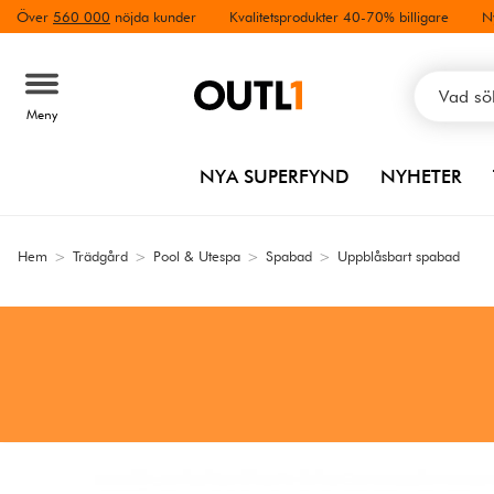
Över
560 000
nöjda kunder
Kvalitetsprodukter 40-70% billigare
N
Meny
NYA SUPERFYND
NYHETER
Hem
>
Trädgård
>
Pool & Utespa
>
Spabad
>
Uppblåsbart spabad