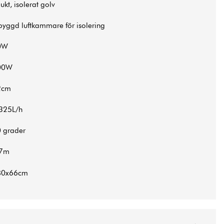
ukt, isolerat golv
byggd luftkammare för isolering
0W
00W
2cm
325L/h
 grader
,7m
80x66cm