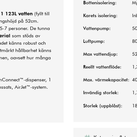
Bottenisolering:
Mj
a
1 123L vatten
(fyllt till
Karets isolering:
In
ingshöjd på 52cm.
 5-7 personer. De tunna
Vattenpump:
5
erial
som stöds av
Luftpump:
8
adet känns robust och
utmärkt hållbarhet känns
Max vattendjup:
5
ormen, oavsett hur många
Reellt vattenflöde:
1,
mConnect™-dispenser, 1
Max. värmekapacitet:
40
nssats, AirJet™-system.
Invändig storlek:
1
Storlek (uppblåst):
1