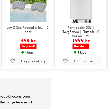
Lay-Z-Spa Padded pillow - 2-
Party cooler 30L |
pack
Tystgående | Plats för 40
burkar | Vit
498 kr
1999 kr
Se priset!
Bra deal!
I lager
I lager
Lägg i varukorg
Lägg i varukorg
produktrecensioner
ter varje levererad
r