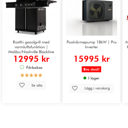
Rostfri gasolgrill med
Poolvärmepump 18kW | Pro
M
varmluftsfunktion |
Inverter
Malibu/Nashville Blackline
12995 kr
15995 kr
Förbokas
Bra deal!
I lager
Se alla
Lägg i varukorg