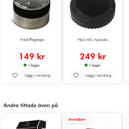
Vred/Reglage
Hjul inkl. hjulsida
149 kr
249 kr
I lager
I lager
Lägg i varukorg
Lägg i varukorg
Andra tittade även på
Storsäljare