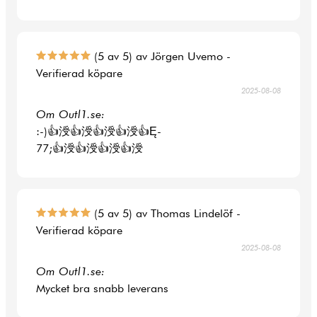
(5 av 5) av Jörgen Uvemo -
Verifierad köpare
2025-08-08
Om Outl1.se:
:-)👍涭👍涭👍涭👍涭👍Ę-
77;👍涭👍涭👍涭👍涭
(5 av 5) av Thomas Lindelöf -
Verifierad köpare
2025-08-08
Om Outl1.se:
Mycket bra snabb leverans