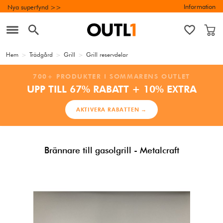
Information
Nya superfynd >>
Hem
>
Trädgård
>
Grill
>
Grill reservdelar
700+ PRODUKTER I SOMMARENS OUTLET
UPP TILL 67% RABATT + 10% EXTRA
AKTIVERA RABATTEN →
Brännare till gasolgrill - Metalcraft