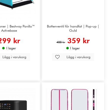
oner | Bestway Pavillo™
Bottenventil för handfat | Pop-up |
Activebase
Guld
299 kr
359 kr
488 kr
I lager
I lager
Lägg i varukorg
Lägg i varukorg