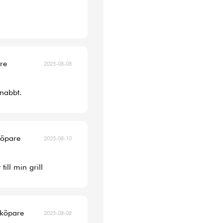
are
2025-08-08
snabbt.
köpare
2025-08-10
ill min grill
 köpare
2025-08-08