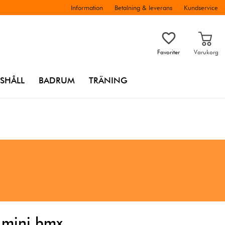
Information
Betalning & leverans
Kundservice
Favoriter
Varukorg
SHÅLL
BADRUM
TRÄNING
l mini bmx