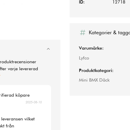
ID:
12718
Kategorier & tagg
Varumärke:
Lyfco
produktrecensioner
ter varje levererad
Produktkategori:
r
Mini BMX Däck
rifierad köpare
2025-08-10
 leveransen vilket
kt från