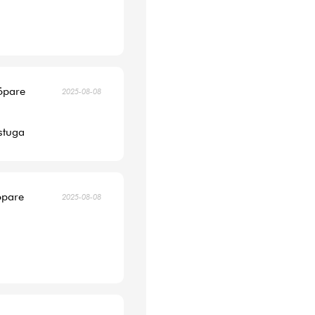
köpare
2025-08-08
 stuga
öpare
2025-08-08