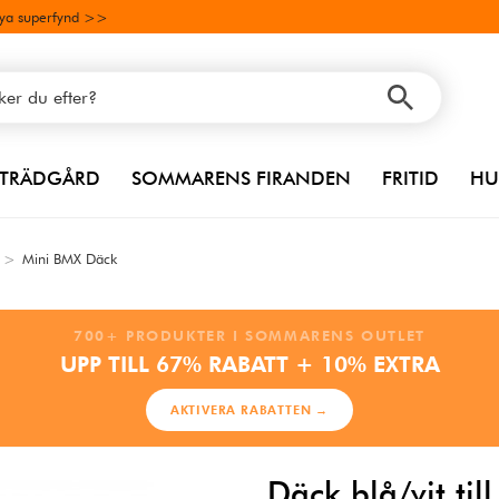
ya superfynd >>
TRÄDGÅRD
SOMMARENS FIRANDEN
FRITID
HU
>
Mini BMX Däck
700+ PRODUKTER I SOMMARENS OUTLET
UPP TILL 67% RABATT + 10% EXTRA
AKTIVERA RABATTEN →
Däck blå/vit til