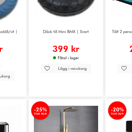
usblå/vit |
Däck till Mini BMX | Svart
Tält 2 pers
r
399 kr
Fåtal i lager
Lägg i varukorg
rukorg
-25%
-20%
TOM 30/8
TOM 30/9