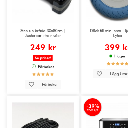
Step-up bräda 30x80cm |
Däck till mini bmx | lj
Justerbar i tre nivåer
Lyfco
249 kr
399 k
I lager
Se priset!
Förbokas
Lägg i va
Förboka
-39%
TOM 8/8