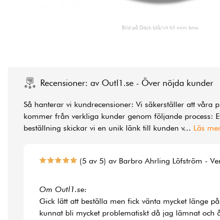
Bild på Däck blå/vit till mini bmx
Recensioner: av Outl1.se - Över nöjda kunder
Så hanterar vi kundrecensioner: Vi säkerställer att våra 
kommer från verkliga kunder genom följande process: Ef
beställning skickar vi en unik länk till kunden v
...
Läs me
(5 av 5) av Barbro Ahrling Löfström - Ve
Om Outl1.se:
Gick lätt att beställa men fick vänta mycket länge på
kunnat bli mycket problematiskt då jag lämnat och å