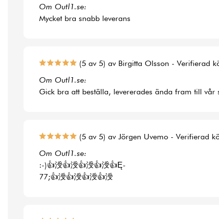
Om Outl1.se:
Mycket bra snabb leverans
(5 av 5) av Birgitta Olsson - Verifierad 
Om Outl1.se:
Gick bra att beställa, levererades ända fram till vår
(5 av 5) av Jörgen Uvemo - Verifierad k
Om Outl1.se:
:-)👍涭👍涭👍涭👍涭👍Ę-
77;👍涭👍涭👍涭👍涭