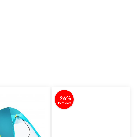
-26%
TOM 30/9