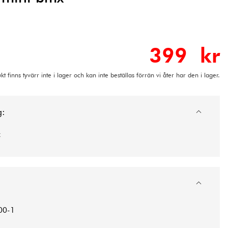
399 kr
t finns tyvärr inte i lager och kan inte beställas förrän vi åter har den i lager.
g:
x
00-1