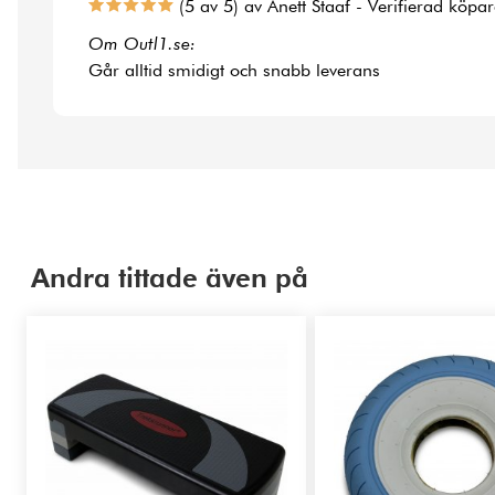
(5 av 5) av Anett Staaf - Verifierad köpa
Om Outl1.se:
Går alltid smidigt och snabb leverans
Andra tittade även på