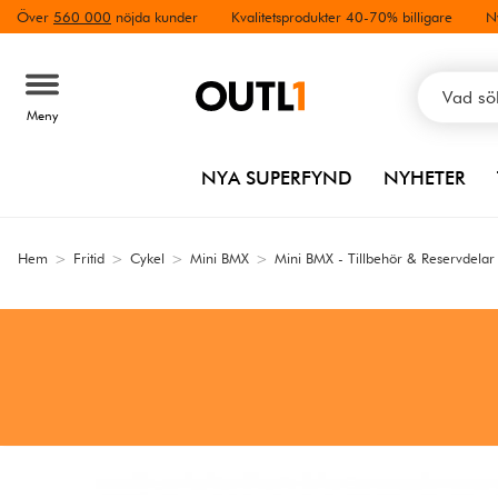
Över
560 000
nöjda kunder
Kvalitetsprodukter 40-70% billigare
N
Meny
NYA SUPERFYND
NYHETER
Hem
>
Fritid
>
Cykel
>
Mini BMX
>
Mini BMX - Tillbehör & Reservdelar