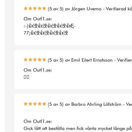
(5 av 5) av Jörgen Uvemo - Verifierad k
Om Outl1.se:
:-)👍涭👍涭👍涭👍涭👍Ę-
77;👍涭👍涭👍涭👍涭
(5 av 5) av Emil Eilert Ernstsson - Verifi
Om Outl1.se:
👍🏻
(5 av 5) av Barbro Ahrling Löfström - Ve
Om Outl1.se:
Gick lätt att beställa men fick vänta mycket länge på