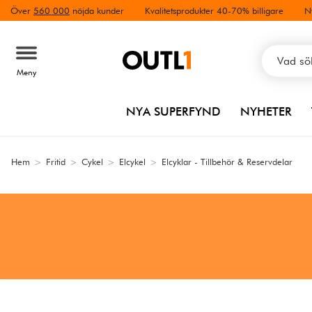
Över
560 000
nöjda kunder
Kvalitetsprodukter 40-70% billigare
N
Meny
NYA SUPERFYND
NYHETER
Hem
>
Fritid
>
Cykel
>
Elcykel
>
Elcyklar - Tillbehör & Reservdelar