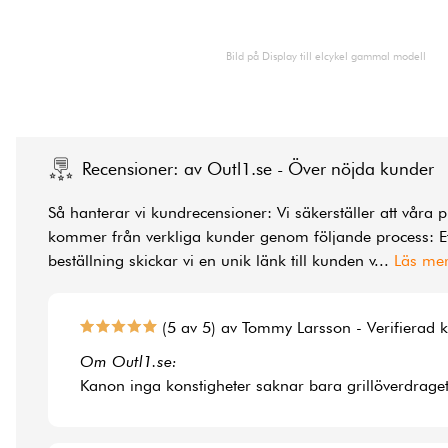
Bild på Display till elcykel gammal modell
Recensioner: av Outl1.se - Över nöjda kunder
Så hanterar vi kundrecensioner: Vi säkerställer att våra 
kommer från verkliga kunder genom följande process: Ef
beställning skickar vi en unik länk till kunden v
...
Läs me
(5 av 5) av Tommy Larsson - Verifierad 
Om Outl1.se:
Kanon inga konstigheter saknar bara grillöverdraget t