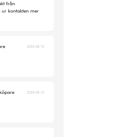
kt från
 ur kontakten mer
are
2025-08-10
 köpare
2025-08-10