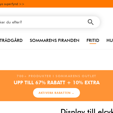
ya superfynd >>
TRÄDGÅRD
SOMMARENS FIRANDEN
FRITID
HU
700+ PRODUKTER I SOMMARENS OUTLET
UPP TILL 67% RABATT + 10% EXTRA
AKTIVERA RABATTEN →
Display till el