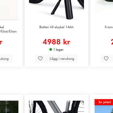
ykel
Batteri till elcykel 14Ah
Framl
/Eliot/Elian
r
4988 kr
I lager
rukorg
Lägg i varukorg
Se priset