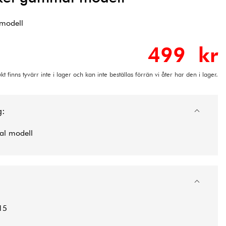
 modell
499 kr
t finns tyvärr inte i lager och kan inte beställas förrän vi åter har den i lager.
g:
mal modell
15