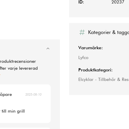
ID:
20237
Kategorier & tagg
Varumärke:
Lyfco
produktrecensioner
ter varje levererad
Produktkategori:
r
Elcyklar - Tillbehör & Re
köpare
2025-08-10
ill min grill