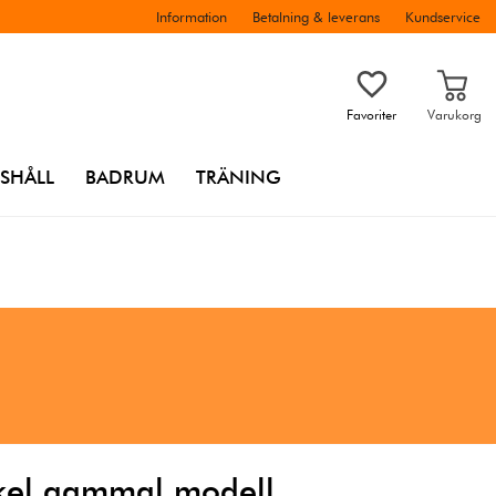
Information
Betalning & leverans
Kundservice
Favoriter
Varukorg
SHÅLL
BADRUM
TRÄNING
cykel gammal modell