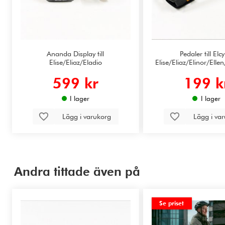
Ananda Display till
Pedaler till Elc
Elise/Eliaz/Eladio
Elise/Eliaz/Elinor/Ellen
599 kr
199 k
I lager
I lager
Lägg i varukorg
Lägg i va
Andra tittade även på
Se priset