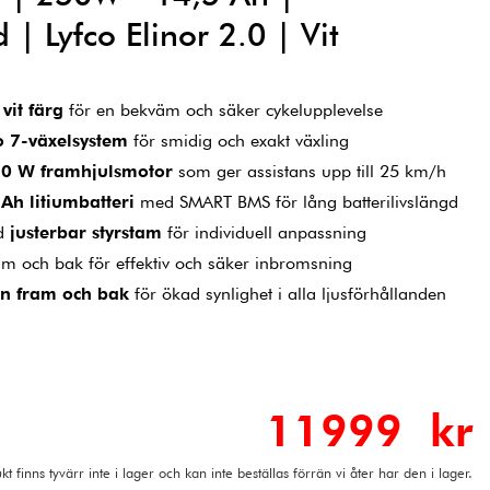
 | Lyfco Elinor 2.0 | Vit
n
vit färg
för en bekväm och säker cykelupplevelse
 7-växelsystem
för smidig och exakt växling
0 W framhjulsmotor
som ger assistans upp till 25 km/h
h litiumbatteri
med SMART BMS för lång batterilivslängd
ed
justerbar styrstam
för individuell anpassning
m och bak för effektiv och säker inbromsning
en fram och bak
för ökad synlighet i alla ljusförhållanden
11999 kr
t finns tyvärr inte i lager och kan inte beställas förrän vi åter har den i lager.