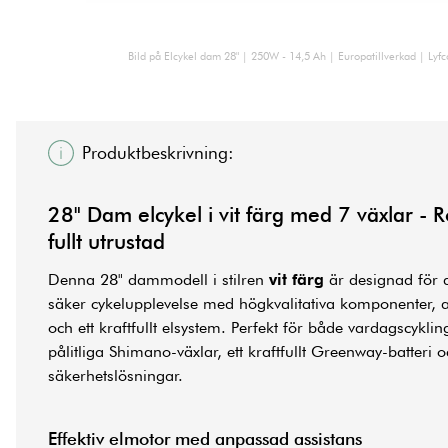
Bild på Elcykel dam 28" | 250W - 14,5 Ah | Europatillverkad | Lyfco
Produktbeskrivning:
28" Dam
elcykel
i vit färg med 7 växlar -
fullt utrustad
Denna 28" dammodell i stilren
vit färg
är designad för 
säker cykelupplevelse med högkvalitativa komponenter, 
och ett kraftfullt elsystem. Perfekt för både vardagscykli
pålitliga Shimano-växlar, ett kraftfullt Greenway-batteri 
säkerhetslösningar.
Effektiv elmotor med anpassad assistans