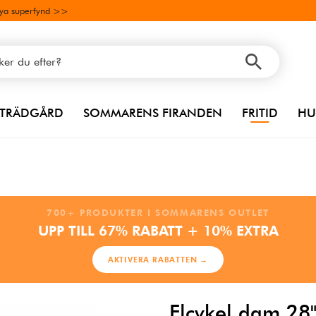
ya superfynd >>
TRÄDGÅRD
SOMMARENS FIRANDEN
FRITID
HU
700+ PRODUKTER I SOMMARENS OUTLET
UPP TILL 67% RABATT + 10% EXTRA
AKTIVERA RABATTEN →
Elcykel dam 28