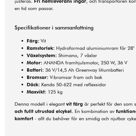
justeras.
Fri hemleverans ingår
, och transportören kon
en tid som passar.
Specifikationer i sammanfattning
Färg:
Vit
Ramstorlek:
Hydroformad aluminiumram för 28" 
Växelsystem:
Shimano, 7 växlar
Motor:
ANANDA framhjulsmotor, 250 W, 36 V
Batteri:
36 V/14,5 Ah Greenway litiumbatteri
Bromsar:
V-bromsar fram och bak
Däck:
Kenda 50-622 med reflexsidor
Maxvikt:
125 kg
Denna modell i elegant
vit färg
är perfekt för den som 
och fullt utrustad elcykel
. En kombination av
funktion
komfort
- allt du behöver för en smidig och njutbar cyke