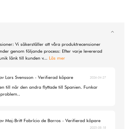
ioner: Vi säkerställer att våra produktrecensioner
der genom följande process: Efter varje levererad
unik länk till kunden v
...
Läs mer
av Lars Svensson - Verifierad köpare
2026-04-27
 till när den andra flyttade till Spanien. Funkar
 problem..
av Maj-Britt Fabrício de Barros - Verifierad köpare
2025-08-18