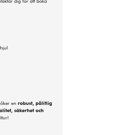
taktar dig för att boka
hjul
söker en
robust, pålitlig
alitet, säkerhet och
ltur!