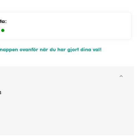
ta:
)
appen ovanför när du har gjort dina val!
4