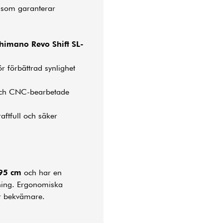
 som garanterar
himano Revo Shift SL-
r förbättrad synlighet
och CNC-bearbetade
aftfull och säker
95 cm
och har en
ning. Ergonomiska
r bekvämare.