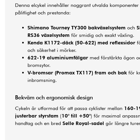
Denna elcykel innehåller noggrant utvalda komponenter
pålitlighet och prestanda:
Shimano Tourney TY300 bakväxelsystem
och
S
RS36 växelsystem
för smidig och exakt växling.
Kenda K1172-däck (50-622) med reflexsidor
fö
och säkerhet i mörker.
622-19 aluminiumfälgar
med förstärkta ögon 
bromsytor.
V-bromsar (Promax TX117) fram och bak
för kr
inbromsning.
Bekväm och ergonomisk design
Cykeln är utformad för att passa cyklister mellan
160-1
justerbar styrstam
(
10° till +50°
) för maximal anpass
handtag och en bred
Selle Royal-sadel
gör längre ture