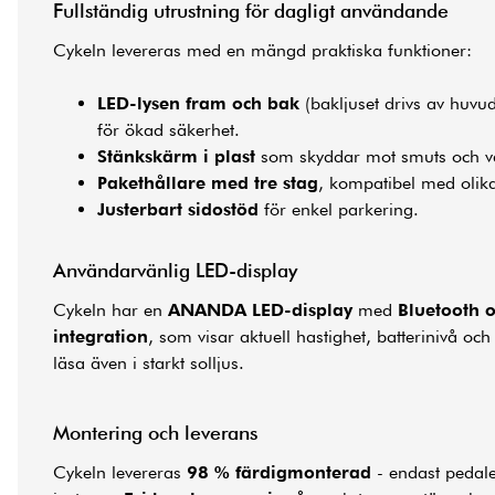
Fullständig utrustning för dagligt användande
Cykeln levereras med en mängd praktiska funktioner:
LED-lysen fram och bak
(bakljuset drivs av huvud
för ökad säkerhet.
Stänkskärm i plast
som skyddar mot smuts och va
Pakethållare med tre stag
, kompatibel med olika
Justerbart sidostöd
för enkel parkering.
Användarvänlig LED-display
Cykeln har en
ANANDA LED-display
med
Bluetooth 
integration
, som visar aktuell hastighet, batterinivå och
läsa även i starkt solljus.
Montering och leverans
Cykeln levereras
98 % färdigmonterad
- endast pedale