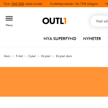
Över
560 000
nöjda kunder
Kvalitetsprodukter 40-70% billigare
N
Meny
NYA SUPERFYND
NYHETER
Hem
>
Fritid
>
Cykel
>
Elcykel
>
Elcykel dam