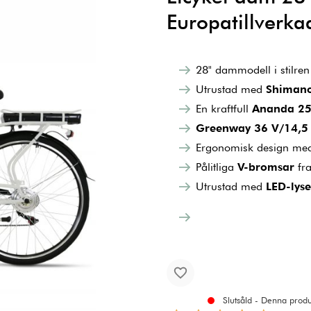
Europatillverkad
28" dammodell i stilre
Utrustad med
Shimano
En kraftfull
Ananda 25
Greenway 36 V/14,5 A
Ergonomisk design m
Pålitliga
V-bromsar
fra
Utrustad med
LED-lys
Slutsåld - Denna produk