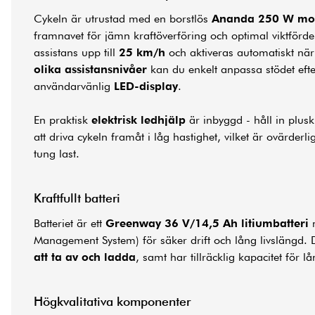
Cykeln är utrustad med en borstlös
Ananda 250 W mo
framnavet för jämn kraftöverföring och optimal viktförde
assistans upp till
25 km/h
och aktiveras automatiskt nä
olika assistansnivåer
kan du enkelt anpassa stödet efte
användarvänlig
LED-display
.
En praktisk
elektrisk ledhjälp
är inbyggd - håll in plus
att driva cykeln framåt i låg hastighet, vilket är ovärderli
tung last.
Kraftfullt batteri
Batteriet är ett
Greenway 36 V/14,5 Ah litiumbatteri
m
Management System) för säker drift och lång livslängd. 
att ta av och ladda
, samt har tillräcklig kapacitet för lå
Högkvalitativa komponenter