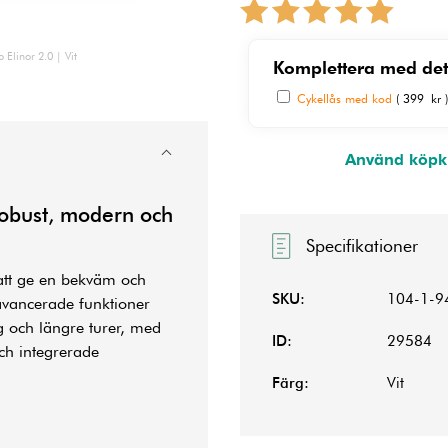
 Elinor 2.0 | Vit
Komplettera med det
Cykellås med kod
( 399 kr 
Använd köpkn
 Robust, modern och
Specifikationer
att ge en bekväm och
SKU:
104-1-9
avancerade funktioner
ng och längre turer, med
ID:
29584
och integrerade
Färg:
Vit