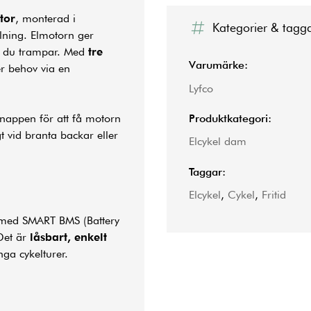
tor
, monterad i
Kategorier & tagg
lning. Elmotorn ger
r du trampar. Med
tre
Varumärke:
r behov via en
Lyfco
Produktkategori:
knappen för att få motorn
gt vid branta backar eller
Elcykel dam
Taggar:
Elcykel
,
Cykel
,
Fritid
ed SMART BMS (Battery
Det är
låsbart, enkelt
nga cykelturer.