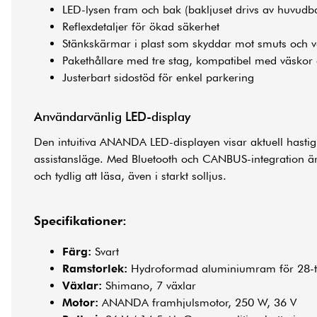
LED-lysen fram och bak (bakljuset drivs av huvudbat
Reflexdetaljer för ökad säkerhet
Stänkskärmar i plast som skyddar mot smuts och v
Pakethållare med tre stag, kompatibel med väskor
Justerbart sidostöd för enkel parkering
Användarvänlig LED-display
Den intuitiva ANANDA LED-displayen visar aktuell hastigh
assistansläge. Med Bluetooth och CANBUS-integration ä
och tydlig att läsa, även i starkt solljus.
Specifikationer:
Färg:
Svart
Ramstorlek:
Hydroformad aluminiumram för 28-t
Växlar:
Shimano, 7 växlar
Motor:
ANANDA framhjulsmotor, 250 W, 36 V