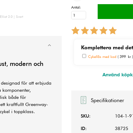
Antal:
lliot 2.0 | Svart
Komplettera med det
Cykellås med kod
( 399 kr 
bust, modern och
Använd köpkn
 designad för att erbjuda
va komponenter,
lisk både för
Specifikationer
tt kraftfullt Greenway-
lcykel
i toppklass.
SKU:
104-1-9
ID:
38725