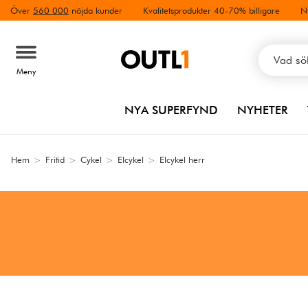
Över
560 000
nöjda kunder
Kvalitetsprodukter 40-70% billigare
N
Meny
NYA SUPERFYND
NYHETER
Hem
>
Fritid
>
Cykel
>
Elcykel
>
Elcykel herr