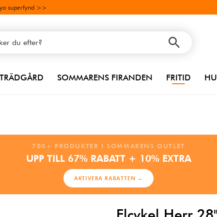
ya superfynd >>
TRÄDGÅRD
SOMMARENS FIRANDEN
FRITID
HU
700+ PRODUKTER I SOMMARENS OUTLET
UPP TILL 67% RABATT + 10% EXTRA
AKTIVERA RABATTEN →
Elcykel Herr 2