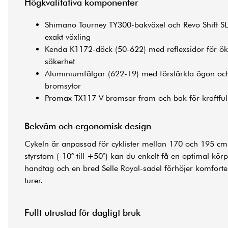
Högkvalitativa komponenter
Shimano Tourney TY300-bakväxel och Revo Shift SL
exakt växling
Kenda K1172-däck (50-622) med reflexsidor för ök
säkerhet
Aluminiumfälgar (622-19) med förstärkta ögon o
bromsytor
Promax TX117 V-bromsar fram och bak för kraftfull
Bekväm och ergonomisk design
Cykeln är anpassad för cyklister mellan 170 och 195 cm
styrstam (-10° till +50°) kan du enkelt få en optimal kö
handtag och en bred Selle Royal-sadel förhöjer komfort
turer.
Fullt utrustad för dagligt bruk