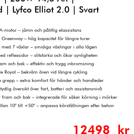
 | Lyfco Elliot 2.0 | Svart
otor – jämn och pålitlig elassistans
Greenway – hög kapacitet för längre turer
ed 7 växlar – smidiga växlingar i alla lägen
reflexsidor – slitstarka och ökar synligheten
am och bak – effektiv och trygg inbromsning
e Royal – bekväm även vid längre cykling
grepp – extra komfort för händer och handleder
ydlig översikt över fart, batteri och assistansnivå
fram och bak – integrerade för säker körning i mörker
lan 10° till +50° – anpassa körställningen efter behov
12498 kr