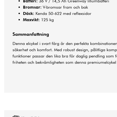
Batteri:
36 V / 14,5 Ah Greenway litiumbatteri
Bromsar:
V-bromsar fram och bak
Däck:
Kenda 50-622 med reflexsidor
Maxvikt:
125 kg
Sammanfattning
Denna elcykel i svart färg är den perfekta kombinationen 
säkerhet och komfort. Med robust design, pålitliga kom
funktioner passar den lika bra för daglig pendling som f
friheten och bekvämligheten som denna premiumelcykel 