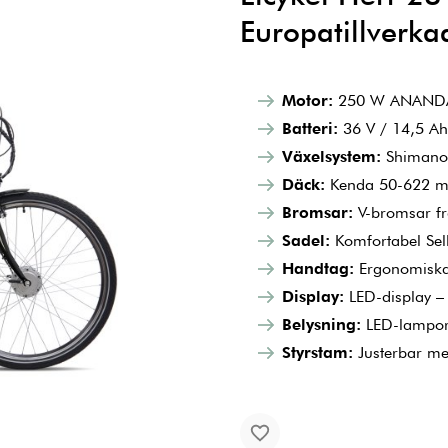
Europatillverkad
Motor:
250 W ANANDA-m
Batteri:
36 V / 14,5 Ah 
Växelsystem:
Shimano m
Däck:
Kenda 50-622 med 
Bromsar:
V-bromsar fr
Sadel:
Komfortabel Sell
Handtag:
Ergonomiska 
Display:
LED-display – t
Belysning:
LED-lampor 
Styrstam:
Justerbar mel