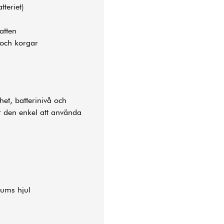
teriet)
atten
 och korgar
et, batterinivå och
r den enkel att använda
ums hjul