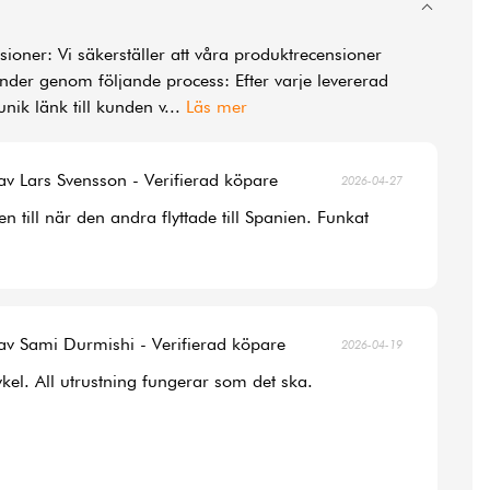
ioner: Vi säkerställer att våra produktrecensioner
der genom följande process: Efter varje levererad
unik länk till kunden v
...
Läs mer
av Lars Svensson - Verifierad köpare
2026-04-27
 till när den andra flyttade till Spanien. Funkat
av Sami Durmishi - Verifierad köpare
2026-04-19
ykel. All utrustning fungerar som det ska.