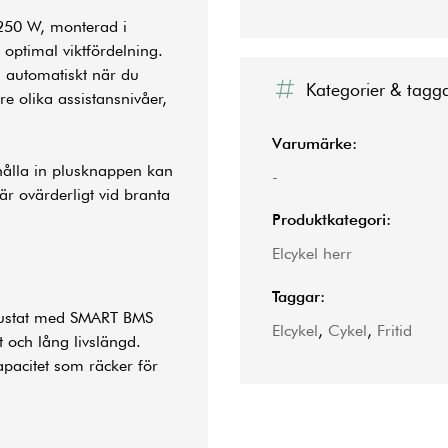
250 W, monterad i
 optimal viktfördelning.
s automatiskt när du
Kategorier & tagg
re olika assistansnivåer,
Varumärke:
 hålla in plusknappen kan
-
 är ovärderligt vid branta
Produktkategori:
Elcykel herr
Taggar:
trustat med SMART BMS
Elcykel
,
Cykel
,
Fritid
 och lång livslängd.
kapacitet som räcker för