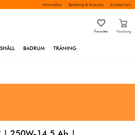
Information
Betalning & leverans
Kundservice
Favoriter
Varukorg
SHÅLL
BADRUM
TRÄNING
8" | 250W-14,5 Ah |