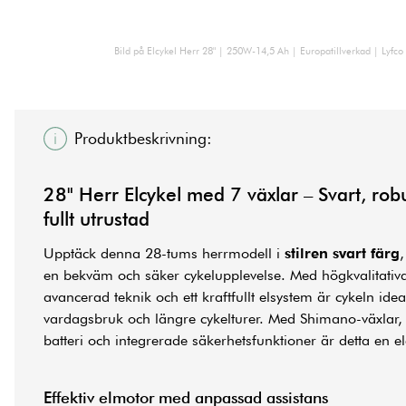
Bild på Elcykel Herr 28" | 250W-14,5 Ah | Europatillverkad | Lyfco E
Produktbeskrivning:
28" Herr Elcykel med 7 växlar – Svart, ro
fullt utrustad
Upptäck denna 28-tums herrmodell i
stilren svart färg
,
en bekväm och säker cykelupplevelse. Med högkvalitati
avancerad teknik och ett kraftfullt elsystem är cykeln idea
vardagsbruk och längre cykelturer. Med Shimano-växlar, e
batteri och integrerade säkerhetsfunktioner är detta en
e
Effektiv elmotor med anpassad assistans