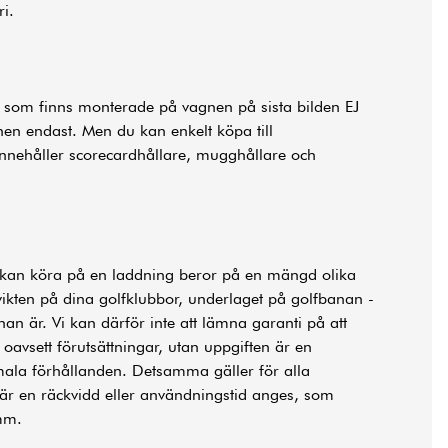
i.
n som finns monterade på vagnen på sista bilden EJ
nen endast. Men du kan enkelt köpa till
nehåller scorecardhållare, mugghållare och
kan köra på en laddning beror på en mängd olika
 vikten på dina golfklubbor, underlaget på golfbanan -
an är. Vi kan därför inte att lämna garanti på att
oavsett förutsättningar, utan uppgiften är en
mala förhållanden. Detsamma gäller för alla
där en räckvidd eller användningstid anges, som
mm.