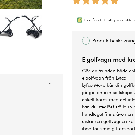
En månads frivillig självriskfö
Produktbeskrivnin
Elgolfvagn med kraf
Gör golfrundan både enk
elgolfvagn från Lyfco.
Lyfco Move bär din golfb
på golfen och sällskapet,
enkelt köras med det int
kan du steglöst ställa in 
handtaget finns även en 
distansen golfvagnen kör 
ihop för smidig transport