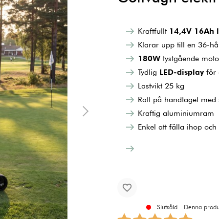
Kraftfullt
14,4V 16Ah l
Klarar upp till en 36-h
180W
tystgående moto
Tydlig
LED-display
för 
Lastvikt 25 kg
Ratt på handtaget med s
Kraftig aluminiumram
Enkel att fälla ihop och
Slutsåld - Denna produk