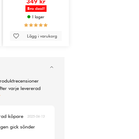
349 kr
Bra deal!
I lager
Lägg i varukorg
produktrecensioner
ter varje levererad
r
erad köpare
2025-06-13
agen gick sönder