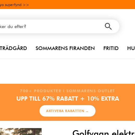
ya superfynd >>
TRÄDGÅRD
SOMMARENS FIRANDEN
FRITID
HU
700+ PRODUKTER I SOMMARENS OUTLET
UPP TILL 67% RABATT + 10% EXTRA
AKTIVERA RABATTEN →
Golfvagn elektr