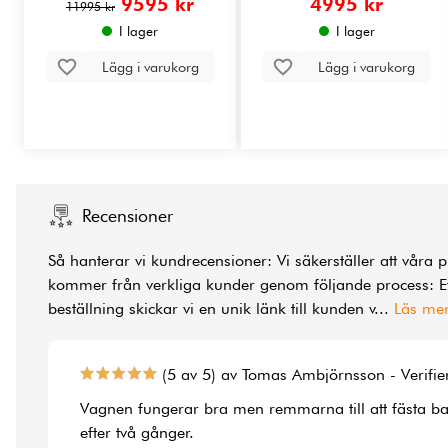
9595 kr
4995 kr
11995 kr
I lager
I lager
Lägg i varukorg
Lägg i varukorg
Recensioner
Så hanterar vi kundrecensioner: Vi säkerställer att våra 
kommer från verkliga kunder genom följande process: Ef
beställning skickar vi en unik länk till kunden v
...
Läs me
(5 av 5) av Tomas Ambjörnsson - Verifi
Vagnen fungerar bra men remmarna till att fästa b
efter två gånger.