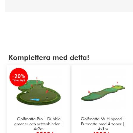
Komplettera med detta!
-20%
TOM 30/9
Golfmatta Pro | Dubbla
Golfmatta Multi-speed |
greener och vattenhinder |
Putmatta med 4 zoner |
4x2m
4x1m