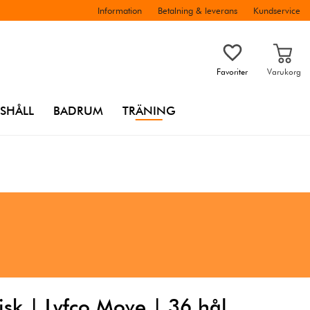
Information
Betalning & leverans
Kundservice
Favoriter
Varukorg
SHÅLL
BADRUM
TRÄNING
isk | Lyfco Move | 36 hål