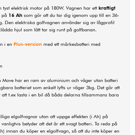
n tyst elektrisk motor på 180W. Vagnen har ett
kraftigt
på
16 Ah
som gör att du tar dig igenom upp till en 36-
. Den elektriska golfvagnen använder sig av lågprofil
ädda hjul som lätt tar sig runt på golfbanan.
n i en
Plus-version
med ett märkesbatteri med
um
gn Move har en ram av aluminium och väger utan batteri
gbara batteriet som enkelt lyfts ur väger 3kg. Det gör att
 att t.ex lasta i en bil då båda delarna tillsammans bara
liga elgolfvagnar utan att uppge effekten (i Ah) på
 vanligtvis betyder att det är ett svagt batteri. Ta reda på
) innan du köper en elgolfvagn, så att du inte köper en