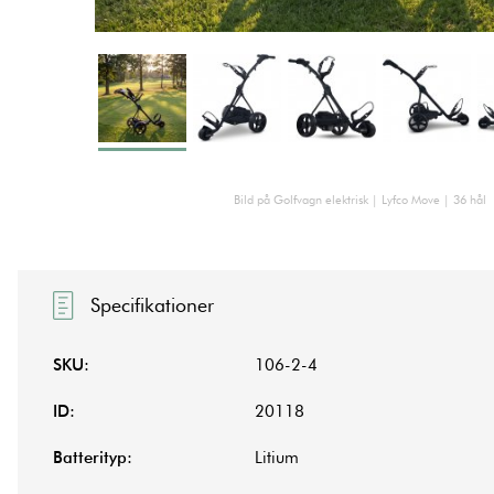
Bild på Golfvagn elektrisk | Lyfco Move | 36 hål
Specifikationer
SKU:
106-2-4
ID:
20118
Batterityp:
Litium