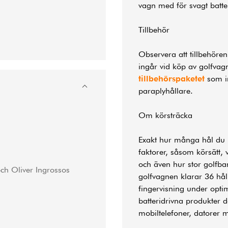
vagn med för svagt batter
Tillbehör
Observera att tillbehöre
ingår vid köp av golfvag
tillbehörspaketet
som in
paraplyhållare.
Om körsträcka
Exakt hur många hål du 
faktorer, såsom körsätt,
och även hur stor golfban
ch Oliver Ingrossos
golfvagnen klarar 36 hål 
fingervisning under opti
batteridrivna produkter 
mobiltelefoner, datorer 