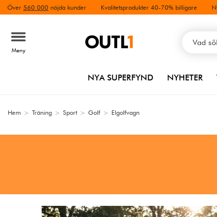
Över
560 000
nöjda kunder
Kvalitetsprodukter 40-70% billigare
N
Meny
NYA SUPERFYND
NYHETER
Hem
>
Träning
>
Sport
>
Golf
>
Elgolfvagn