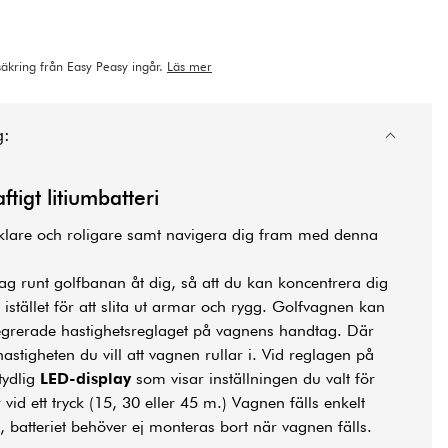
rsäkring från Easy Peasy ingår.
Läs mer
g:
tigt litiumbatteri
lare och roligare samt navigera dig fram med denna
ag runt golfbanan åt dig, så att du kan koncentrera dig
 istället för att slita ut armar och rygg. Golfvagnen kan
egrerade hastighetsreglaget på vagnens handtag. Där
hastigheten du vill att vagnen rullar i. Vid reglagen på
tydlig
LED-display
som visar inställningen du valt för
vid ett tryck (15, 30 eller 45 m.) Vagnen fälls enkelt
, batteriet behöver ej monteras bort när vagnen fälls.