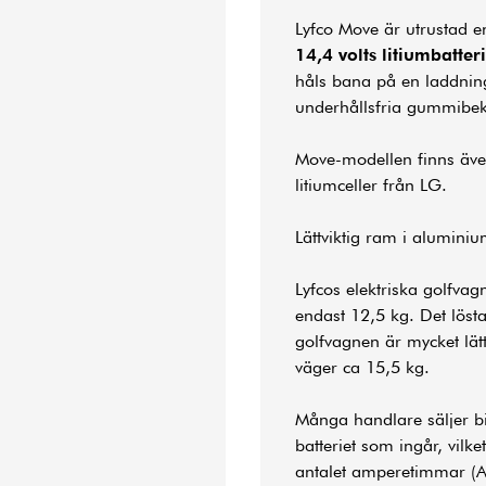
Lyfco Move är utrustad e
14,4 volts litiumbatteri
håls bana på en laddning
underhållsfria gummibekl
Move-modellen finns äve
litiumceller från LG.
Lättviktig ram i alumini
Lyfcos elektriska golfva
endast 12,5 kg. Det lösta
golfvagnen är mycket lätt
väger ca 15,5 kg.
Många handlare säljer bil
batteriet som ingår, vilket
antalet amperetimmar (Ah