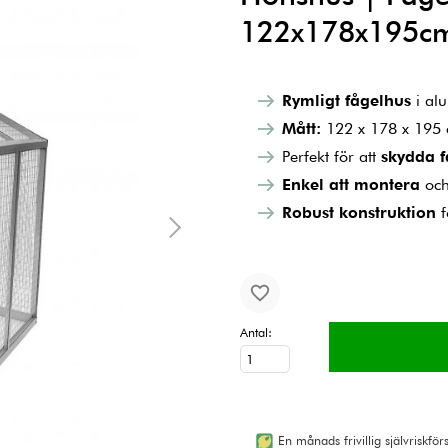
122x178x195c
Rymligt fågelhus
i al
Mått:
122 x 178 x 195
Perfekt för att
skydda f
Enkel att montera
och
Robust konstruktion
f
Antal:
En månads frivillig självriskfö