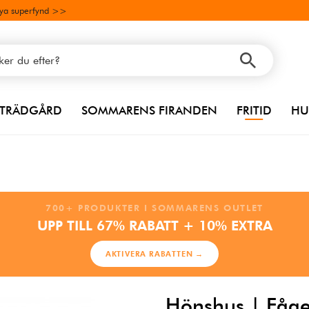
ya superfynd >>
TRÄDGÅRD
SOMMARENS FIRANDEN
FRITID
HU
700+ PRODUKTER I SOMMARENS OUTLET
UPP TILL 67% RABATT + 10% EXTRA
AKTIVERA RABATTEN →
Hönshus | Fåge