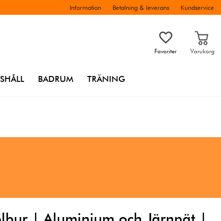
Information
Betalning & leverans
Kundservice
Favoriter
Varukorg
SHÅLL
BADRUM
TRÄNING
lbur | Aluminium och Järnnät |