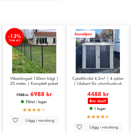
Storsäljare
-13%
TOM 4/9
Villastängsel 150cm högt |
Cykelförråd 4,2m² | 4 cyklar
25 meter | Komplett paket
| Låsbart för utomhusbruk
6988 kr
4488 kr
7988 kr
Bra deal!
Fåtal i lager
I lager
Lägg i varukorg
Lägg i varukorg