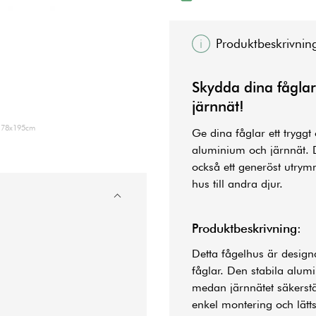
Produktbeskrivnin
Skydda dina fågla
järnnät!
x178x195cm
Ge dina fåglar ett tryggt 
aluminium och järnnät. D
också ett generöst utrym
hus till andra djur.
Produktbeskrivning:
Detta fågelhus är design
fåglar. Den stabila alu
medan järnnätet säkerstäl
enkel montering och lätts