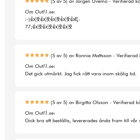
(5 av 5) av Jörgen Uvemo - Verifierad k
Om Outl1.se:
:-)👍涭👍涭👍涭👍涭👍Ę-
77;👍涭👍涭👍涭👍涭
(5 av 5) av Ronnie Mattsson - Verifierad
Om Outl1.se:
Det gick utmärkt. Jag fick rätt vara inom skälig tid.
(5 av 5) av Birgitta Olsson - Verifierad 
Om Outl1.se:
Gick bra att beställa, levererades ända fram till vår