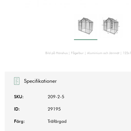
Bild på Hönshus | Fågelbur | Aluminium och Järnnät | 122
Specifikationer
SKU:
209-2-5
ID:
29195
Färg:
Träfärgad