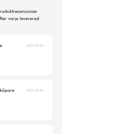
produktrecensioner
ter varje levererad
r
re
2025-08-08
 köpare
2025-08-08