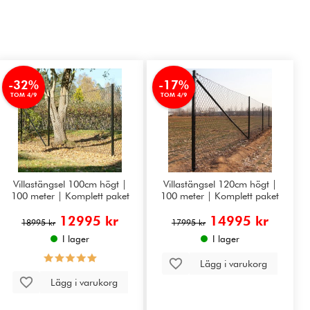
-32%
-17%
TOM 4/9
TOM 4/9
Villastängsel 100cm högt |
Villastängsel 120cm högt |
100 meter | Komplett paket
100 meter | Komplett paket
12995 kr
14995 kr
18995 kr
17995 kr
I lager
I lager
Lägg i varukorg
Lägg i varukorg