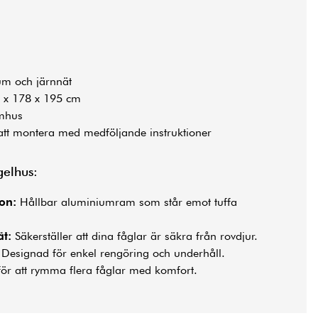
m och järnnät
 x 178 x 195 cm
mhus
att montera med medföljande instruktioner
gelhus:
on:
Hållbar aluminiumram som står emot tuffa
t:
Säkerställer att dina fåglar är säkra från rovdjur.
Designad för enkel rengöring och underhåll.
för att rymma flera fåglar med komfort.