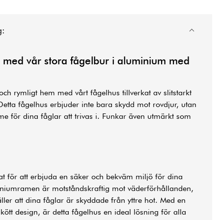
g:
r med vår stora fågelbur i aluminium med
och rymligt hem med vårt fågelhus tillverkat av slitstarkt
etta fågelhus erbjuder inte bara skydd mot rovdjur, utan
me för dina fåglar att trivas i. Funkar även utmärkt som
at för att erbjuda en säker och bekväm miljö för dina
miniumramen är motståndskraftig mot väderförhållanden,
ler att dina fåglar är skyddade från yttre hot. Med en
kött design, är detta fågelhus en ideal lösning för alla