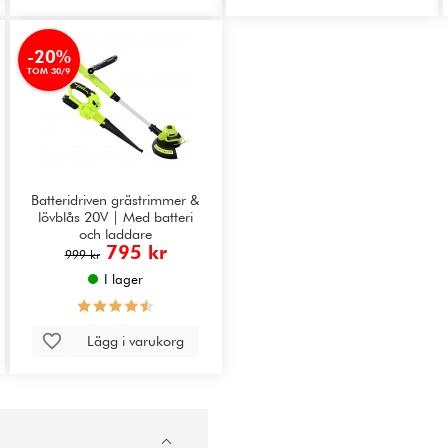
-20%
TOM 30/9
Batteridriven grästrimmer &
lövblås 20V | Med batteri
och laddare
795 kr
999 kr
I lager
Lägg i varukorg