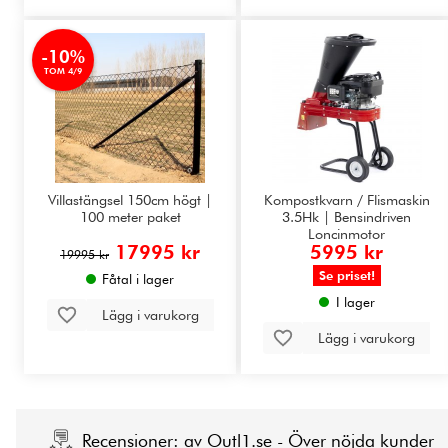
-10%
TOM 4/9
Villastängsel 150cm högt |
Kompostkvarn / Flismaskin
100 meter paket
3.5Hk | Bensindriven
Loncinmotor
17995 kr
5995 kr
19995 kr
Se priset!
Fåtal i lager
I lager
Lägg i varukorg
Lägg i varukorg
Recensioner: av Outl1.se - Över nöjda kunder