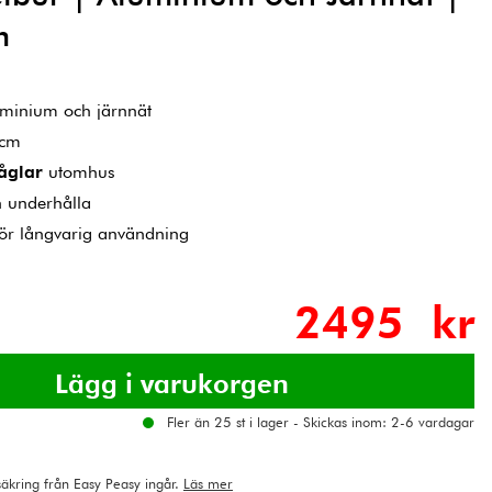
m
uminium och järnnät
 cm
åglar
utomhus
 underhålla
ör långvarig användning
2495 kr
Fler än 25 st i lager - Skickas inom: 2-6 vardagar
rsäkring från Easy Peasy ingår.
Läs mer