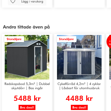
Lägg i varukorg
Andra tittade även på
Storsäljare
Storsäljare
T
Redskapsbod 5,3m² | Dubbel
Cykelförråd 4,2m² | 4 cyklar
skjutdörr | Bas ingår
| Låsbart för utomhusbruk
5488 kr
4488 kr
Bra deal!
Bra deal!