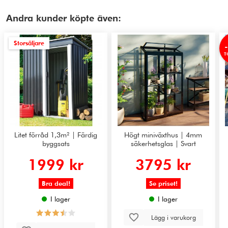
Andra kunder köpte även:
Storsäljare
T
Litet förråd 1,3m² | Färdig
Högt miniväxthus | 4mm
byggsats
säkerhetsglas | Svart
1999 kr
3795 kr
Bra deal!
Se priset!
I lager
I lager
Lägg i varukorg