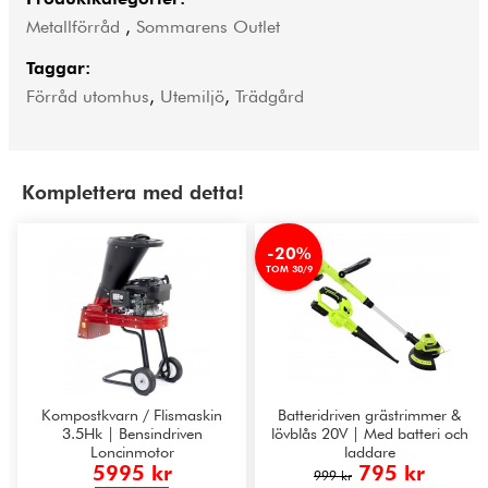
Metallförråd
,
Sommarens Outlet
Taggar:
Förråd utomhus
,
Utemiljö
,
Trädgård
Komplettera med detta!
-20%
TOM 30/9
Kompostkvarn / Flismaskin
Batteridriven grästrimmer &
3.5Hk | Bensindriven
lövblås 20V | Med batteri och
Loncinmotor
laddare
5995 kr
795 kr
999 kr