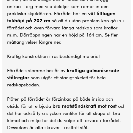
antracit-färg med vita detaljer som ramar in den
praktiska skjutdörren. Förrådet har en
väl tilltagen
takhöjd på 202 cm
så att du utan problem kan gå in i
förrådet och även förvara långa redskap som krattor
m.m. Dörröppningen har en höjd på 164 cm. Se fler
måttangivelser längre ner.
Kraftig konstruktion i rostbeständigt material
Förrådets stomme består av
kraftiga galvaniserade
stålreglar
som utgör ett stadigt skelett för hela
redskapsboden.
Plåten på förrådet är förzinkad på både insida och
utsida för att erbjuda
bra motståndskraft mot rost
och
det har också fyra stycken ventiler för att skapa ett bra
klimat och miljö för det du väljer att förvara i förrådet.
Dessutom är alla skruvar i rostfritt stål.