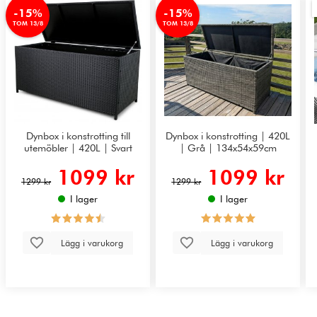
-15%
-15%
TOM 13/8
TOM 13/8
Dynbox i konstrotting till
Dynbox i konstrotting | 420L
utemöbler | 420L | Svart
| Grå | 134x54x59cm
1099 kr
1099 kr
1299 kr
1299 kr
I lager
I lager
Lägg i varukorg
Lägg i varukorg