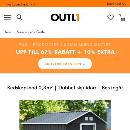
Information
Nya superfynd >>
Hem
>
Sommarens Outlet
700+ PRODUKTER I SOMMARENS OUTLET
UPP TILL 67% RABATT + 10% EXTRA
AKTIVERA RABATTEN →
Redskapsbod 5,3m² | Dubbel skjutdörr | Bas ingår