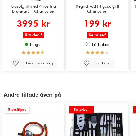
Gasolgrill med 4 rostfria
Regnskydd till gasolgrill
brännare | Charleston
Charleston
3995 kr
199 kr
Bra deal!
Se priset!
I lager
Förbokas
Lägg i varukorg
Förboka
Andra tittade även på
Storsäljare
Se priset