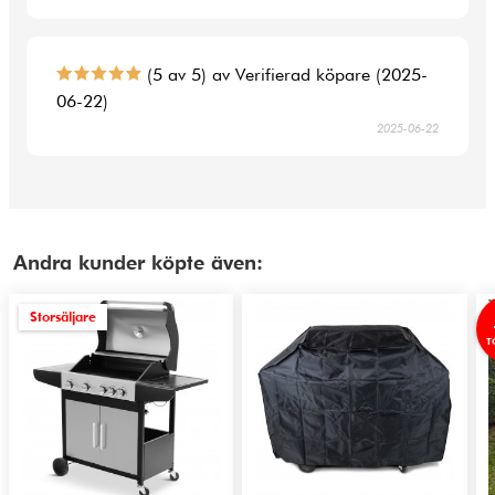
(5 av 5) av Verifierad köpare (2025-
06-22)
2025-06-22
Andra kunder köpte även:
Storsäljare
T