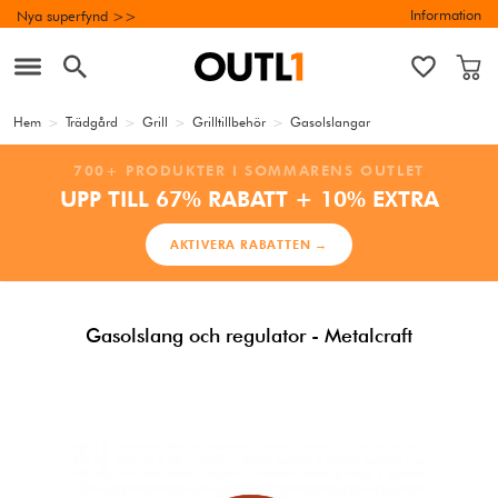
Information
Nya superfynd >>
Hem
>
Trädgård
>
Grill
>
Grilltillbehör
>
Gasolslangar
700+ PRODUKTER I SOMMARENS OUTLET
UPP TILL 67% RABATT + 10% EXTRA
AKTIVERA RABATTEN →
Gasolslang och regulator - Metalcraft