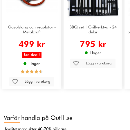
Gasolslang och regulator -
BBQ set | Grillverktyg - 24
Metalcraft
delar
b
499 kr
795 kr
I lager
Bra deal!
Lägg i varukorg
I lager
Lägg i varukorg
Varför handla på Outl1.se
Kvalitetsprodukter 40-70% billigare