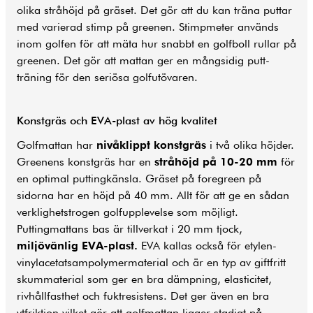
olika stråhöjd på gräset. Det gör att du kan träna puttar
med varierad stimp på greenen. Stimpmeter används
inom golfen för att mäta hur snabbt en golfboll rullar på
greenen. Det gör att mattan ger en mångsidig putt-
träning för den seriösa golfutövaren.
Konstgräs och EVA-plast av hög kvalitet
Golfmattan har
nivåklippt konstgräs
i två olika höjder.
Greenens konstgräs har en
stråhöjd på 10-20 mm
för
en optimal puttingkänsla. Gräset på foregreen på
sidorna har en höjd på 40 mm. Allt för att ge en sådan
verklighetstrogen golfupplevelse som möjligt.
Puttingmattans bas är tillverkat i 20 mm tjock,
miljövänlig EVA-plast.
EVA kallas också för etylen-
vinylacetatsampolymermaterial och är en typ av giftfritt
skummaterial som ger en bra dämpning, elasticitet,
rivhållfasthet och fuktresistens. Det ger även en bra
ytfriktion vilket gör att golfmattan ligger stadigt på