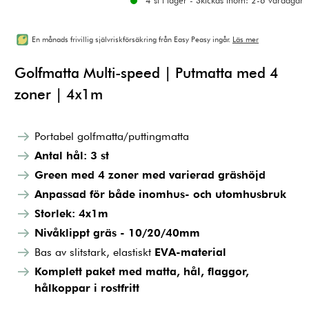
4 st i lager - Skickas inom: 2-6 vardagar
En månads frivillig självriskförsäkring från Easy Peasy ingår.
Läs mer
Golfmatta Multi-speed | Putmatta med 4
zoner | 4x1m
Portabel golfmatta/puttingmatta
Antal hål: 3 st
Green med 4 zoner med varierad gräshöjd
Anpassad för både inomhus- och utomhusbruk
Storlek: 4x1m
Nivåklippt gräs - 10/20/40mm
Bas av slitstark, elastiskt
EVA-material
Komplett paket med matta, hål, flaggor,
hålkoppar i rostfritt