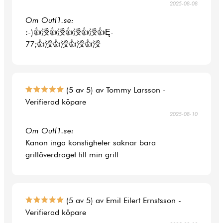
2025-08-08
Om Outl1.se:
:-)👍涭👍涭👍涭👍涭👍Ę-
77;👍涭👍涭👍涭👍涭
(5 av 5) av Tommy Larsson -
Verifierad köpare
2025-08-10
Om Outl1.se:
Kanon inga konstigheter saknar bara
grillöverdraget till min grill
(5 av 5) av Emil Eilert Ernstsson -
Verifierad köpare