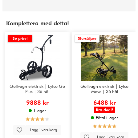
Komplettera med detta!
Se priset
Storsäljare
Golfvagn elektrisk | Lyfco Go
Golfvagn elektrisk | Lyfco
Plus | 36 hål
Move | 36 hål
9888 kr
6488 kr
Bra deal!
I lager
Fåtal i lager
Lägg i varukorg
Lägg i varukorg