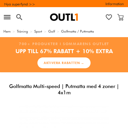
Information
Nya superfynd >>
Hem
>
Träning
>
Sport
>
Golf
>
Golfmatta / Puttmatta
700+ PRODUKTER I SOMMARENS OUTLET
UPP TILL 67% RABATT + 10% EXTRA
AKTIVERA RABATTEN →
Golfmatta Multi-speed | Putmatta med 4 zoner |
4x1m