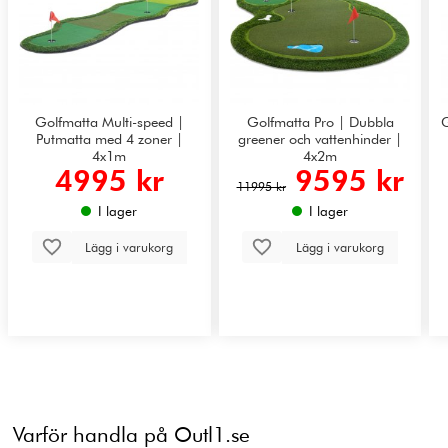
Golfmatta Multi-speed |
Golfmatta Pro | Dubbla
G
Putmatta med 4 zoner |
greener och vattenhinder |
4x1m
4x2m
4995 kr
9595 kr
11995 kr
I lager
I lager
Lägg i varukorg
Lägg i varukorg
Varför handla på Outl1.se