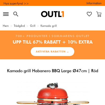
Information
Nya superfynd >>
Hem
>
Trädgård
>
Grill
>
Kamado grill
700+ PRODUKTER I SOMMARENS OUTLET
UPP TILL 67% RABATT + 10% EXTRA
AKTIVERA RABATTEN →
Kamado grill Habanero BBQ Large Ø47cm | Röd