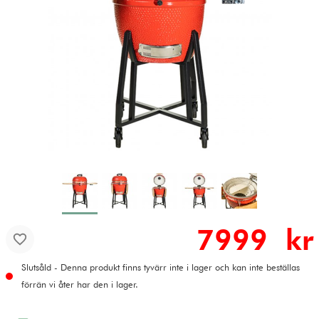
7999 kr
Slutsåld - Denna produkt finns tyvärr inte i lager och kan inte beställas
förrän vi åter har den i lager.