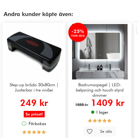
Andra kunder köpte även:
-25%
TOM 30/8
Step-up bräda 30x80cm |
Badrumsspegel | LED-
Justerbar i tre nivåer
belysning och touch-styrd
dimmer
249 kr
1409 kr
1888 kr
I lager
Se priset!
Förbokas
Se alla