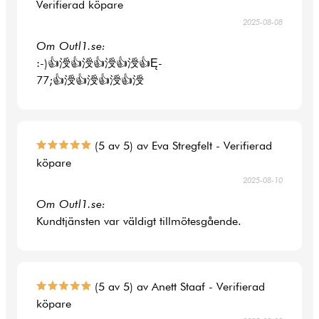
Verifierad köpare
2025-08-08
Om Outl1.se:
:-)👍涭👍涭👍涭👍涭👍Ę-
77;👍涭👍涭👍涭👍涭
(5 av 5) av Eva Stregfelt - Verifierad
köpare
2025-08-10
Om Outl1.se:
Kundtjänsten var väldigt tillmötesgående.
(5 av 5) av Anett Staaf - Verifierad
köpare