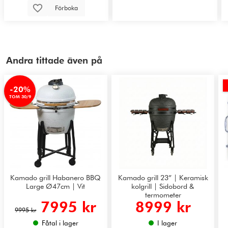
Förboka
Andra tittade även på
-20%
TOM 30/9
Kamado grill Habanero BBQ
Kamado grill 23” | Keramisk
Large Ø47cm | Vit
kolgrill | Sidobord &
termometer
7995 kr
8999 kr
9995 kr
Fåtal i lager
I lager