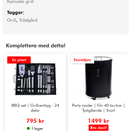
Kamado grill
Taggar:
Grill
,
Trädgård
Komplettera med detta!
Se priset
Storsäljare
BBQ set | Grillverktyg - 24
Party cooler | För 40 burkar |
delar
Tystgående | Svart
795 kr
1499 kr
Bra deal!
I lager