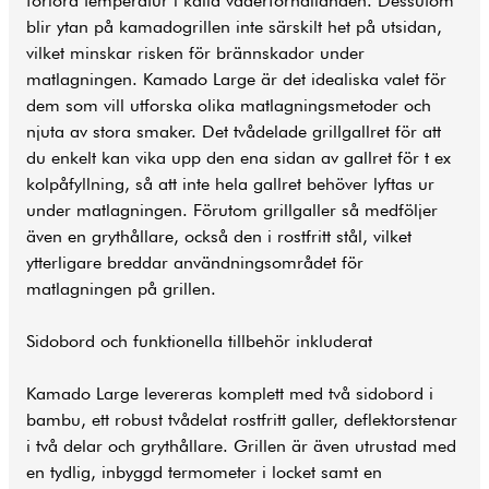
förlora temperatur i kalla väderförhållanden. Dessutom
blir ytan på kamadogrillen inte särskilt het på utsidan,
vilket minskar risken för brännskador under
matlagningen. Kamado Large är det idealiska valet för
dem som vill utforska olika matlagningsmetoder och
njuta av stora smaker. Det tvådelade grillgallret för att
du enkelt kan vika upp den ena sidan av gallret för t ex
kolpåfyllning, så att inte hela gallret behöver lyftas ur
under matlagningen. Förutom grillgaller så medföljer
även en grythållare, också den i rostfritt stål, vilket
ytterligare breddar användningsområdet för
matlagningen på grillen.
Sidobord och funktionella tillbehör inkluderat
Kamado Large levereras komplett med två sidobord i
bambu, ett robust tvådelat rostfritt galler, deflektorstenar
i två delar och grythållare. Grillen är även utrustad med
en tydlig, inbyggd termometer i locket samt en