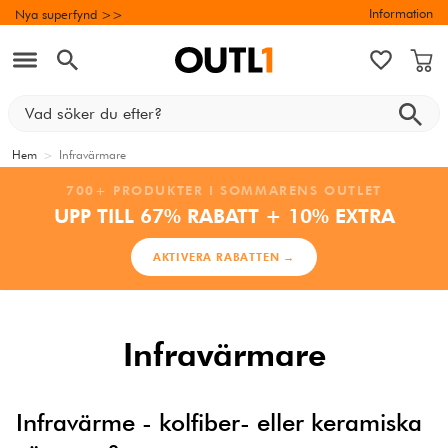
Information
Nya superfynd >>
Hem
>
Infravärmare
700+ PRODUKTER I SOMMARENS OUTLET
UPP TILL 67% RABATT + 10% EXTRA
AKTIVERA RABATTEN →
Infravärmare
Infravärme - kolfiber- eller keramiska