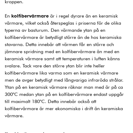
kroppen.
En
kolfibervärmare
är i regel dyrare än en keramisk
värmare, vilket också återspeglas i priserna för de olika
typerna av basturum. Den värmande ytan på en
kolfibervärmare är betydligt större än de hos keramiska
stavarna. Detta innebär att värmen får en större och
jämnare spridning med en kolfibervärmare än med en
keramisk värmare samt att temperaturen i luften känns
svalare. Tack vare den större ytan blir inte heller
kolfibervärmare lika varma som en keramisk värmare
men de avger betydligt med långvariga infraröda strålar.
Ytan på en keramisk värmare räknar man med är på ca
300°C medan ytan på en kolfibervärmare endast uppgår
till maximalt 180°C. Detta innebär också att
kolfibervärmare är mer ekonomiska i drift än keramiska
värmare.