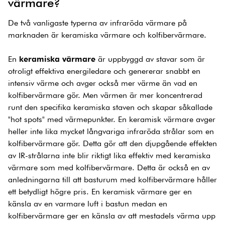
värmare?
De två vanligaste typerna av infraröda värmare på
marknaden är keramiska värmare och kolfibervärmare.
En
keramiska värmare
är uppbyggd av stavar som är
otroligt effektiva energiledare och genererar snabbt en
intensiv värme och avger också mer värme än vad en
kolfibervärmare gör. Men värmen är mer koncentrerad
runt den specifika keramiska staven och skapar såkallade
"hot spots" med värmepunkter. En keramisk värmare avger
heller inte lika mycket långvariga infraröda strålar som en
kolfibervärmare gör. Detta gör att den djupgående effekten
av IR-strålarna inte blir riktigt lika effektiv med keramiska
värmare som med kolfibervärmare. Detta är också en av
anledningarna till att basturum med kolfibervärmare håller
ett betydligt högre pris. En keramisk värmare ger en
känsla av en varmare luft i bastun medan en
kolfibervärmare ger en känsla av att mestadels värma upp