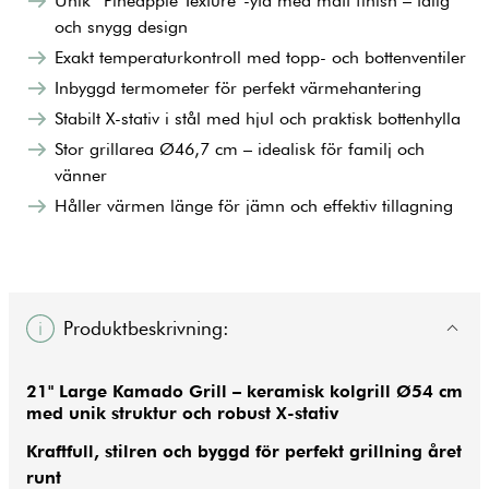
Unik “Pineapple Texture”-yta med matt finish – tålig
och snygg design
Exakt temperaturkontroll med topp- och bottenventiler
Inbyggd termometer för perfekt värmehantering
Stabilt X-stativ i stål med hjul och praktisk bottenhylla
Stor grillarea Ø46,7 cm – idealisk för familj och
vänner
Håller värmen länge för jämn och effektiv tillagning
Produktbeskrivning:
21" Large Kamado Grill – keramisk kolgrill Ø54 cm
med unik struktur och robust X-stativ
Kraftfull, stilren och byggd för perfekt grillning året
runt