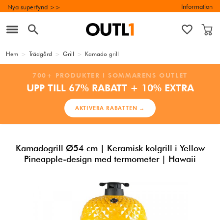
Information
Nya superfynd >>
Hem
>
Trädgård
>
Grill
>
Kamado grill
700+ PRODUKTER I SOMMARENS OUTLET
UPP TILL 67% RABATT + 10% EXTRA
AKTIVERA RABATTEN →
Kamadogrill Ø54 cm | Keramisk kolgrill i Yellow
Pineapple-design med termometer | Hawaii