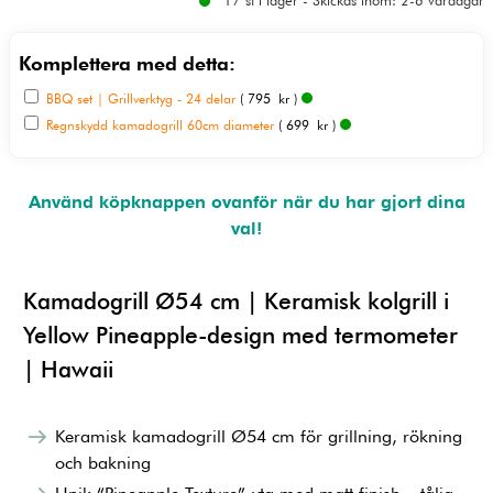
17 st i lager - Skickas inom: 2-6 vardagar
Komplettera med detta:
BBQ set | Grillverktyg - 24 delar
( 795 kr )
Regnskydd kamadogrill 60cm diameter
( 699 kr )
Använd köpknappen ovanför när du har gjort dina
val!
Kamadogrill Ø54 cm | Keramisk kolgrill i
Yellow Pineapple-design med termometer
| Hawaii
Keramisk kamadogrill Ø54 cm för grillning, rökning
och bakning