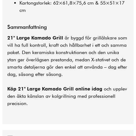
Kartongstorlek: 62×61,8×75,6 cm & 55×51×17
cm
Sammanfattning
21" Large Kamado Grill
är byggd för grillälskare som
vill ha full kontroll, kraft och hållbarhet i ett och samma
paket. Den keramiska konstruktionen och den unika
ytan ger överlägsen prestanda, medan X-stativet och de
smarta detaljerna gör den enkel att använda – dag efter
dag, säsong efter säsong.
Köp 21" Large Kamado Grill online idag
och upplev
den äkta känslan av kolgrillning med professionell
precision.