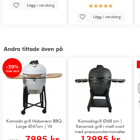
Lägg i varukorg
Lägg i varukorg
Andra tittade även på
-20%
TOM 30/9
Kamado grill Habanero BBQ
Kamadogrill Ø68 cm |
Large Ø47cm | Vit
Keramisk grill i matt svart
med precisions­termometer
7995 kr
13995 kr