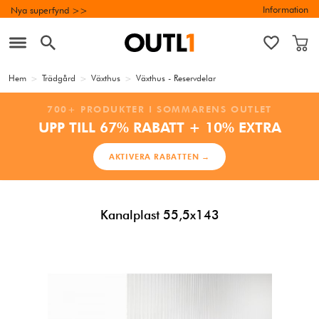
Information
Nya superfynd >>
Hem
>
Trädgård
>
Växthus
>
Växthus - Reservdelar
700+ PRODUKTER I SOMMARENS OUTLET
UPP TILL 67% RABATT + 10% EXTRA
AKTIVERA RABATTEN →
Kanalplast 55,5x143