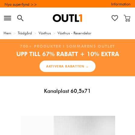
Information
Nya superfynd >>
Hem
>
Trädgård
>
Växthus
>
Växthus - Reservdelar
700+ PRODUKTER I SOMMARENS OUTLET
UPP TILL 67% RABATT + 10% EXTRA
AKTIVERA RABATTEN →
Kanalplast 60,5x71