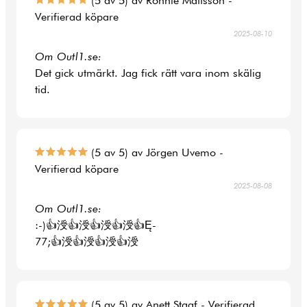
(5 av 5) av Ronnie Mattsson -
Verifierad köpare
2025-08-10
Om Outl1.se:
Det gick utmärkt. Jag fick rätt vara inom skälig
tid.
(5 av 5) av Jörgen Uvemo -
Verifierad köpare
2025-08-08
Om Outl1.se:
:-)👍涭👍涭👍涭👍涭👍Ę-
77;👍涭👍涭👍涭👍涭
(5 av 5) av Anett Staaf - Verifierad