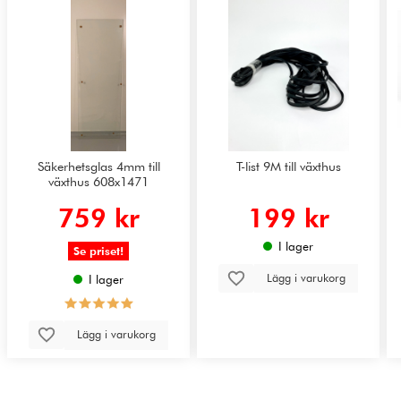
Säkerhetsglas 4mm till
T-list 9M till växthus
växthus 608x1471
759 kr
199 kr
I lager
Se priset!
Lägg i varukorg
I lager
Lägg i varukorg