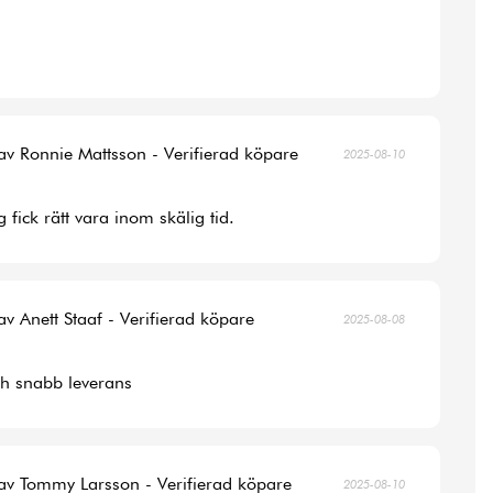
av Ronnie Mattsson - Verifierad köpare
2025-08-10
 fick rätt vara inom skälig tid.
av Anett Staaf - Verifierad köpare
2025-08-08
ch snabb leverans
av Tommy Larsson - Verifierad köpare
2025-08-10