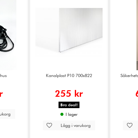
xthus
Kanalplast P10 700x822
Säkerhets
r
255 kr
Bra deal!
rukorg
I lager
Lägg i varukorg