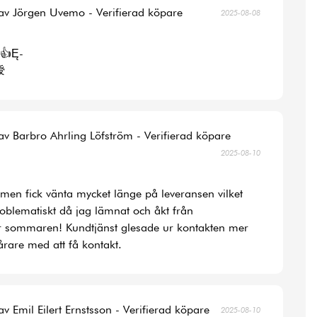
av Jörgen Uvemo - Verifierad köpare
2025-08-08
👍Ę-
涭
av Barbro Ahrling Löfström - Verifierad köpare
2025-08-10
la men fick vänta mycket länge på leveransen vilket
roblematiskt då jag lämnat och åkt från
r sommaren! Kundtjänst glesade ur kontakten mer
rare med att få kontakt.
av Emil Eilert Ernstsson - Verifierad köpare
2025-08-10