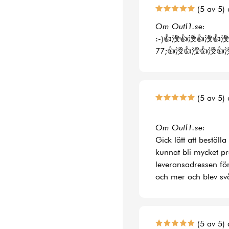
(5 av 5) 
Om Outl1.se:
:-)👍涭👍涭👍涭👍涭
77;👍涭👍涭👍涭👍
(5 av 5) 
Om Outl1.se:
Gick lätt att bestäl
kunnat bli mycket p
leveransadressen fö
och mer och blev svå
(5 av 5) 