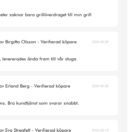
ter saknar bara grillöverdraget till min grill
av Birgitta Olsson - Verifierad köpare
2025-08-08
, levererades ända fram till vår stuga
av Erland Berg - Verifierad köpare
2025-08-08
ans. Bra kundtjänst som svarar snabbt.
av Eva Stregfelt - Verifierad köpare
2025-08-10