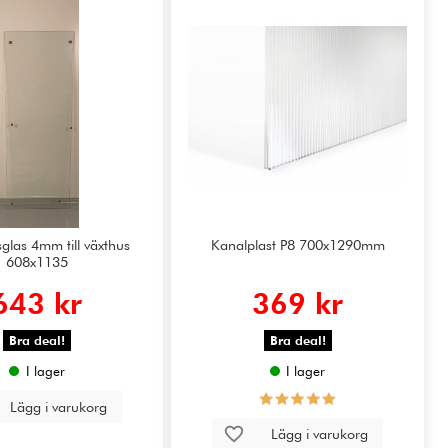
glas 4mm till växthus
Kanalplast P8 700x1290mm
608x1135
643 kr
369 kr
Bra deal!
Bra deal!
I lager
I lager
Lägg i varukorg
Lägg i varukorg