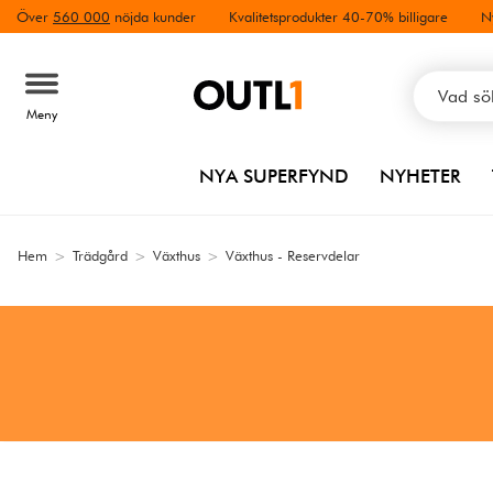
Över
560 000
nöjda kunder
Kvalitetsprodukter 40-70% billigare
N
Meny
NYA SUPERFYND
NYHETER
Hem
>
Trädgård
>
Växthus
>
Växthus - Reservdelar