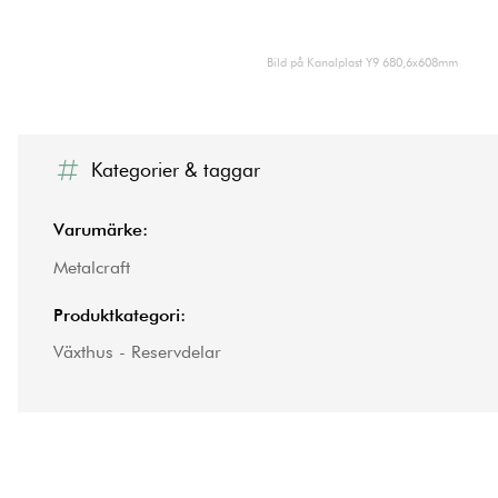
Bild på Kanalplast Y9 680,6x608mm
Kategorier & taggar
Varumärke:
Metalcraft
Produktkategori:
Växthus - Reservdelar