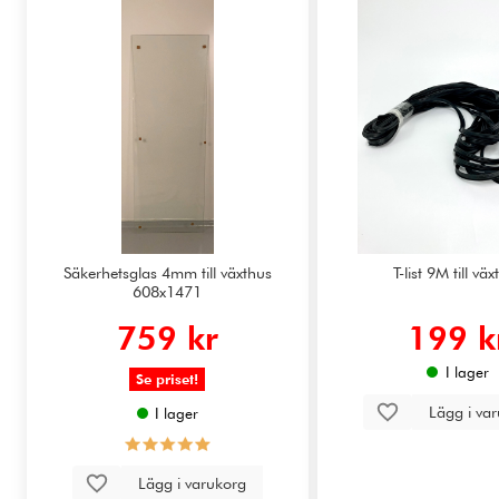
Säkerhetsglas 4mm till växthus
T-list 9M till vä
608x1471
759 kr
199 k
I lager
Se priset!
Lägg i va
I lager
Lägg i varukorg