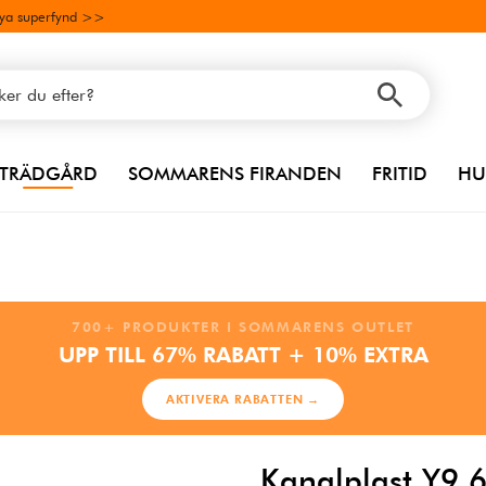
ya superfynd >>
TRÄDGÅRD
SOMMARENS FIRANDEN
FRITID
HU
700+ PRODUKTER I SOMMARENS OUTLET
UPP TILL 67% RABATT + 10% EXTRA
AKTIVERA RABATTEN →
Kanalplast Y9