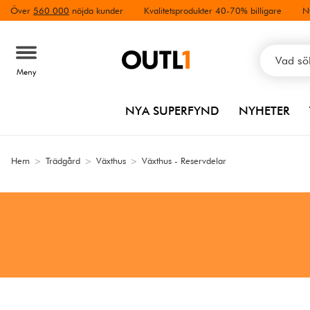
Över
560 000
nöjda kunder
Kvalitetsprodukter 40-70% billigare
N
Meny
NYA SUPERFYND
NYHETER
Hem
>
Trädgård
>
Växthus
>
Växthus - Reservdelar