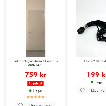
Säkerhetsglas 4mm till växthus
T-list 9M till vä
608x1471
759 kr
199 k
I lager
Se priset!
Lägg i va
I lager
Lägg i varukorg