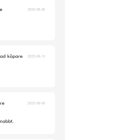
re
2025-08-08
erad köpare
2025-08-10
are
2025-08-08
snabbt.