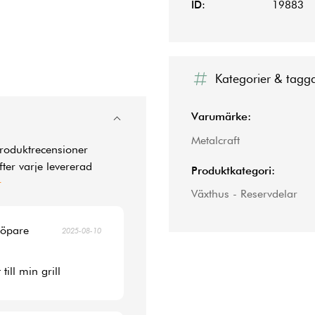
ID:
19883
Kategorier & tagg
Varumärke:
Metalcraft
produktrecensioner
ter varje levererad
Produktkategori:
r
Växthus - Reservdelar
köpare
2025-08-10
ill min grill