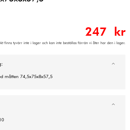
247 kr
t finns tyvärr inte i lager och kan inte beställas förrän vi åter har den i lager.
g:
med måtten 74,5x75x8x57,5
10