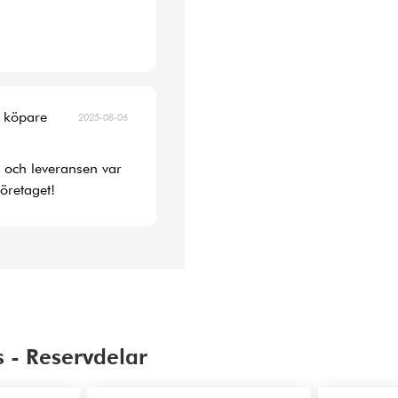
d köpare
2025-08-06
s och leveransen var
öretaget!
 - Reservdelar