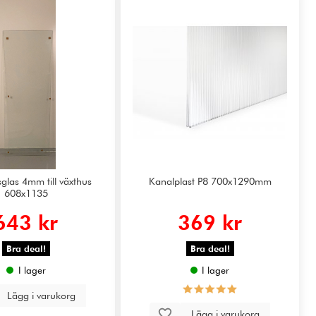
glas 4mm till växthus
Kanalplast P8 700x1290mm
608x1135
643 kr
369 kr
Bra deal!
Bra deal!
I lager
I lager
Lägg i varukorg
Lägg i varukorg