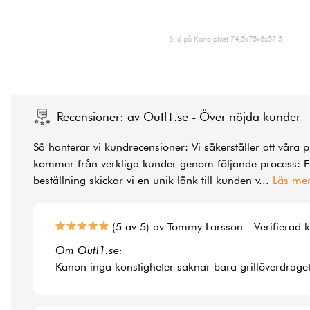
Bild på Kanalplast 74,5x75x8x57,5
Recensioner: av Outl1.se - Över nöjda kunder
Så hanterar vi kundrecensioner: Vi säkerställer att våra 
kommer från verkliga kunder genom följande process: Ef
beställning skickar vi en unik länk till kunden v
...
Läs me
(5 av 5) av Tommy Larsson - Verifierad 
Om Outl1.se:
Kanon inga konstigheter saknar bara grillöverdraget t