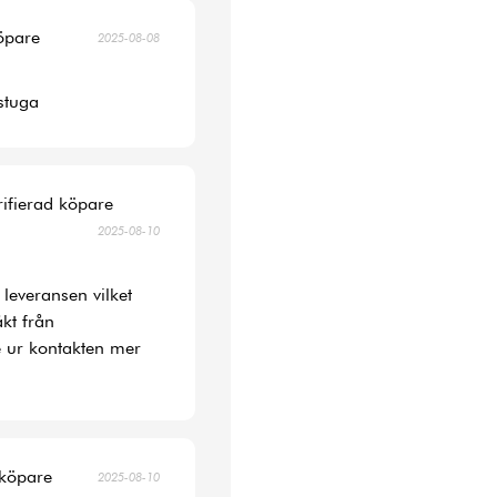
köpare
2025-08-08
 stuga
rifierad köpare
2025-08-10
 leveransen vilket
kt från
 ur kontakten mer
 köpare
2025-08-10