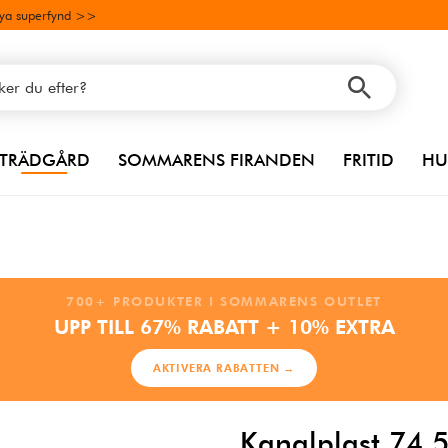
ya superfynd >>
TRÄDGÅRD
SOMMARENS FIRANDEN
FRITID
HU
700+ PRODUKTER I SOMMARENS OUTLET
UPP TILL 67% RABATT + 10% EXTRA
AKTIVERA RABATTEN →
Kanalplast 74,