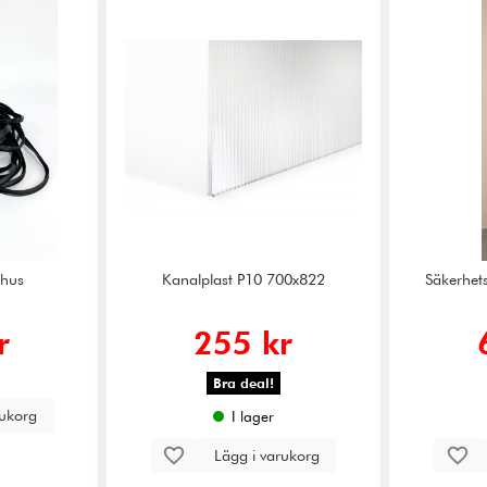
xthus
Kanalplast P10 700x822
Säkerhets
r
255 kr
Bra deal!
rukorg
I lager
Lägg i varukorg