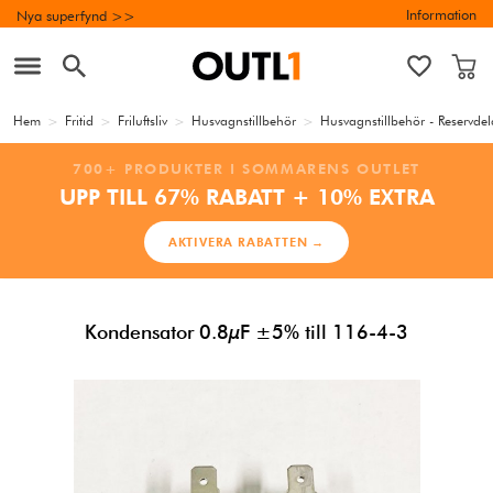
Information
Nya superfynd >>
Hem
>
Fritid
>
Friluftsliv
>
Husvagnstillbehör
>
Husvagnstillbehör - Reservdel
700+ PRODUKTER I SOMMARENS OUTLET
UPP TILL 67% RABATT + 10% EXTRA
AKTIVERA RABATTEN →
Kondensator 0.8µF ±5% till 116-4-3