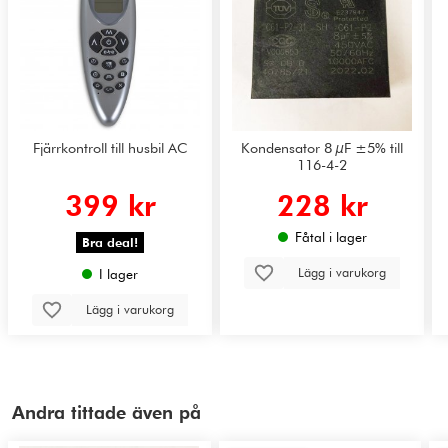
Fjärrkontroll till husbil AC
Kondensator 8 µF ±5% till
116-4-2
399 kr
228 kr
Fåtal i lager
Bra deal!
Lägg i varukorg
I lager
Lägg i varukorg
Andra tittade även på