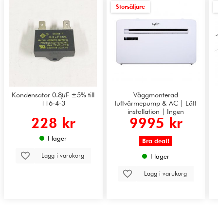
Storsäljare
Kondensator 0.8µF ±5% till
Väggmonterad
116-4-3
luftvärmepump & AC | Lätt
installation | Ingen
228 kr
9995 kr
utomhusenhet krävs
I lager
Bra deal!
Lägg i varukorg
I lager
Lägg i varukorg