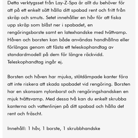
Detta verktygsset från Lay-Z-Spa är allt du behöver för
att på ett enkelt sätt hålla ditt
spabad
rent och fritt från
skräp och smuts. Setet innehåller en håv för att fiska
upp skräp som blåst ner i spabadet, en
rengöringsborste samt en latexhandske med tvättvamp.
Håven och borsten kan både användas handhållna eller
förlängas genom att fästa ett teleskophandtag av
standardmodell på dem för längre räckvidd.
Teleskophandtag ingår ej.
Borsten och håven har mjuka, stötdämpade kanter föra
att inte riskera att skada spabadet vid rengöring. Borsten
har en skonsam nylonborst och rengöringshandsken en
mjuk tvättsvamp. Med dessa två kan du enkelt skrubba
kanterna och vattenlinjen på ditt spabad och hålla det
rent och fräscht.
Innehåll: 1 håv, 1 borste, 1 skrubbhandske