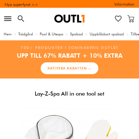
Information
Nya superfynd >>
Hem
>
Trädgård
>
Pool & Utespa
>
Spabad
>
Uppblåsbart spabad
>
Till
700+ PRODUKTER I SOMMARENS OUTLET
UPP TILL 67% RABATT + 10% EXTRA
AKTIVERA RABATTEN →
Lay-Z-Spa All in one tool set