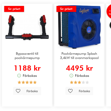
Se priset
Se priset
T
Bypassventil till
Poolvärmepump Splash
poolvärmepump
3,4kW till ovanmarkspool
1188 kr
4495 kr
Förbokas
Förbokas
Förboka
Förboka