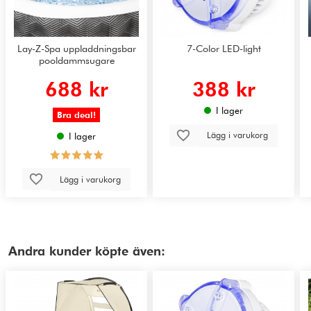
Lay-Z-Spa uppladdningsbar
7-Color LED-light
pooldammsugare
688 kr
388 kr
I lager
Bra deal!
Lägg i varukorg
I lager
Lägg i varukorg
Andra kunder köpte även: