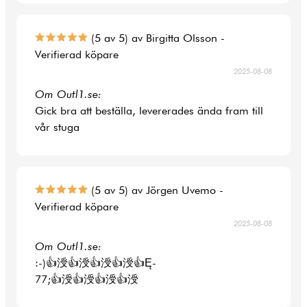
(5 av 5) av Birgitta Olsson -
Verifierad köpare
2025-08-08
Om Outl1.se:
Gick bra att beställa, levererades ända fram till
vår stuga
(5 av 5) av Jörgen Uvemo -
Verifierad köpare
2025-08-08
Om Outl1.se:
:-)👍涭👍涭👍涭👍涭👍Ę-
77;👍涭👍涭👍涭👍涭