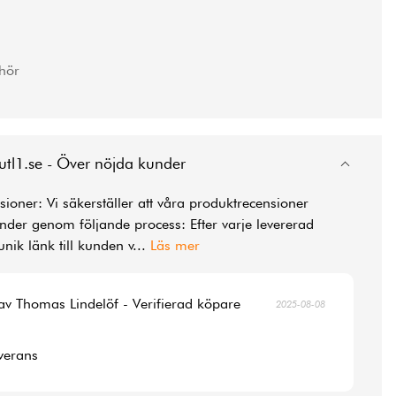
ehör
utl1.se - Över nöjda kunder
ioner: Vi säkerställer att våra produktrecensioner
der genom följande process: Efter varje levererad
unik länk till kunden v
...
Läs mer
av Thomas Lindelöf - Verifierad köpare
2025-08-08
verans