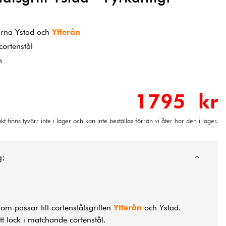
llarna Ystad och
Ytterån
cortenstål
n
1795 kr
t finns tyvärr inte i lager och kan inte beställas förrän vi åter har den i lager.
g:
 som passar till cortenstålsgrillen
Ytterån
och Ystad.
t lock i matchande cortenstål.