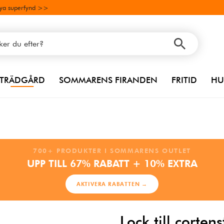
ya superfynd >>
TRÄDGÅRD
SOMMARENS FIRANDEN
FRITID
HU
700+ PRODUKTER I SOMMARENS OUTLET
UPP TILL 67% RABATT + 10% EXTRA
AKTIVERA RABATTEN →
Lock till cortens