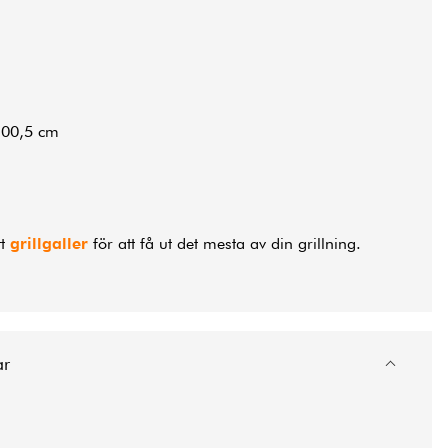
100,5 cm
tt
grillgaller
för att få ut det mesta av din grillning.
ar