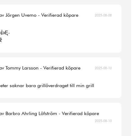
av Jörgen Uvemo - Verifierad köpare
2025-08-08
👍Ę-
涭
av Tommy Larsson - Verifierad köpare
2025-08-10
ter saknar bara grillöverdraget till min grill
av Barbro Ahrling Löfström - Verifierad köpare
2025-08-10