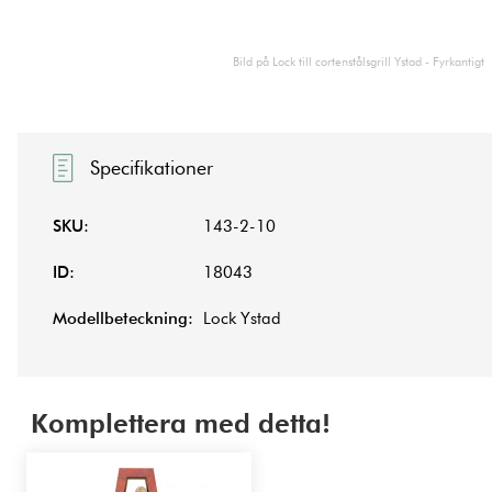
Bild på Lock till cortenstålsgrill Ystad - Fyrkantigt
Specifikationer
SKU:
143-2-10
ID:
18043
Modellbeteckning:
Lock Ystad
Komplettera med detta!