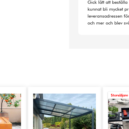
Gick lätt att bestäl
kunnat bli mycket p
leveransadressen fö
och mer och blev svå
Storsäljare