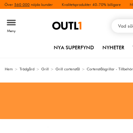
Över
560 000
nöjda kunder
Kvalitetsprodukter 40-70% billigare
N
Meny
NYA SUPERFYND
NYHETER
Hem
>
Trädgård
>
Grill
>
Grill cortenstål
>
Cortenstålsgrillar - Tillbehör