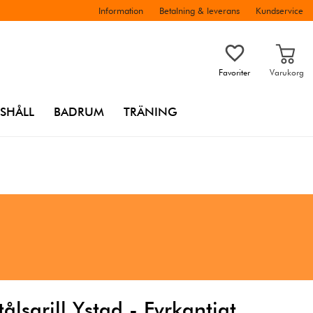
Information
Betalning & leverans
Kundservice
Favoriter
Varukorg
SHÅLL
BADRUM
TRÄNING
tålsgrill Ystad - Fyrkantigt