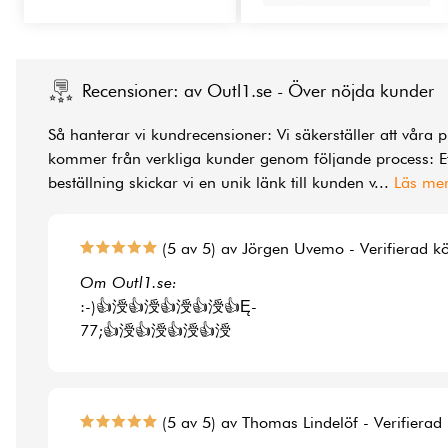
Recensioner: av Outl1.se - Över nöjda kunder
Så hanterar vi kundrecensioner: Vi säkerställer att våra 
kommer från verkliga kunder genom följande process: Ef
beställning skickar vi en unik länk till kunden v
...
Läs me
(5 av 5) av Jörgen Uvemo - Verifierad k
Om Outl1.se:
:-)👍涭👍涭👍涭👍涭👍Ę-
77;👍涭👍涭👍涭👍涭
(5 av 5) av Thomas Lindelöf - Verifierad