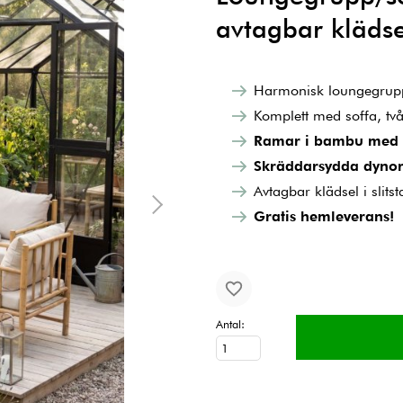
avtagbar klädse
Harmonisk loungegrupp 
Komplett med soffa, två
Ramar i bambu med ro
Skräddarsydda dynor 
Avtagbar klädsel i slitst
Gratis hemleverans!
Antal: