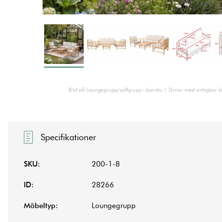
Bild på Loungegrupp/soffgrupp i bambu | Dynor med avtagbar kl
Specifikationer
SKU:
200-1-8
ID:
28266
Möbeltyp:
Loungegrupp