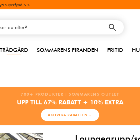
ya superfynd >>
TRÄDGÅRD
SOMMARENS FIRANDEN
FRITID
HU
700+ PRODUKTER I SOMMARENS OUTLET
UPP TILL 67% RABATT + 10% EXTRA
AKTIVERA RABATTEN →
Loungegrupp/s