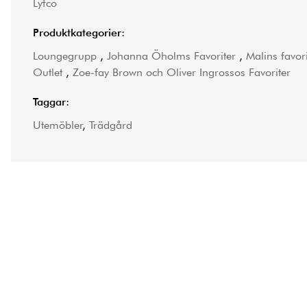
Lyfco
Produktkategorier:
Loungegrupp
,
Johanna Öholms Favoriter
,
Malins favori
Outlet
,
Zoe-fay Brown och Oliver Ingrossos Favoriter
Taggar:
Utemöbler
,
Trädgård