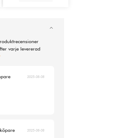
produktrecensioner
ter varje levererad
r
öpare
2025-08-08
 köpare
2025-08-08