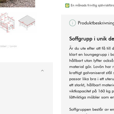
En månads frivillig självriskfö
Produktbeskrivnin
Soffgrupp i unik d
ädsel | Lovön
Är du ute efter att få ti
klart en
loungegrupp
i ba
hållbart utan lyfter ocks
material gör. Lovön har 
kraftigt galvaniserat stå
passar lika bra i ett ut
ett starkt, hållbart mate
viktkapacitet på 160 kg pe
lättviktiga möbler som en
Soffgruppen består av en t