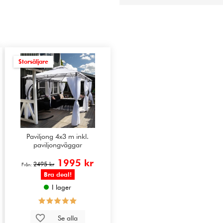
Storsäljare
Paviljong 4x3 m inkl.
paviljongväggar
1995 kr
2495 kr
Från:
Bra deal!
I lager
Se alla