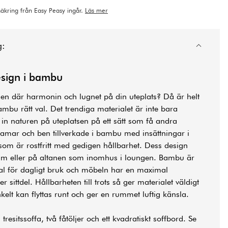
rsäkring från Easy Peasy ingår.
Läs mer
g:
esign i bambu
ll den där harmonin och lugnet på din uteplats? Då är helt
mbu rätt val. Det trendiga materialet är inte bara
å in naturen på uteplatsen på ett sätt som få andra
ramar och ben tillverkade i bambu med insättningar i
l som är rostfritt med gedigen hållbarhet. Dess design
erum eller på altanen som inomhus i loungen. Bambu är
rial för dagligt bruk och möbeln har en maximal
r sittdel. Hållbarheten till trots så ger materialet väldigt
kelt kan flyttas runt och ger en rummet luftig känsla.
resitssoffa, två fåtöljer och ett kvadratiskt soffbord. Se