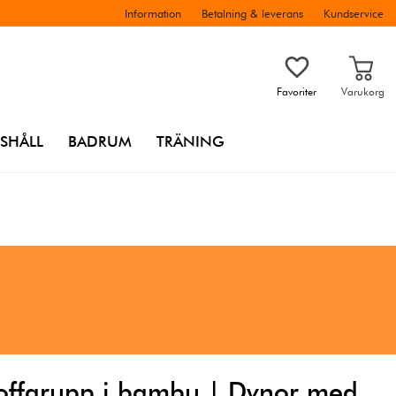
Information
Betalning & leverans
Kundservice
Favoriter
Varukorg
SHÅLL
BADRUM
TRÄNING
offgrupp i bambu | Dynor med