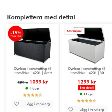
Komplettera med detta!
Storsäljare
-15%
TOM 13/8
Dynbox i konstrotting till
Dynbox i konstrotting till
utemöbler | 420L | Svart
utemöbler | 420L | Vit
1099 kr
1299 kr
1299 kr
Bra deal!
I lager
I lager
Lägg i varukorg
Lägg i varukorg