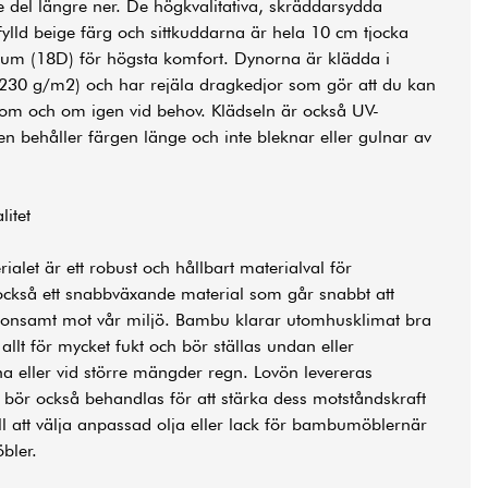
e del längre ner. De högkvalitativa, skräddarsydda
lld beige färg och sittkuddarna är hela 10 cm tjocka
m (18D) för högsta komfort. Dynorna är klädda i
 (230 g/m2) och har rejäla dragkedjor som gör att du kan
n om och om igen vid behov. Klädseln är också UV-
den behåller färgen länge och inte bleknar eller gulnar av
itet
let är ett robust och hållbart materialval för
också ett snabbväxande material som går snabbt att
konsamt mot vår miljö. Bambu klarar utomhusklimat bra
 allt för mycket fukt och bör ställas undan eller
na eller vid större mängder regn. Lovön levereras
r också behandlas för att stärka dess motståndskraft
ll att välja anpassad olja eller lack för bambumöblernär
bler
.