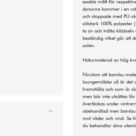
exakta mått för respektiv
dynorna kommer i en rofy
och stoppade med PU-sku
slitstark 100% polyester
ta av och tvätta klädsel
beständig vilket gör att 
solen.
Naturmaterial av hög kval
Förutom att bambu-materia
loungemöbler så är det 
framställa och som är s
men bör inte utsättas för
övertäckas under vintrar
obehandlad men bambu bö
mot väder och vind. Se ti
du behandlar dina
utemö