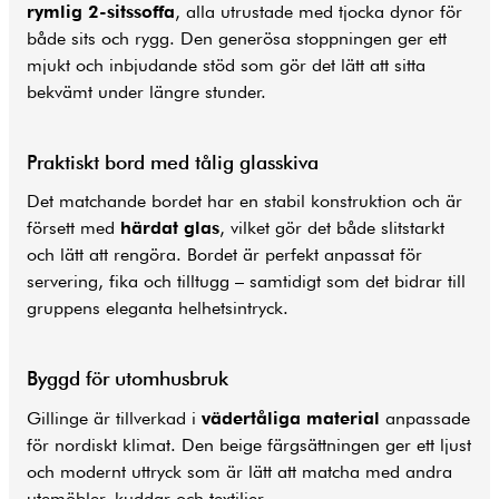
rymlig 2-sitssoffa
, alla utrustade med tjocka dynor för
både sits och rygg. Den generösa stoppningen ger ett
mjukt och inbjudande stöd som gör det lätt att sitta
bekvämt under längre stunder.
Praktiskt bord med tålig glasskiva
Det matchande bordet har en stabil konstruktion och är
försett med
härdat glas
, vilket gör det både slitstarkt
och lätt att rengöra. Bordet är perfekt anpassat för
servering, fika och tilltugg – samtidigt som det bidrar till
gruppens eleganta helhetsintryck.
Byggd för utomhusbruk
Gillinge är tillverkad i
vädertåliga material
anpassade
för nordiskt klimat. Den beige färgsättningen ger ett ljust
och modernt uttryck som är lätt att matcha med andra
utemöbler, kuddar och textilier.