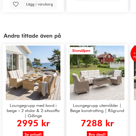
Lägg i varukorg
Andra tittade även på
Storsäljare
T
Loungegrupp med bord i
Loungegrupp utemöbler |
beige – 2 stolar & 2-sitssoffa
Beige konstrotting | Rögrund
| Gillinge
2995 kr
7288 kr
Se priset!
Bra deal!