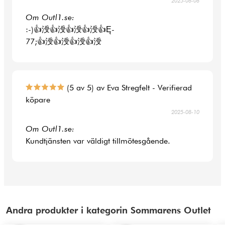
2025-08-08
Om Outl1.se:
:-)👍涭👍涭👍涭👍涭👍Ę-
77;👍涭👍涭👍涭👍涭
(5 av 5) av Eva Stregfelt - Verifierad
köpare
2025-08-10
Om Outl1.se:
Kundtjänsten var väldigt tillmötesgående.
Andra produkter i kategorin Sommarens Outlet