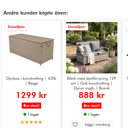
Andra kunder köpte även:
Storsäljare
Storsäljare
Dynbox i konstrotting | 420L
Bänk med dynförvaring 129
| Beige
cm | Grå konstrotting |
Dynor ingår | Boxvik
1299 kr
888 kr
Bra deal!
Bra deal!
I lager
I lager
Lägg i varukorg