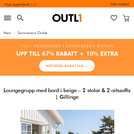
Information
Nya superfynd >>
Hem
>
Sommarens Outlet
700+ PRODUKTER I SOMMARENS OUTLET
UPP TILL 67% RABATT + 10% EXTRA
AKTIVERA RABATTEN →
Loungegrupp med bord i beige – 2 stolar & 2-sitssoffa
| Gillinge