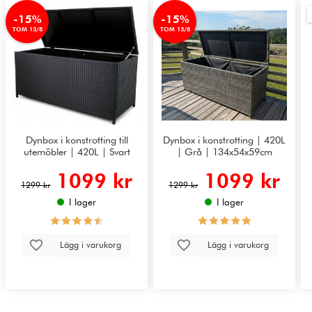
-15%
-15%
TOM 13/8
TOM 13/8
Dynbox i konstrotting till
Dynbox i konstrotting | 420L
utemöbler | 420L | Svart
| Grå | 134x54x59cm
1099 kr
1099 kr
1299 kr
1299 kr
I lager
I lager
Lägg i varukorg
Lägg i varukorg