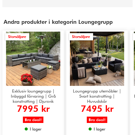
Andra produkter i kategorin Loungegrupp
Storsäljare
Storsäljare
Exklusiv loungegrupp |
Loungegrupp utemöbler |
Inbyggd förvaring | Grå
Svart konstrotting |
konstrotting | Djursvik
Huvudskär
7995 kr
7495 kr
Bra deal!
Bra deal!
I lager
I lager