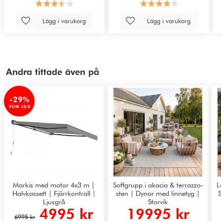
Lägg i varukorg
Lägg i varukorg
Andra tittade även på
-29%
TOM 13/8
Markis med motor 4x3 m |
Soffgrupp i akacia & terrazzo-
L
Halvkassett | Fjärrkontroll |
sten | Dynor med linnetyg |
S
Ljusgrå
Storvik
4995 kr
19995 kr
6995 kr