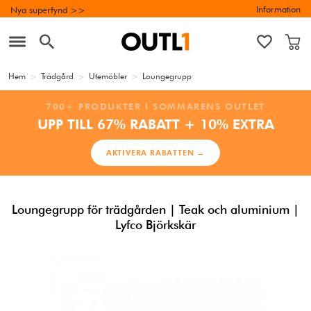
Information
Nya superfynd >>
Hem
>
Trädgård
>
Utemöbler
>
Loungegrupp
700+ PRODUKTER I SOMMARENS OUTLET
UPP TILL 67% RABATT + 10% EXTRA
AKTIVERA RABATTEN →
Loungegrupp för trädgården | Teak och aluminium |
Lyfco Björkskär