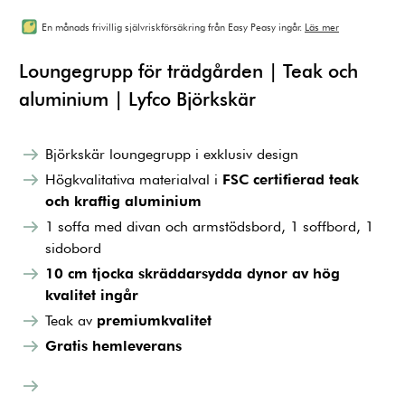
En månads frivillig självriskförsäkring från Easy Peasy ingår.
Läs mer
Loungegrupp för trädgården | Teak och
aluminium | Lyfco Björkskär
Björkskär loungegrupp i exklusiv design
Högkvalitativa materialval i
FSC certifierad teak
och kraftig aluminium
1 soffa med divan och armstödsbord, 1 soffbord, 1
sidobord
10 cm tjocka skräddarsydda dynor av hög
kvalitet ingår
Teak av
premiumkvalitet
Gratis hemleverans