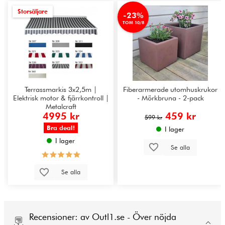
Storsäljare
-23%
TOM 10/8
Terrassmarkis 3x2,5m |
Fiberarmerade utomhuskrukor
Elektrisk motor & fjärrkontroll |
- Mörkbruna - 2-pack
Metalcraft
4995 kr
459 kr
599 kr
Bra deal!
I lager
I lager
Se alla
Se alla
Recensioner: av Outl1.se - Över nöjda