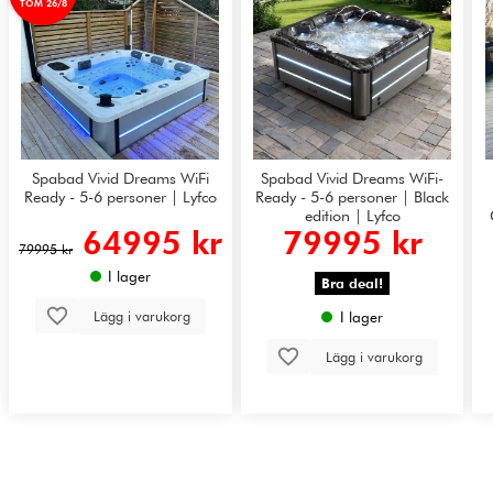
TOM 26/8
Spabad Vivid Dreams WiFi
Spabad Vivid Dreams WiFi-
Ready - 5-6 personer | Lyfco
Ready - 5-6 personer | Black
edition | Lyfco
64995 kr
79995 kr
79995 kr
I lager
Bra deal!
Lägg i varukorg
I lager
Lägg i varukorg