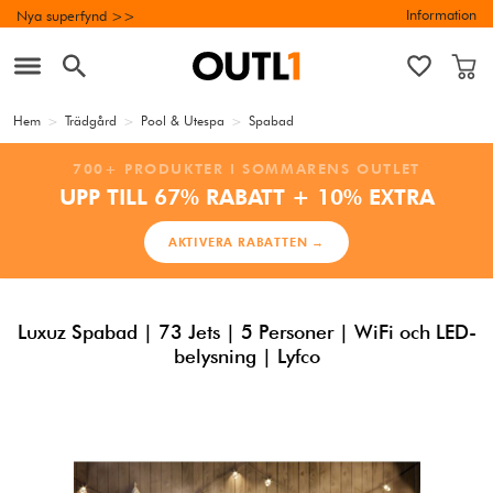
Information
Nya superfynd >>
Hem
>
Trädgård
>
Pool & Utespa
>
Spabad
700+ PRODUKTER I SOMMARENS OUTLET
UPP TILL 67% RABATT + 10% EXTRA
AKTIVERA RABATTEN →
Luxuz Spabad | 73 Jets | 5 Personer | WiFi och LED-
belysning | Lyfco