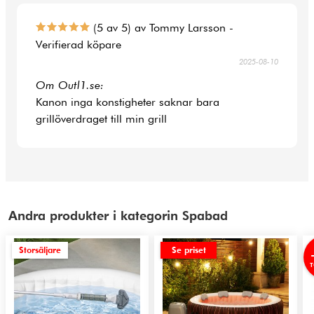
(5 av 5) av Tommy Larsson -
Verifierad köpare
2025-08-10
Om Outl1.se:
Kanon inga konstigheter saknar bara
grillöverdraget till min grill
Andra produkter i kategorin Spabad
Storsäljare
Se priset
T