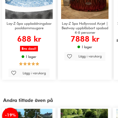
Lay-Z-Spa uppladdningsbar
Lay-Z Spa Hollywood Airjet |
pooldammsugare
Bestway uppblåsbart spabad
4-6 personer
688 kr
7888 kr
I lager
Bra deal!
Lägg i varukorg
I lager
Lägg i varukorg
Andra tittade även på
-19%