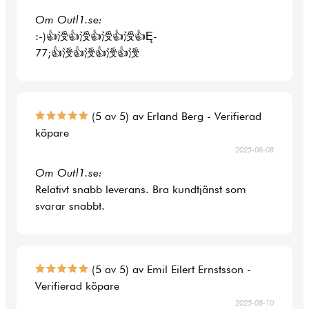
Om Outl1.se:
:-)👍涭👍涭👍涭👍涭👍Ę-
77;👍涭👍涭👍涭👍涭
(5 av 5) av Erland Berg - Verifierad
köpare
2025-08-08
Om Outl1.se:
Relativt snabb leverans. Bra kundtjänst som
svarar snabbt.
(5 av 5) av Emil Eilert Ernstsson -
Verifierad köpare
2025-08-10