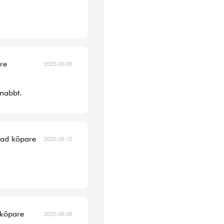
are
2025-08-08
snabbt.
erad köpare
2025-08-10
 köpare
2025-08-08