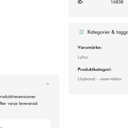
ID:
16838
Kategorier & tagg
Varumärke:
Lyfco
Produktkategori:
Löpband - reservdelar
produktrecensioner
ter varje levererad
r