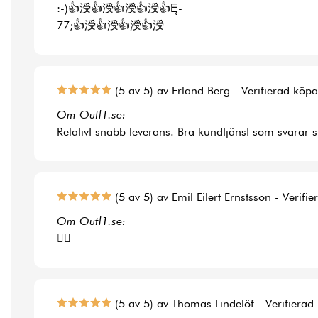
:-)👍涭👍涭👍涭👍涭👍Ę-
77;👍涭👍涭👍涭👍涭
(5 av 5) av Erland Berg - Verifierad köp
Om Outl1.se:
Relativt snabb leverans. Bra kundtjänst som svarar 
(5 av 5) av Emil Eilert Ernstsson - Verifi
Om Outl1.se:
👍🏻
(5 av 5) av Thomas Lindelöf - Verifierad