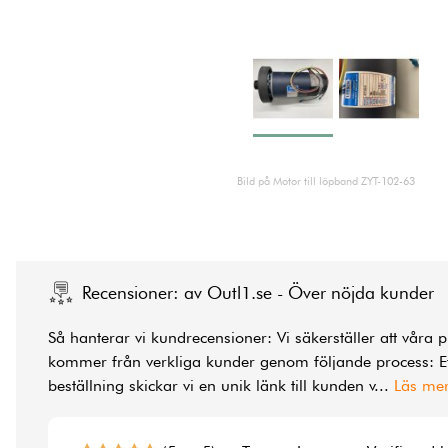
Bild på Motor till löpband ZYT-102-63
Recensioner: av Outl1.se - Över nöjda kunder
Så hanterar vi kundrecensioner: Vi säkerställer att våra 
kommer från verkliga kunder genom följande process: Ef
beställning skickar vi en unik länk till kunden v
...
Läs me