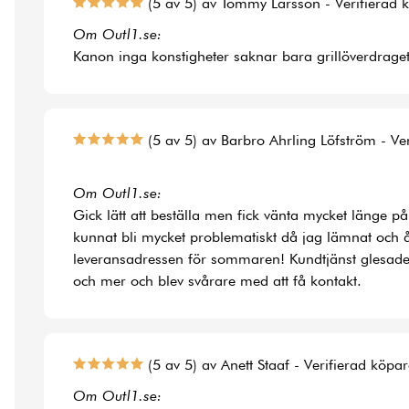
(5 av 5) av Tommy Larsson - Verifierad 
Om Outl1.se:
Kanon inga konstigheter saknar bara grillöverdraget t
(5 av 5) av Barbro Ahrling Löfström - Ve
Om Outl1.se:
Gick lätt att beställa men fick vänta mycket länge på
kunnat bli mycket problematiskt då jag lämnat och å
leveransadressen för sommaren! Kundtjänst glesade
och mer och blev svårare med att få kontakt.
(5 av 5) av Anett Staaf - Verifierad köpa
Om Outl1.se: