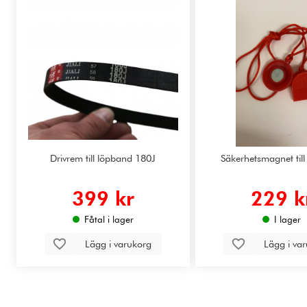
Drivrem till löpband 180J
Säkerhetsmagnet til
399 kr
229 k
Fåtal i lager
I lager
Lägg i varukorg
Lägg i va