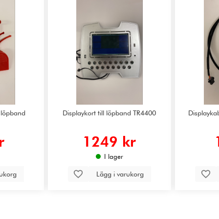
l löpband
Displaykort till löpband TR4400
Displaykab
r
1249 kr
I lager
rukorg
Lägg i varukorg