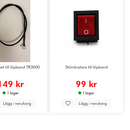
el till löpband TR3000
Stömbrytare till löpband
149 kr
99 kr
I lager
I lager
Lägg i varukorg
Lägg i varukorg