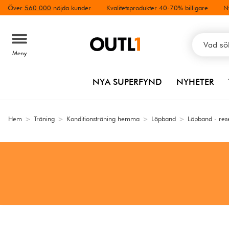
Över
560 000
nöjda kunder
Kvalitetsprodukter 40-70% billigare
N
Meny
NYA SUPERFYND
NYHETER
Hem
>
Träning
>
Konditionsträning hemma
>
Löpband
>
Löpband - res