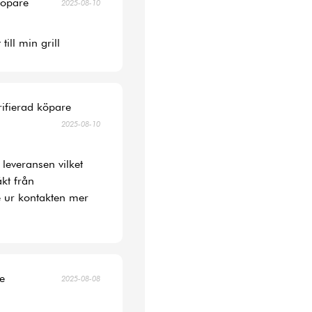
köpare
2025-08-10
ill min grill
rifierad köpare
2025-08-10
 leveransen vilket
kt från
 ur kontakten mer
re
2025-08-08