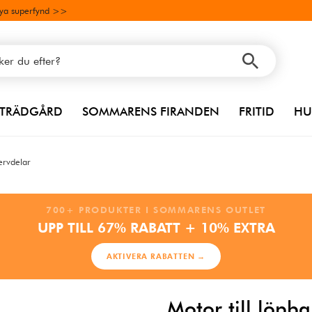
ya superfynd >>
TRÄDGÅRD
SOMMARENS FIRANDEN
FRITID
HU
ervdelar
700+ PRODUKTER I SOMMARENS OUTLET
UPP TILL 67% RABATT + 10% EXTRA
AKTIVERA RABATTEN →
Motor till löp