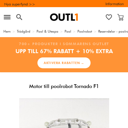
Information
Nya superfynd >>
Hem
>
Trädgård
>
Pool & Utespa
>
Pool
>
Poolrobot
>
Reservdelar - poolr
700+ PRODUKTER I SOMMARENS OUTLET
UPP TILL 67% RABATT + 10% EXTRA
AKTIVERA RABATTEN →
Motor till poolrobot Tornado F1