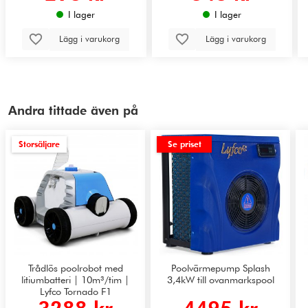
I lager
I lager
Lägg i varukorg
Lägg i varukorg
Andra tittade även på
Storsäljare
Se priset
Trådlös poolrobot med
Poolvärmepump Splash
litiumbatteri | 10m³/tim |
3,4kW till ovanmarkspool
Lyfco Tornado F1