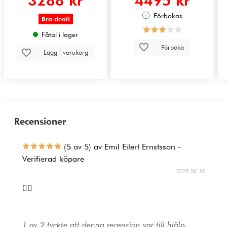
3288 kr
4495 kr
Förbokas
Bra deal!
Fåtal i lager
Förboka
Lägg i varukorg
Recensioner
(5 av 5) av Emil Eilert Ernstsson -
Verifierad köpare
2025-08-10
👍🏻
1 av 2 tyckte att denna recension var till hjälp.