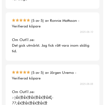
(5 av 5) av Ronnie Mattsson -
Verifierad köpare
2025-08-10
Om Outl1.se:
Det gick utmärkt. Jag fick rätt vara inom skälig
tid.
(5 av 5) av Jörgen Uvemo -
Verifierad köpare
2025-08-08
Om Outl1.se:
:-)👍涭👍涭👍涭👍涭👍Ę-
77;👍涭👍涭👍涭👍涭