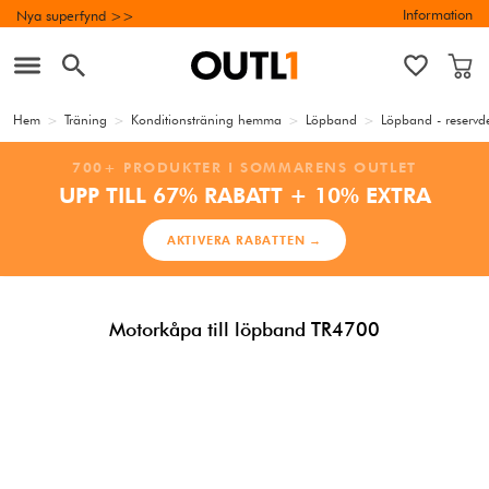
Information
Nya superfynd >>
Hem
>
Träning
>
Konditionsträning hemma
>
Löpband
>
Löpband - reservd
700+ PRODUKTER I SOMMARENS OUTLET
UPP TILL 67% RABATT + 10% EXTRA
AKTIVERA RABATTEN →
Motorkåpa till löpband TR4700