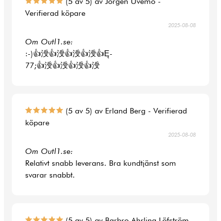
(5 av 5) av Jörgen Uvemo -
Verifierad köpare
2025-08-08
Om Outl1.se:
:-)👍涭👍涭👍涭👍涭👍Ę-
77;👍涭👍涭👍涭👍涭
(5 av 5) av Erland Berg - Verifierad
köpare
2025-08-08
Om Outl1.se:
Relativt snabb leverans. Bra kundtjänst som
svarar snabbt.
(5 av 5) av Barbro Ahrling Löfström -