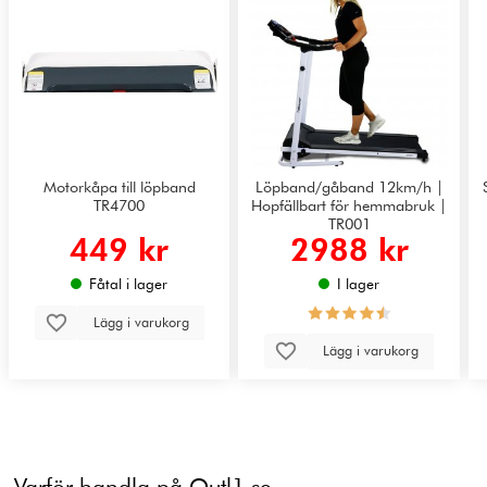
Motorkåpa till löpband
Löpband/gåband 12km/h |
TR4700
Hopfällbart för hemmabruk |
TR001
449 kr
2988 kr
Fåtal i lager
I lager
Lägg i varukorg
Lägg i varukorg
Varför handla på Outl1.se