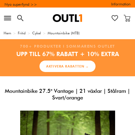
Information
Nya superfynd >>
Hem
>
Fritid
>
Cykel
>
Mountainbike (MTB)
700+ PRODUKTER I SOMMARENS OUTLET
UPP TILL 67% RABATT + 10% EXTRA
AKTIVERA RABATTEN →
Mountainbike 27.5" Vantage | 21 växlar | Stålram |
Svart/orange