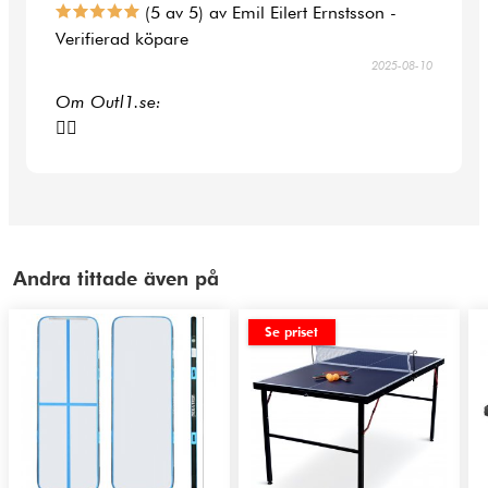
(5 av 5) av Emil Eilert Ernstsson -
Verifierad köpare
2025-08-10
Om Outl1.se:
👍🏻
Andra tittade även på
Se priset