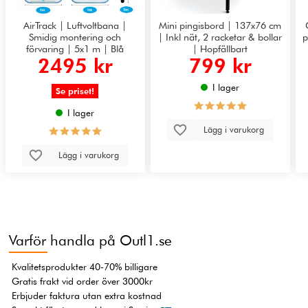
AirTrack | Luftvoltbana |
Mini pingisbord | 137x76 cm
Smidig montering och
| Inkl nät, 2 racketar & bollar
p
förvaring | 5x1 m | Blå
| Hopfällbart
2495 kr
799 kr
I lager
Se priset!
I lager
Lägg i varukorg
Lägg i varukorg
Varför handla på Outl1.se
Kvalitetsprodukter 40-70% billigare
Gratis frakt vid order över 3000kr
Erbjuder faktura utan extra kostnad