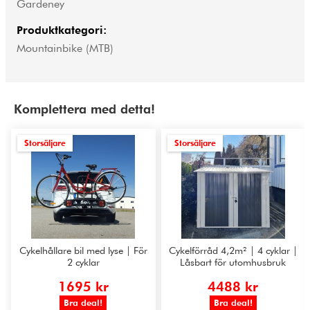
Gardeney
Produktkategori:
Mountainbike (MTB)
Komplettera med detta!
Storsäljare
Storsäljare
Cykelhållare bil med lyse | För
Cykelförråd 4,2m² | 4 cyklar |
2 cyklar
Låsbart för utomhusbruk
1695 kr
4488 kr
Bra deal!
Bra deal!