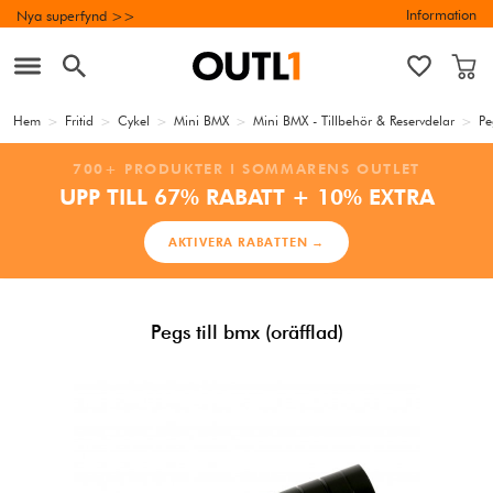
Information
Nya superfynd >>
Hem
>
Fritid
>
Cykel
>
Mini BMX
>
Mini BMX - Tillbehör & Reservdelar
>
Pe
700+ PRODUKTER I SOMMARENS OUTLET
UPP TILL 67% RABATT + 10% EXTRA
AKTIVERA RABATTEN →
Pegs till bmx (oräfflad)