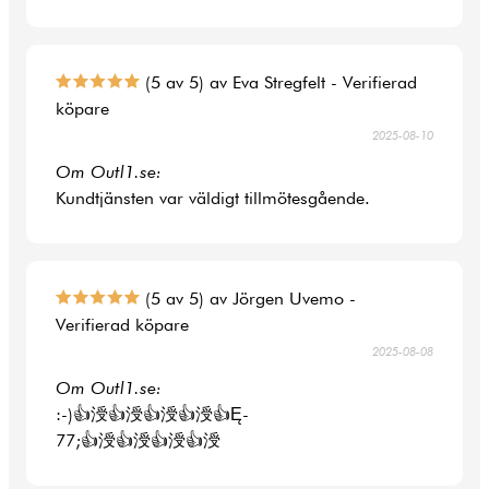
(5 av 5) av Eva Stregfelt - Verifierad
köpare
2025-08-10
Om Outl1.se:
Kundtjänsten var väldigt tillmötesgående.
(5 av 5) av Jörgen Uvemo -
Verifierad köpare
2025-08-08
Om Outl1.se:
:-)👍涭👍涭👍涭👍涭👍Ę-
77;👍涭👍涭👍涭👍涭