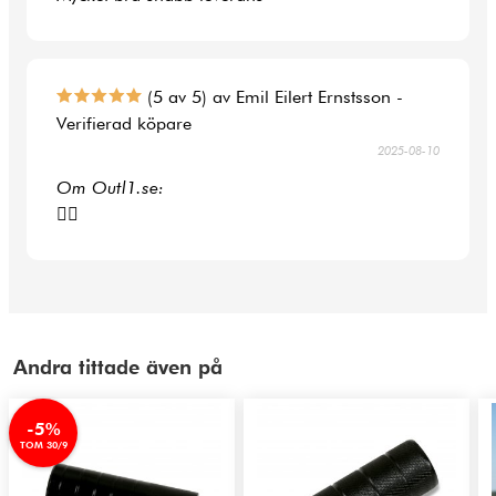
(5 av 5) av Emil Eilert Ernstsson -
Verifierad köpare
2025-08-10
Om Outl1.se:
👍🏻
Andra tittade även på
-5%
TOM 30/9