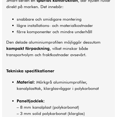
Smart-serien en
spårlös konstruktion
, där hjulen rullar
direkt på marken. Det innebär:
snabbare och smidigare montering
lägre installations- och materialkostnader
färre komponenter och mindre underhåll
Den delade aluminiumprofilen möjliggör dessutom
kompakt förpackning
, vilket minskar både
transportvolym och fraktkostnader avsevärt.
Tekniska specifikationer
Material:
Mörkgrå aluminiumprofiler,
kanalplasttak, klarglasväggar i polykarbonat
Paneltjocklek:
– 8 mm kanalplast (polykarbonat)
– 3 mm solid polykarbonat (klarglas)