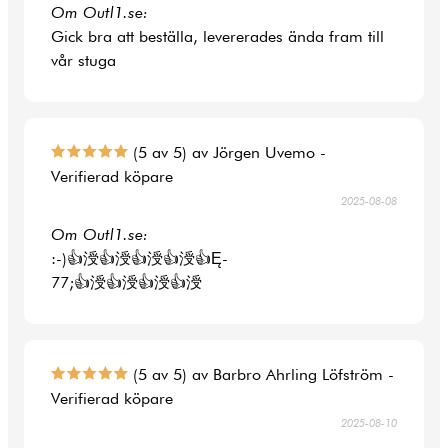
Om Outl1.se:
Gick bra att beställa, levererades ända fram till
vår stuga
(5 av 5) av Jörgen Uvemo -
Verifierad köpare
2025-08-08
Om Outl1.se:
:-)👍涭👍涭👍涭👍涭👍Ę-
77;👍涭👍涭👍涭👍涭
(5 av 5) av Barbro Ahrling Löfström -
Verifierad köpare
2025-08-10