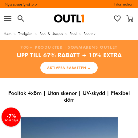
Information
Nya superfynd >>
Hem
>
Trädgård
>
Pool & Utespa
>
Pool
>
Pooltak
700+ PRODUKTER I SOMMARENS OUTLET
UPP TILL 67% RABATT + 10% EXTRA
AKTIVERA RABATTEN →
Pooltak 4x8m | Utan skenor | UV-skydd | Flexibel
dörr
-7%
TOM 23/8