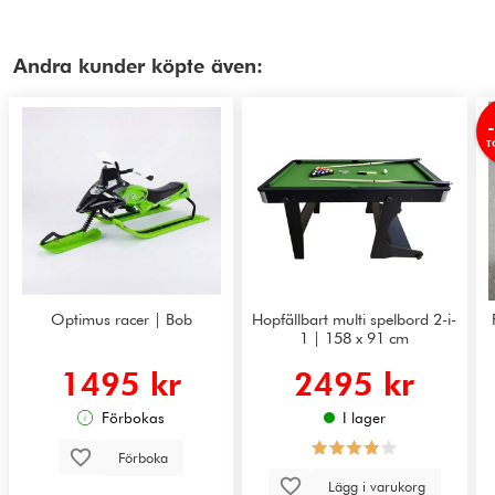
Andra kunder köpte även:
T
Optimus racer | Bob
Hopfällbart multi spelbord 2-i-
1 | 158 x 91 cm
1495 kr
2495 kr
Förbokas
I lager
Förboka
Lägg i varukorg