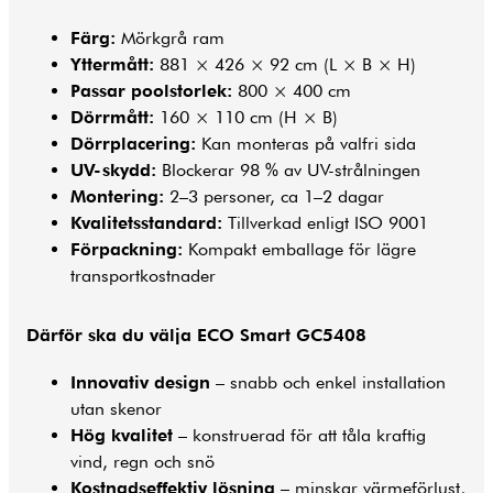
Färg:
Mörkgrå ram
Yttermått:
881 × 426 × 92 cm (L × B × H)
Passar poolstorlek:
800 × 400 cm
Dörrmått:
160 × 110 cm (H × B)
Dörrplacering:
Kan monteras på valfri sida
UV-skydd:
Blockerar 98 % av UV-strålningen
Montering:
2–3 personer, ca 1–2 dagar
Kvalitetsstandard:
Tillverkad enligt ISO 9001
Förpackning:
Kompakt emballage för lägre
transportkostnader
Därför ska du välja ECO Smart GC5408
Innovativ design
– snabb och enkel installation
utan skenor
Hög kvalitet
– konstruerad för att tåla kraftig
vind, regn och snö
Kostnadseffektiv lösning
– minskar värmeförlust,