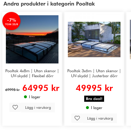
Andra produkter i kategorin Pooltak
-7%
TOM 23/8
Pooltak 4x8m | Utan skenor |
Pooltak 3x6m | Utan skenor |
UV-skydd | Flexibel dörr
UV-skydd | Justerbar dörr
64995 kr
49995 kr
69995 kr
I lager
Bra deal!
Lägg i varukorg
I lager
Lägg i varukorg