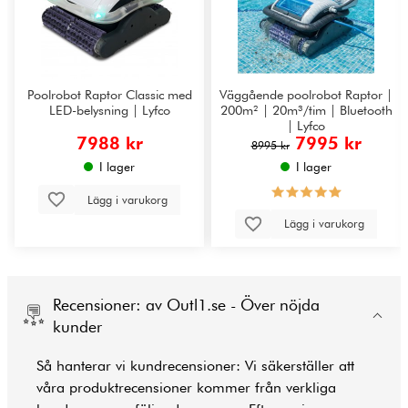
Poolrobot Raptor Classic med
Väggående poolrobot Raptor |
LED-belysning | Lyfco
200m² | 20m³/tim | Bluetooth
| Lyfco
7988 kr
7995 kr
8995 kr
I lager
I lager
Lägg i varukorg
Lägg i varukorg
Recensioner: av Outl1.se - Över nöjda
kunder
Så hanterar vi kundrecensioner: Vi säkerställer att
våra produktrecensioner kommer från verkliga