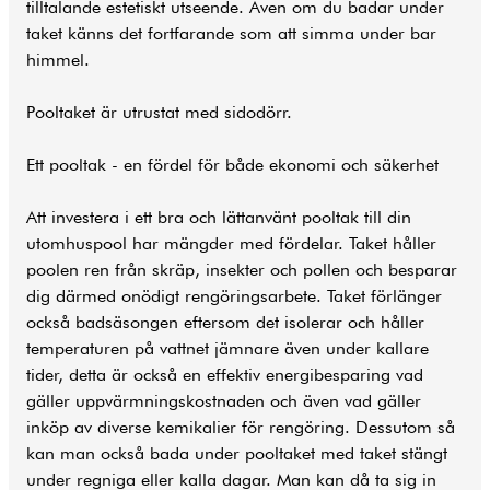
tilltalande estetiskt utseende. Även om du badar under
taket känns det fortfarande som att simma under bar
himmel.
Pooltaket är utrustat med sidodörr.
Ett pooltak - en fördel för både ekonomi och säkerhet
Att investera i ett bra och lättanvänt pooltak till din
utomhuspool har mängder med fördelar. Taket håller
poolen ren från skräp, insekter och pollen och besparar
dig därmed onödigt rengöringsarbete. Taket förlänger
också badsäsongen eftersom det isolerar och håller
temperaturen på vattnet jämnare även under kallare
tider, detta är också en effektiv energibesparing vad
gäller uppvärmningskostnaden och även vad gäller
inköp av diverse kemikalier för rengöring. Dessutom så
kan man också bada under pooltaket med taket stängt
under regniga eller kalla dagar. Man kan då ta sig in