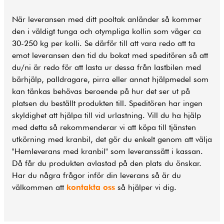
När leveransen med ditt pooltak anländer så kommer
den i väldigt tunga och otympliga kollin som väger ca
30-250 kg per kolli. Se därför till att vara redo att ta
emot leveransen den tid du bokat med speditören så att
du/ni är redo för att lasta ur dessa från lastbilen med
bärhjälp, palldragare, pirra eller annat hjälpmedel som
kan tänkas behövas beroende på hur det ser ut på
platsen du beställt produkten till. Speditören har ingen
skyldighet att hjälpa till vid urlastning. Vill du ha hjälp
med detta så rekommenderar vi att köpa till tjänsten
utkörning med kranbil, det gör du enkelt genom att välja
"Hemleverans med kranbil" som leveranssätt i kassan.
Då får du produkten avlastad på den plats du önskar.
Har du några frågor inför din leverans så är du
välkommen att
kontakta oss
så hjälper vi dig.