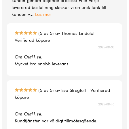
kunder genom följande process: Efter varje
levererad beställning skickar vi en unik länk till
kunden v
...
Läs mer
(5 av 5) av Thomas Lindelöf -
Verifierad köpare
2025-08-08
Om Outl1.se:
Mycket bra snabb leverans
(5 av 5) av Eva Stregfelt - Verifierad
köpare
2025-08-10
Om Outl1.se:
Kundtjänsten var väldigt tillmötesgående.