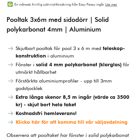
En månads frivillig självriskförsäkring från Easy Peasy ingår.
Läs mer
Pooltak 3x6m med sidodörr | Solid
polykarbonat 4mm | Aluminium
Skjutbart pooltak för pool 3 x 6 m med
teleskop-
konstruktion
i aluminium
Fönster i
solid 4 mm polykarbonat (klarglas)
för
utmärkt hållbarhet
Förstärkta aluminiumprofiler - upp till 3mm
godstjocklek
Extra långa skenor 8,5 m ingår (värde ca 3500
kr) - skjut bort hela taket
Kostnadsfri hemleverans!
Klicka här för att komma till vår säljavdelning
Observera att pooltaket har fönster i solid polykarbonat