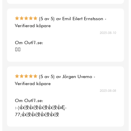
(5 av 5) av Emil Eilert Ernstsson -
Verifierad köpare
2025-08-10
Om Outl1.se:
👍🏻
(5 av 5) av Jörgen Uvemo -
Verifierad köpare
2025-08-08
Om Outl1.se:
:-)👍涭👍涭👍涭👍涭👍Ę-
77;👍涭👍涭👍涭👍涭