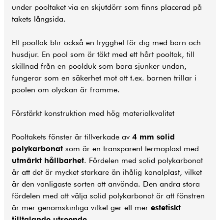
under pooltaket via en skjutdörr som finns placerad på
takets långsida.
Ett pooltak blir också en trygghet för dig med barn och
husdjur. En pool som är täkt med ett hårt pooltak, till
skillnad från en poolduk som bara sjunker undan,
fungerar som en säkerhet mot att t.ex. barnen trillar i
poolen om olyckan är framme.
Förstärkt konstruktion med hög materialkvalitet
Pooltakets fönster är tillverkade av
4 mm solid
polykarbonat
som är en transparent termoplast med
utmärkt hållbarhet
. Fördelen med solid polykarbonat
är att det är mycket starkare än ihålig kanalplast, vilket
är den vanligaste sorten att använda. Den andra stora
fördelen med att välja solid polykarbonat är att fönstren
är mer genomskinliga vilket ger ett mer
estetiskt
tilltalande utseende
.