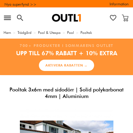
Information
Nya superfynd >>
Hem
>
Trädgård
>
Pool & Utespa
>
Pool
>
Pooltak
700+ PRODUKTER I SOMMARENS OUTLET
UPP TILL 67% RABATT + 10% EXTRA
AKTIVERA RABATTEN →
Pooltak 3x6m med sidodörr | Solid polykarbonat
4mm | Aluminium