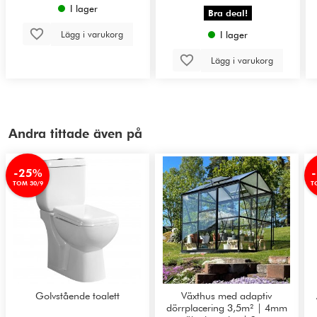
I lager
Bra deal!
Lägg i varukorg
I lager
Lägg i varukorg
Andra tittade även på
-25%
TOM 30/9
T
Golvstående toalett
Växthus med adaptiv
dörrplacering 3,5m² | 4mm