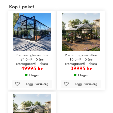
Köp i paket
Premium glasväxthus
Premium glasväxthus
24,6m² | 5 års
16,5m² | 5 års
stormgaranti | 4mm
stormgaranti | 4mm
49995 kr
39995 kr
säkerhetsglas
säkerhetsglas
I lager
I lager
Lägg i varukorg
Lägg i varukorg