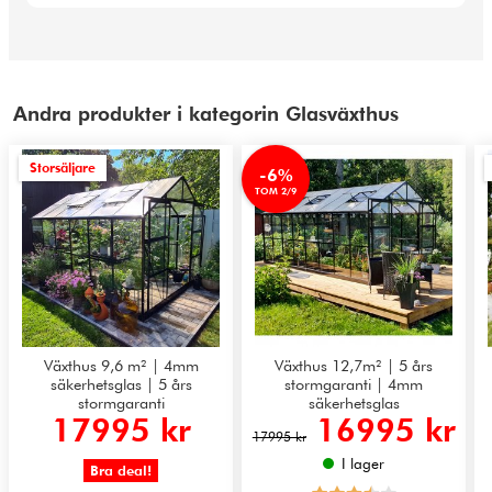
Andra produkter i kategorin Glasväxthus
Storsäljare
-6%
TOM 2/9
Växthus 9,6 m² | 4mm
Växthus 12,7m² | 5 års
säkerhetsglas | 5 års
stormgaranti | 4mm
stormgaranti
säkerhetsglas
17995 kr
16995 kr
17995 kr
I lager
Bra deal!