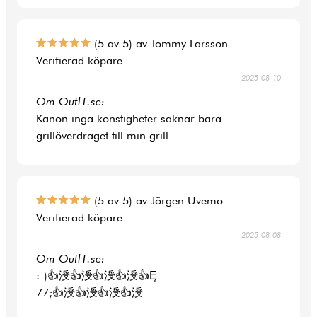
(5 av 5) av Tommy Larsson -
Verifierad köpare
2025-08-10
Om Outl1.se:
Kanon inga konstigheter saknar bara
grillöverdraget till min grill
(5 av 5) av Jörgen Uvemo -
Verifierad köpare
2025-08-08
Om Outl1.se:
:-)👍涭👍涭👍涭👍涭👍Ę-
77;👍涭👍涭👍涭👍涭