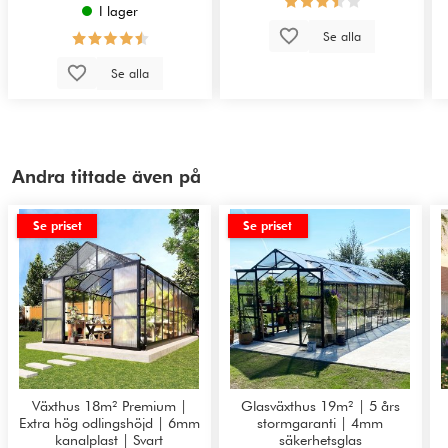
I lager
Se alla
Se alla
Andra tittade även på
Se priset
Se priset
Växthus 18m² Premium |
Glasväxthus 19m² | 5 års
Extra hög odlingshöjd | 6mm
stormgaranti | 4mm
kanalplast | Svart
säkerhetsglas