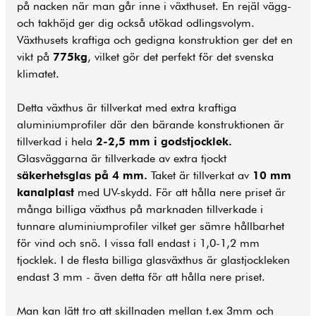
på nacken när man går inne i växthuset. En rejäl vägg-
och takhöjd ger dig också utökad odlingsvolym.
Växthusets kraftiga och gedigna konstruktion ger det en
vikt på
775kg
, vilket gör det perfekt för det svenska
klimatet.
Detta växthus är tillverkat med extra kraftiga
aluminiumprofiler där den bärande konstruktionen är
tillverkad i hela
2-2,5 mm i godstjocklek.
Glasväggarna är tillverkade av extra tjockt
säkerhetsglas på 4 mm.
Taket är tillverkat av
10 mm
kanalplast
med UV-skydd. För att hålla nere priset är
många billiga växthus på marknaden tillverkade i
tunnare aluminiumprofiler vilket ger sämre hållbarhet
för vind och snö. I vissa fall endast i 1,0-1,2 mm
tjocklek. I de flesta billiga glasväxthus är glastjockleken
endast 3 mm - även detta för att hålla nere priset.
Man kan lätt tro att skillnaden mellan t.ex 3mm och