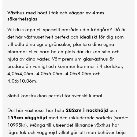
Växthus med högt i tak och väggar av 4mm
säkerhetsglas
Vill du skapa ett speciellt område i din trädgård? Då är
det här växthuset helt perfekt och idealiskt för dig som
vill odla dina egna grönsaker, plantera dina egna
blommor eller bara ha en plats där du kan sitta och
njuta av dina växter. Vårt premium glasväxthus är
bredare än vanligt och kommer kommer i 4 storlekar,
4,06x4,06m, 4.06x6.06m, 4.06x8.06m och
4.06x10.06m.
Stabil konstruktion perfekt för svenskt klimat
Det här växthuset har hela
282cm i nockhöjd
och
159cm vägghöjd
med den inkluderade sockeln (värde:
10995kr). Många till utseendet liknande växthus har
lägre tak och vägghöjd vilket gör att man behöver böja