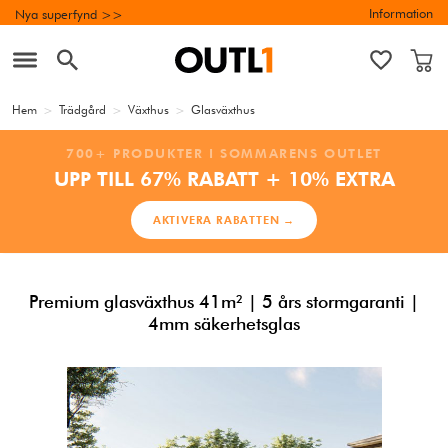
Information
Nya superfynd >>
Hem
>
Trädgård
>
Växthus
>
Glasväxthus
700+ PRODUKTER I SOMMARENS OUTLET
UPP TILL 67% RABATT + 10% EXTRA
AKTIVERA RABATTEN →
Premium glasväxthus 41m² | 5 års stormgaranti |
4mm säkerhetsglas