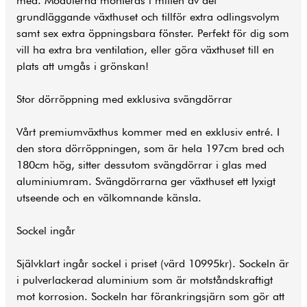
med. Modulerna monteras i mitten av det
grundläggande växthuset och tillför extra odlingsvolym
samt sex extra öppningsbara fönster. Perfekt för dig som
vill ha extra bra ventilation, eller göra växthuset till en
plats att umgås i grönskan!
Stor dörröppning med exklusiva svängdörrar
Vårt premiumväxthus kommer med en exklusiv entré. I
den stora dörröppningen, som är hela 197cm bred och
180cm hög, sitter dessutom svängdörrar i glas med
aluminiumram. Svängdörrarna ger växthuset ett lyxigt
utseende och en välkomnande känsla.
Sockel ingår
Självklart ingår sockel i priset (värd 10995kr). Sockeln är
i pulverlackerad aluminium som är motståndskraftigt
mot korrosion. Sockeln har förankringsjärn som gör att