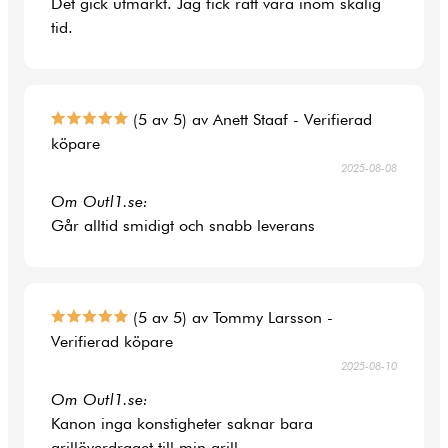
Det gick utmärkt. Jag fick rätt vara inom skälig
tid.
(5 av 5) av Anett Staaf - Verifierad
köpare
2025-08-08
Om Outl1.se:
Går alltid smidigt och snabb leverans
(5 av 5) av Tommy Larsson -
Verifierad köpare
2025-08-10
Om Outl1.se:
Kanon inga konstigheter saknar bara
grillöverdraget till min grill