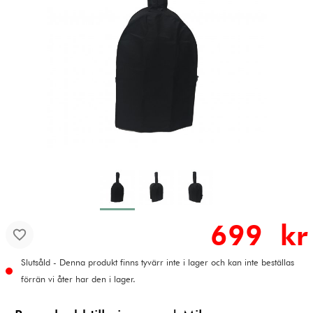
699 kr
Slutsåld - Denna produkt finns tyvärr inte i lager och kan inte beställas
förrän vi åter har den i lager.