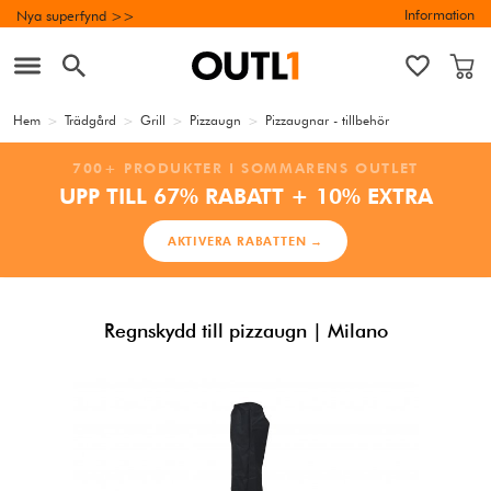
Information
Nya superfynd >>
Hem
>
Trädgård
>
Grill
>
Pizzaugn
>
Pizzaugnar - tillbehör
700+ PRODUKTER I SOMMARENS OUTLET
UPP TILL 67% RABATT + 10% EXTRA
AKTIVERA RABATTEN →
Regnskydd till pizzaugn | Milano