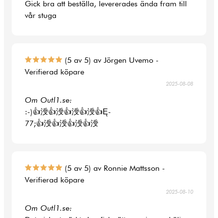
Gick bra att beställa, levererades ända fram till
vår stuga
(5 av 5) av Jörgen Uvemo -
Verifierad köpare
2025-08-08
Om Outl1.se:
:-)👍涭👍涭👍涭👍涭👍Ę-
77;👍涭👍涭👍涭👍涭
(5 av 5) av Ronnie Mattsson -
Verifierad köpare
2025-08-10
Om Outl1.se: