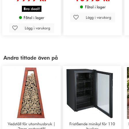
Fåtal i lager
Bra deal!
Lägg i varukorg
Fåtal i lager
Lägg i varukorg
Andra tittade även på
Vedställ för utomhusbruk |
Fristående minikyl för 110
2mm cortenstål
burkar