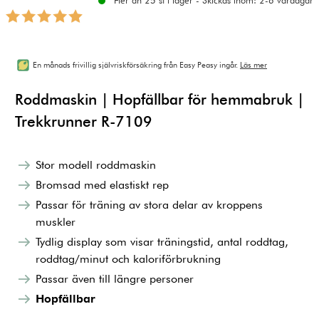
Fler än 25 st i lager - Skickas inom: 2-6 vardagar
En månads frivillig självriskförsäkring från Easy Peasy ingår.
Läs mer
Roddmaskin | Hopfällbar för hemmabruk |
Trekkrunner R-7109
Stor modell roddmaskin
Bromsad med elastiskt rep
Passar för träning av stora delar av kroppens
muskler
Tydlig display som visar träningstid, antal roddtag,
roddtag/minut och kaloriförbrukning
Passar även till längre personer
Hopfällbar