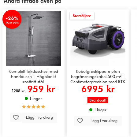
Andra tittade även på
Storsäljare
-26%
TOM 30/8
Komplett takduschset med
Robotgräsklippare utan
handdusch | Högblankt
begränsningskabel 500 m² |
rostfritt stål
Centimeterprecision med RTK
959 kr
6995 kr
+ AI Vision | ANTHBOT M5
1288 kr
I lager
Bra deal!
I lager
Lägg i varukorg
Lägg i varukorg