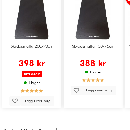
T
Skyddsmatta 200x90cm
Skyddsmatta 150x75cm
398 kr
388 kr
I lager
Bra deal!
I lager
Lägg i varukorg
Lägg i varukorg