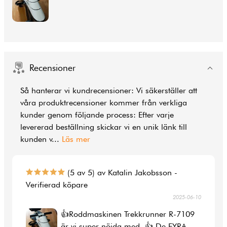
Recensioner
Så hanterar vi kundrecensioner: Vi säkerställer att
våra produktrecensioner kommer från verkliga
kunder genom följande process: Efter varje
levererad beställning skickar vi en unik länk till
kunden v
...
Läs mer
(5 av 5) av Katalin Jakobsson -
Verifierad köpare
2025-06-10
👍Roddmaskinen Trekkrunner R-7109
är vi super nöjda med. 👍 De FYRA