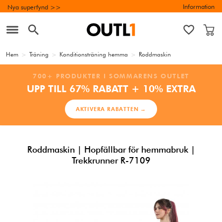
Information
Nya superfynd >>
Hem
>
Träning
>
Konditionsträning hemma
>
Roddmaskin
700+ PRODUKTER I SOMMARENS OUTLET
UPP TILL 67% RABATT + 10% EXTRA
AKTIVERA RABATTEN →
Roddmaskin | Hopfällbar för hemmabruk |
Trekkrunner R-7109