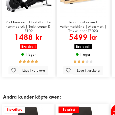
Roddmaskin | Hopfällbar för
Roddmaskin med
hemmabruk | Trekkrunner R-
vattenmotstånd | Massiv ek |
7109
Trekkrunner TR020
1488 kr
5499 kr
Bra deal!
Bra deal!
I lager
I lager
Lägg i varukorg
Lägg i varukorg
Andra kunder köpte även:
Storsäljare
Se priset