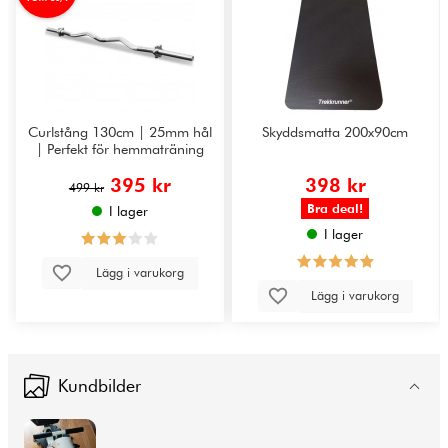
Curlstång 130cm | 25mm hål
Skyddsmatta 200x90cm
| Perfekt för hemmaträning
395 kr
398 kr
499 kr
Bra deal!
I lager
I lager
Lägg i varukorg
Lägg i varukorg
Kundbilder