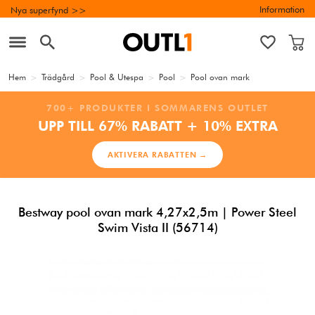
Information
Nya superfynd >>
Hem
>
Trädgård
>
Pool & Utespa
>
Pool
>
Pool ovan mark
700+ PRODUKTER I SOMMARENS OUTLET
UPP TILL 67% RABATT + 10% EXTRA
AKTIVERA RABATTEN →
Bestway pool ovan mark 4,27x2,5m | Power Steel
Swim Vista II (56714)