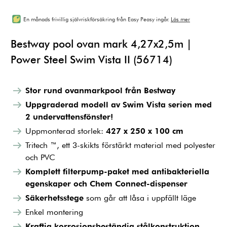
En månads frivillig självriskförsäkring från Easy Peasy ingår.
Läs mer
Bestway pool ovan mark 4,27x2,5m |
Power Steel Swim Vista II (56714)
Stor rund ovanmarkpool från Bestway
Uppgraderad modell av Swim Vista serien med
2 undervattensfönster!
Uppmonterad storlek:
427 x 250 x 100 cm
Tritech ™, ett 3-skikts förstärkt material med polyester
och PVC
Komplett filterpump-paket med antibakteriella
egenskaper och Chem Connect-dispenser
Säkerhetsstege
som går att låsa i uppfällt läge
Enkel montering
Kraftig korrosionsbeständig stålkonstruktion