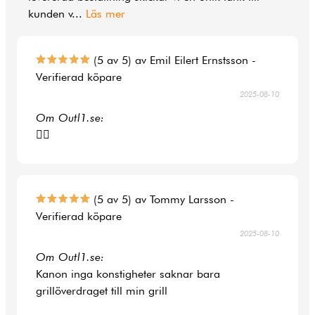
kunden v
...
Läs mer
(5 av 5) av Emil Eilert Ernstsson -
Verifierad köpare
2025-08-10
Om Outl1.se:
👍🏻
(5 av 5) av Tommy Larsson -
Verifierad köpare
2025-08-10
Om Outl1.se:
Kanon inga konstigheter saknar bara
grillöverdraget till min grill