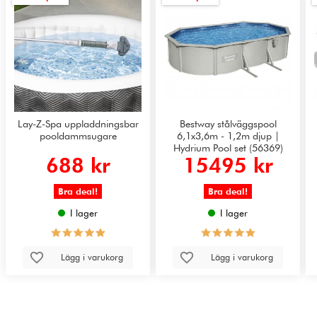
Lay-Z-Spa uppladdningsbar
Bestway stålväggspool
pooldammsugare
6,1x3,6m - 1,2m djup |
Hydrium Pool set (56369)
688 kr
15495 kr
Bra deal!
Bra deal!
I lager
I lager
Lägg i varukorg
Lägg i varukorg