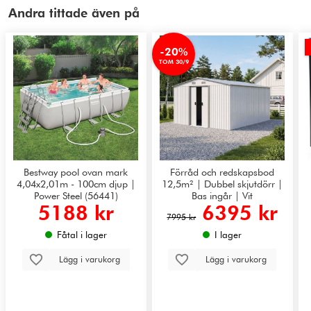
Andra tittade även på
-20%
TOM 30/9
Bestway pool ovan mark
Förråd och redskapsbod
4,04x2,01m - 100cm djup |
12,5m² | Dubbel skjutdörr |
Power Steel (56441)
Bas ingår | Vit
5188 kr
6395 kr
7995 kr
Fåtal i lager
I lager
Lägg i varukorg
Lägg i varukorg