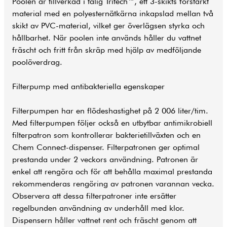
Poolen är tillverkad i tålig Tritech™, ett 3-skikts förstärkt
material med en polyesternätkärna inkapslad mellan två
skikt av PVC-material, vilket ger överlägsen styrka och
hållbarhet. När poolen inte används håller du vattnet
fräscht och fritt från skräp med hjälp av medföljande
poolöverdrag.
Filterpump med antibakteriella egenskaper
Filterpumpen har en flödeshastighet på 2 006 liter/tim.
Med filterpumpen följer också en utbytbar antimikrobiell
filterpatron som kontrollerar bakterietillväxten och en
Chem Connect-dispenser. Filterpatronen ger optimal
prestanda under 2 veckors användning. Patronen är
enkel att rengöra och för att behålla maximal prestanda
rekommenderas rengöring av patronen varannan vecka.
Observera att dessa filterpatroner inte ersätter
regelbunden användning av underhåll med klor.
Dispensern håller vattnet rent och fräscht genom att