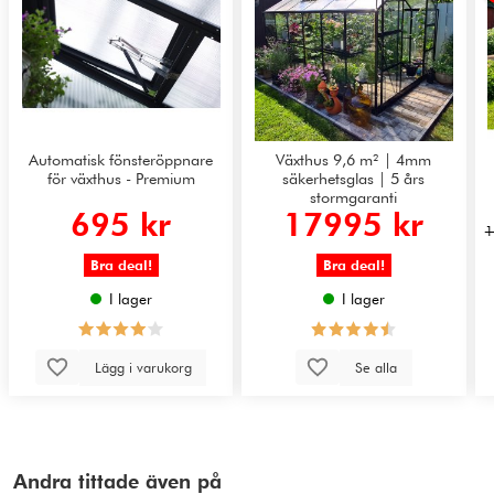
Automatisk fönsteröppnare
Växthus 9,6 m² | 4mm
för växthus - Premium
säkerhetsglas | 5 års
stormgaranti
695 kr
17995 kr
1
Bra deal!
Bra deal!
I lager
I lager
Lägg i varukorg
Se alla
Andra tittade även på