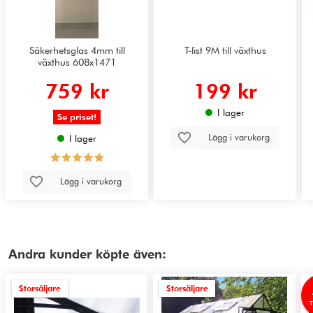
Säkerhetsglas 4mm till
T-list 9M till växthus
växthus 608x1471
759 kr
199 kr
I lager
Se priset!
Lägg i varukorg
I lager
Lägg i varukorg
Andra kunder köpte även:
Storsäljare
Storsäljare