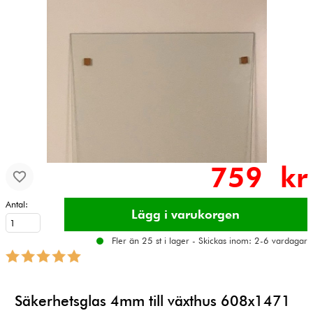
759 kr
Antal:
Fler än 25 st i lager - Skickas inom: 2-6 vardagar
Säkerhetsglas 4mm till växthus 608x1471