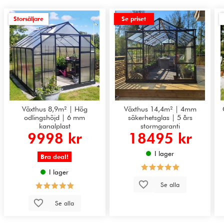
Storsäljare
Se priset
Växthus 8,9m² | Hög
Växthus 14,4m² | 4mm
odlingshöjd | 6 mm
säkerhetsglas | 5 års
kanalplast
stormgaranti
9998 kr
18495 kr
I lager
Bra deal!
I lager
Se alla
Se alla