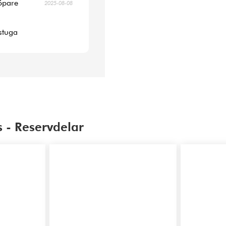
köpare
2025-08-08
 stuga
 - Reservdelar