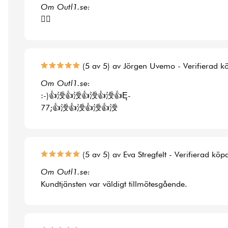
Om Outl1.se:
👍🏻
(5 av 5) av Jörgen Uvemo - Verifierad k
Om Outl1.se:
:-)👍涭👍涭👍涭👍涭👍Ę-
77;👍涭👍涭👍涭👍涭
(5 av 5) av Eva Stregfelt - Verifierad köp
Om Outl1.se:
Kundtjänsten var väldigt tillmötesgående.