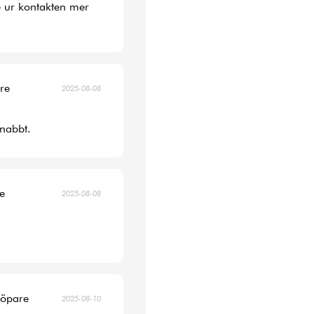
 ur kontakten mer
are
2025-08-08
snabbt.
re
2025-08-08
köpare
2025-08-10