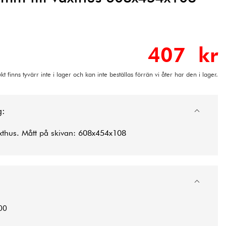
407 kr
t finns tyvärr inte i lager och kan inte beställas förrän vi åter har den i lager.
g:
växthus. Mått på skivan: 608x454x108
00