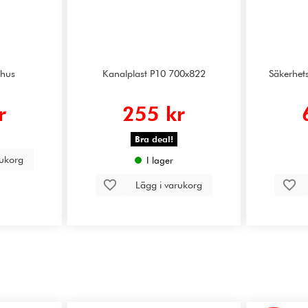
xthus
Kanalplast P10 700x822
Säkerhets
r
255 kr
Bra deal!
rukorg
I lager
Lägg i varukorg