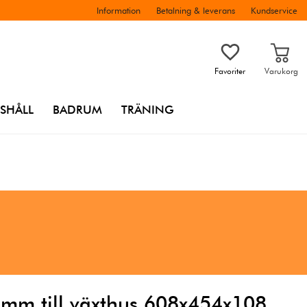
Information
Betalning & leverans
Kundservice
Favoriter
Varukorg
SHÅLL
BADRUM
TRÄNING
4mm till växthus 608x454x108