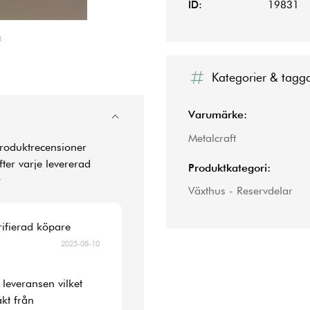
ID:
19831
8
Kategorier & tagg
Varumärke:
Metalcraft
produktrecensioner
ter varje levererad
Produktkategori:
r
Växthus - Reservdelar
rifierad köpare
2025-08-10
 leveransen vilket
kt från