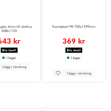
glas 4mm till växthus
Kanalplast P8 700x1290mm
608x1135
643 kr
369 kr
Bra deal!
Bra deal!
I lager
I lager
Lägg i varukorg
Lägg i varukorg