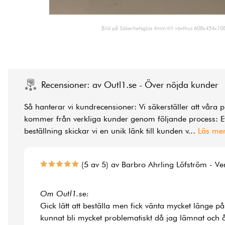
Bild på Säkerhetsglas 4mm till växthus 608x454x10
Recensioner: av Outl1.se - Över nöjda kunder
Så hanterar vi kundrecensioner: Vi säkerställer att våra 
kommer från verkliga kunder genom följande process: Ef
beställning skickar vi en unik länk till kunden v
...
Läs me
(5 av 5) av Barbro Ahrling Löfström - Ve
Om Outl1.se:
Gick lätt att beställa men fick vänta mycket länge på
kunnat bli mycket problematiskt då jag lämnat och å