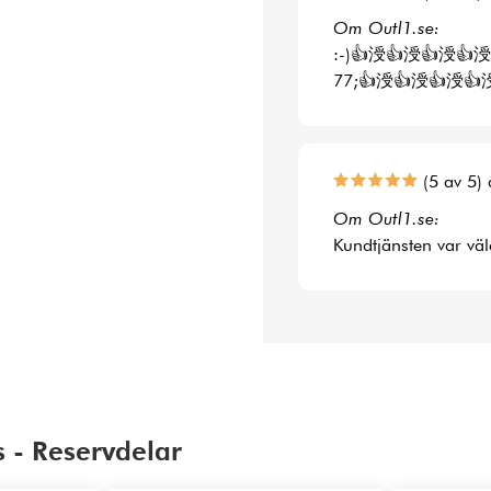
Om Outl1.se:
:-)👍涭👍涭👍涭👍涭
77;👍涭👍涭👍涭👍
(5 av 5) 
Om Outl1.se:
Kundtjänsten var väl
 - Reservdelar