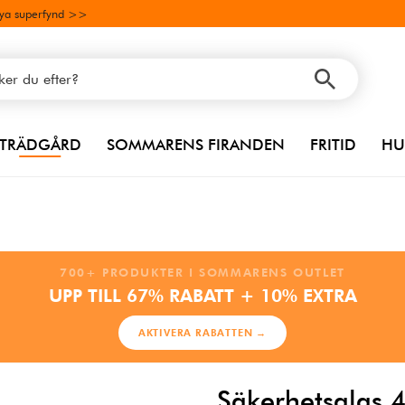
ya superfynd >>
TRÄDGÅRD
SOMMARENS FIRANDEN
FRITID
HU
700+ PRODUKTER I SOMMARENS OUTLET
UPP TILL 67% RABATT + 10% EXTRA
AKTIVERA RABATTEN →
Säkerhetsglas 