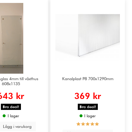
glas 4mm till växthus
Kanalplast P8 700x1290mm
608x1135
643 kr
369 kr
Bra deal!
Bra deal!
I lager
I lager
Lägg i varukorg