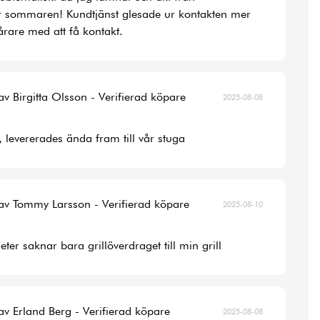
r sommaren! Kundtjänst glesade ur kontakten mer
rare med att få kontakt.
av Birgitta Olsson - Verifierad köpare
2025-08-08
, levererades ända fram till vår stuga
av Tommy Larsson - Verifierad köpare
2025-08-10
ter saknar bara grillöverdraget till min grill
av Erland Berg - Verifierad köpare
2025-08-08