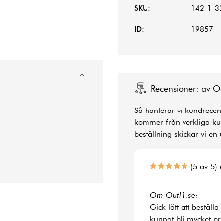
SKU:
142-1-3
ID:
19857
Recensioner: av O
Så hanterar vi kundrecens
kommer från verkliga kun
beställning skickar vi en 
(5 av 5) 
Om Outl1.se:
Gick lätt att bestäl
kunnat bli mycket p