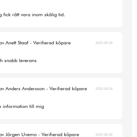
 fick rätt vara inom skälig tid.
av Anett Staaf - Verifierad köpare
2025-08-08
ch snabb leverans
av Anders Andersson - Verifierad köpare
2025-08-06
 information till mig
av Jörgen Uvemo - Verifierad köpare
2025-08-08