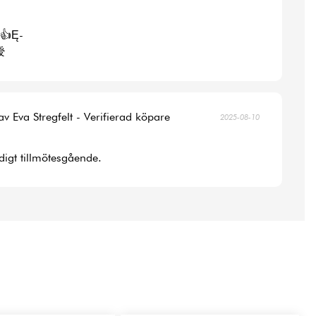
👍Ę-
涭
av Eva Stregfelt - Verifierad köpare
2025-08-10
digt tillmötesgående.