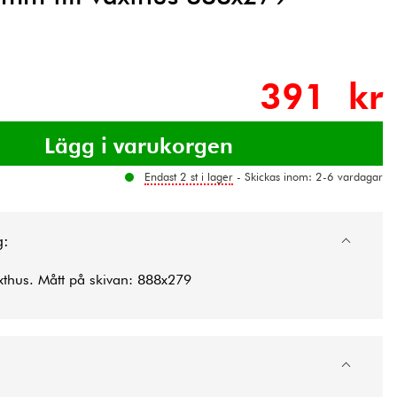
391 kr
Endast 2 st i lager
- Skickas inom: 2-6 vardagar
g:
äxthus. Mått på skivan: 888x279