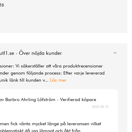
26
utl1.se - Över nöjda kunder
ioner: Vi säkerställer att våra produktrecensioner
der genom följande process: Efter varje levererad
unik länk till kunden v
...
Läs mer
av Barbro Ahrling Löfström - Verifierad köpare
2025-08-10
la men fick vänta mycket länge på leveransen vilket
roblematiskt då jag lämnat och åkt från