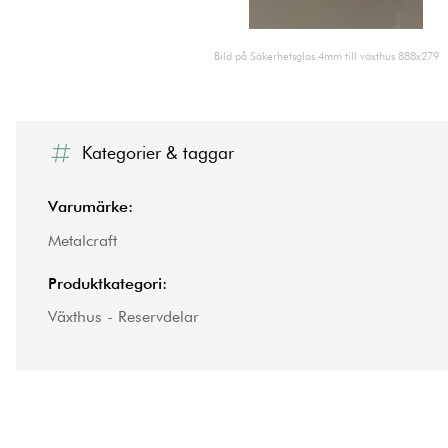
Bild på Säkerhetsglas 4mm till växthus 888x279
Kategorier & taggar
Varumärke:
Metalcraft
Produktkategori:
Växthus - Reservdelar