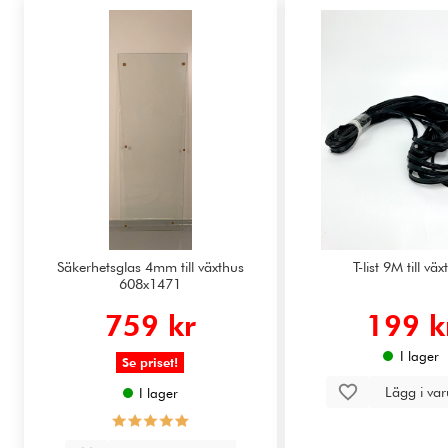
Säkerhetsglas 4mm till växthus
T-list 9M till vä
608x1471
759 kr
199 k
I lager
Se priset!
Lägg i va
I lager