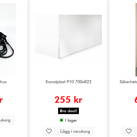
xthus
Kanalplast P10 700x822
Säkerhets
r
255 kr
Bra deal!
rukorg
I lager
Lägg i varukorg