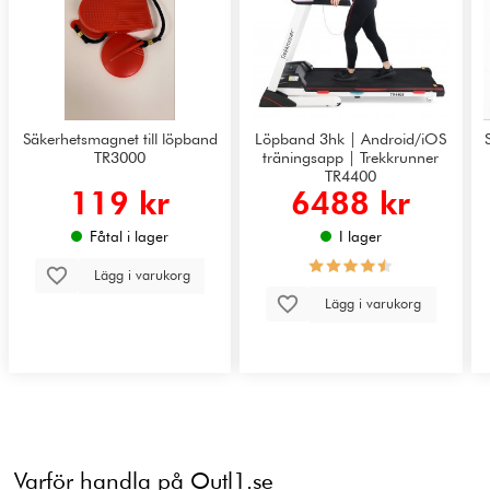
Säkerhetsmagnet till löpband
Löpband 3hk | Android/iOS
TR3000
träningsapp | Trekkrunner
TR4400
119 kr
6488 kr
Fåtal i lager
I lager
Lägg i varukorg
Lägg i varukorg
Varför handla på Outl1.se