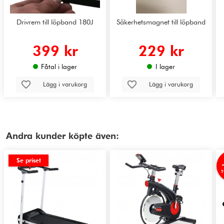
Drivrem till löpband 180J
Säkerhetsmagnet till löpband
399 kr
229 kr
Fåtal i lager
I lager
Lägg i varukorg
Lägg i varukorg
Andra kunder köpte även:
Se priset
T