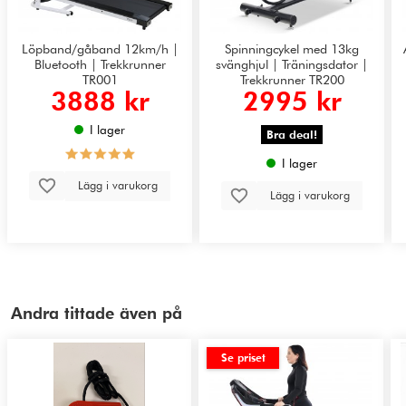
Löpband/gåband 12km/h |
Spinningcykel med 13kg
Bluetooth | Trekkrunner
svänghjul | Träningsdator |
TR001
Trekkrunner TR200
3888 kr
2995 kr
I lager
Bra deal!
I lager
Lägg i varukorg
Lägg i varukorg
Andra tittade även på
Se priset