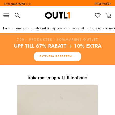
Information
Nya superfynd >>
Hem
>
Träning
>
Konditionsträning hemma
>
Löpband
>
Löpband - reservd
700+ PRODUKTER I SOMMARENS OUTLET
UPP TILL 67% RABATT + 10% EXTRA
AKTIVERA RABATTEN →
Säkerhetsmagnet till löpband