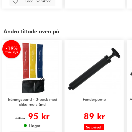
Lägg i varukorg
Andra tittade även på
-19%
TOM 30/9
Träningsband - 3-pack med
Fenderpump
A
olika motstånd
95 kr
89 kr
118 kr
I lager
Se priset!