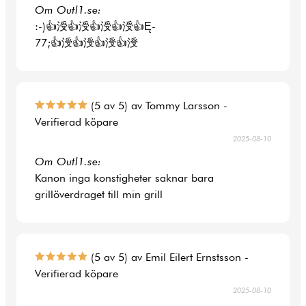
Om Outl1.se:
:-)👍涭👍涭👍涭👍涭👍Ę-
77;👍涭👍涭👍涭👍涭
(5 av 5) av Tommy Larsson -
Verifierad köpare
2025-08-10
Om Outl1.se:
Kanon inga konstigheter saknar bara
grillöverdraget till min grill
(5 av 5) av Emil Eilert Ernstsson -
Verifierad köpare
2025-08-10