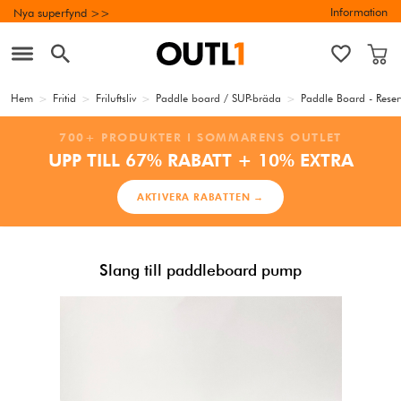
Information
Nya superfynd >>
Hem
>
Fritid
>
Friluftsliv
>
Paddle board / SUP-bräda
>
Paddle Board - Reser
700+ PRODUKTER I SOMMARENS OUTLET
UPP TILL 67% RABATT + 10% EXTRA
AKTIVERA RABATTEN →
Slang till paddleboard pump