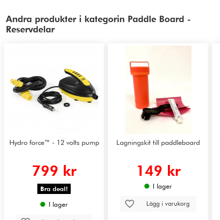
Andra produkter i kategorin Paddle Board -
Reservdelar
Hydro force™ - 12 volts pump
Lagningskit till paddleboard
799 kr
149 kr
I lager
Bra deal!
Lägg i varukorg
I lager