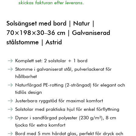
skickas fakturan efter leverans.
Solsängset med bord | Natur |
70×198×30–36 cm | Galvaniserad
stålstomme | Astrid
Komplett set: 2 solstolar + 1 bord
Stomme i galvaniserat stål, pulverlackerat för
hållbarhet
Naturfärgad PE-rotting (2-strängad) för elegant och
tidlös design
Justerbara ryggstöd för maximal komfort
Solstolar med praktiska hjul för enkel förflyttning
Dynor i sandfärgad polyester (230 g/m²), 8 cm
tjocka för extra komfort
Bord med 5 mm härdat glas, perfekt för dryck och