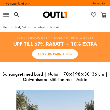
Information
Nya superfynd >>
Hem
>
Trädgård
>
Utemöbler
>
Solstol
700+ PRODUKTER I SOMMARENS OUTLET
UPP TILL 67% RABATT + 10% EXTRA
AKTIVERA RABATTEN →
Solsängset med bord | Natur | 70×198×30–36 cm |
Galvaniserad stålstomme | Astrid