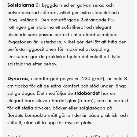
Solstolarna
är byggda med en galvaniserad och
pulverlackerad stålram, vilket ger extra stabilitet och
lång livslängd. Den naturfärgade 2-strängade PE-
rottingen ger stolarna ett sofistikerat och elegant
utseende som passar perfekt i alla utomhusmiljöer.
Ryggstöden är justerbara, vilket gör det lätt att hitta den
perfekta liggpositionen för maximal avkoppling.
Dessutom gör de praktiska hjulen det enkelt att flytta
solstolarna efter behov.
Dynorna
, i sandfärgad polyester (230 g/m²), är hela 8
cm tjocka för att ge extra komfort och stöd under långa
soliga dagar. Det medföljande
sidobordet
har en
elegant bordsskiva i härdat glas (5 mm), som är perfekt
för att ställa drycker, böcker eller solglasögon på.
Bordets kompakta mått gör att det är både praktiskt och
stilfullt, utan att ta upp för mycket plats.