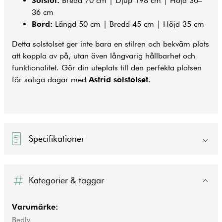
Solstol:
Bredd 70 cm | Djup 198 cm | Höjd 30–
36 cm
Bord:
Längd 50 cm | Bredd 45 cm | Höjd 35 cm
Detta solstolset ger inte bara en stilren och bekväm plats
att koppla av på, utan även långvarig hållbarhet och
funktionalitet. Gör din uteplats till den perfekta platsen
för soliga dagar med
Astrid solstolset
.
Specifikationer
Kategorier & taggar
Varumärke:
Bedly