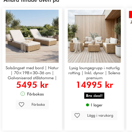
Solsängset med bord | Natur
Lyxig loungegrupp i naturlig
| 70×198×30–36 cm |
rotting | Inkl. dynor | Solena
Galvaniserad stålstomme |
premium
5495 kr
14995 kr
Astrid
Förbokas
Bra deal!
Förboka
I lager
Lägg i varukorg