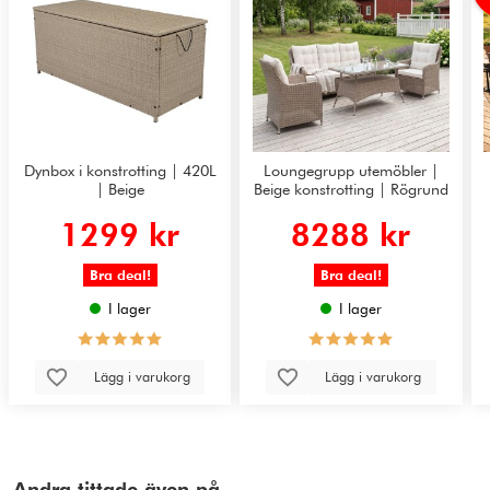
Dynbox i konstrotting | 420L
Loungegrupp utemöbler |
| Beige
Beige konstrotting | Rögrund
1299 kr
8288 kr
Bra deal!
Bra deal!
I lager
I lager
Lägg i varukorg
Lägg i varukorg
Andra tittade även på