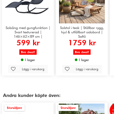
Solsäng med gungfunktion |
Solstol i teak | Ställbar rygg,
Svart texturerad |
hjul & utfällbart sidobord |
146×62×89 cm |
Saltö
599 kr
1759 kr
Havstenssund 2026
Bra deal!
Bra deal!
I lager
I lager
Lägg i varukorg
Lägg i varukorg
Andra kunder köpte även:
Storsäljare
Storsäljare
T