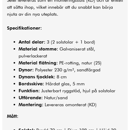
Setet levereras som en monteringssats (KD) och är enkelt
att sätta ihop, vilket innebär att du snabbt kan börja
njuta av din nya uteplats.
Specifikationer:
Antal delar:
3 (2 solstolar + 1 bord)
Material stomme:
Galvaniserat stål,
pulverlackerat
Material flätning:
PE-rotting, natur (2S)
Dynor:
Polyester 230 g/m², sandfärgad
Dynans tjocklek:
8 cm
Bordsskiva:
Härdat glas, 5 mm
Funktion:
Justerbart ryggstöd, hjul på solstolar
Utförande:
Natur/sand
Montering:
Levereras omonterat (KD)
Mått: