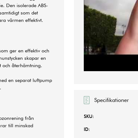
ie. Den isolerade ABS-
samtidigt som det
ara värmen effektivt.
som ger en effektiv och
tmunstycken skapar en
 och återhämtning.
ed en separat luftpump
.
Specifikationer
SKU:
 ozonrening från
ar till minskad
ID: