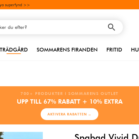
ya superfynd >>
TRÄDGÅRD
SOMMARENS FIRANDEN
FRITID
HU
700+ PRODUKTER I SOMMARENS OUTLET
UPP TILL 67% RABATT + 10% EXTRA
AKTIVERA RABATTEN →
Spabad Vivid D