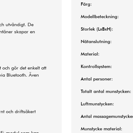
Färg:
Modellbeteckning:
ch utvändigt. De
Storlek (LxBxH):
ntäner skapar en
Nätanslutning:
Material:
Kontrollsystem:
 och gör det enkelt att
via Bluetooth. Även
Antal personer:
Totalt antal munstycken:
Luftmunstycken:
t och driftsäkert
Antal massagemunstycke
Munstycke material:
iFi-modul som kan