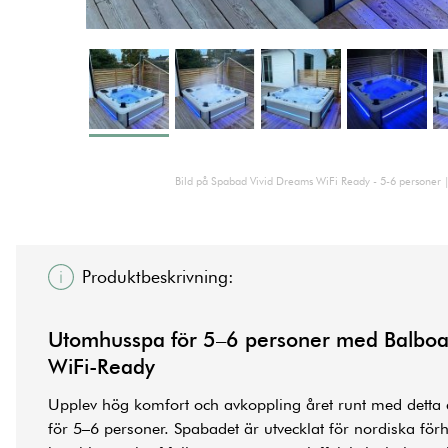
Bild på Spabad Vivid Dreams WiFi Ready - 5-6 personer |
Produktbeskrivning:
Utomhusspa för 5–6 personer med Balboa
WiFi-Ready
Upplev hög komfort och avkoppling året runt med detta
för 5–6 personer. Spabadet är utvecklat för nordiska för