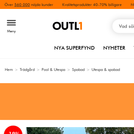
Över
560 000
nöjda kunder
Kvalitetsprodukter 40-70% billigare
N
Meny
NYA SUPERFYND
NYHETER
Hem
>
Trädgård
>
Pool & Utespa
>
Spabad
>
Utespa & spabad
-19%