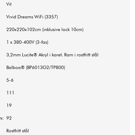
Vit
Vivid Dreams WiFi (3357)
220x220x102cm (inklusive lock 10cm)
1 x 380-400V (3-fas)
3,2mm Lucite® Akryl i karet. Ram i rostfritt stål
Balboa® (BP6013G2/TP800)
5-6
111
19
n:
92
Rostfritt stål