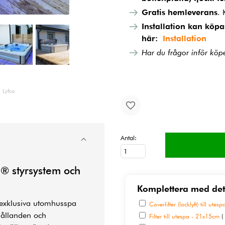
Gratis hemleverans
. 
Installation kan köpa
här:
Installation
Har du frågor inför kö
 Lyfco
Antal:
® styrsystem och
Komplettera med det
 exklusiva utomhusspa
Coverlifter (locklyft) till utesp
hållanden och
Filter till utespa - 21x15cm
(