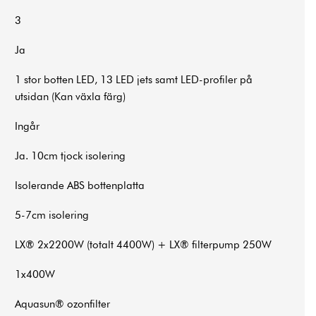
3
Ja
1 stor botten LED, 13 LED jets samt LED-profiler på
utsidan (Kan växla färg)
Ingår
Ja. 10cm tjock isolering
Isolerande ABS bottenplatta
5-7cm isolering
LX® 2x2200W (totalt 4400W) + LX® filterpump 250W
1x400W
Aquasun® ozonfilter