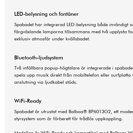
LED-belysning och fontäner
Spabadet har integrerad LED-belysning både invändigt o
färgväxlande lamporna tillsammans med två upplysta fo
exklusiv atmosfär under kvällsbadet.
Bluetooth-ljudsystem
Två infällbara popup-högtalare är integrerade i spabadet
spela upp musik direkt från mobiltelefon eller surfplatta 
anslutning via ljudkabel stöds.
WiFi-Ready
Spabadet är utrustat med Balboa® BP6013G2, ett modern
styrsystem som är förberett för trådlös uppkoppling.
Modellen är WiFi-Ready och kompatibel med Balboas W