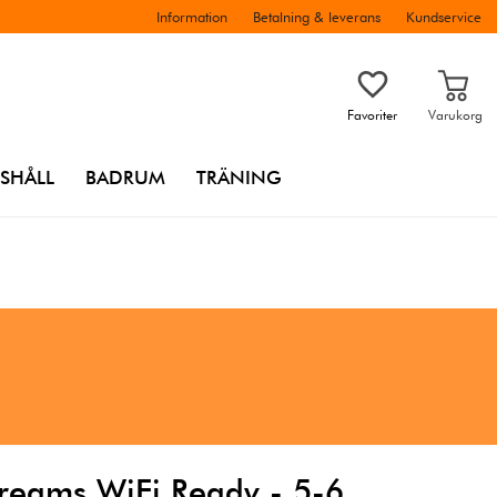
Information
Betalning & leverans
Kundservice
Favoriter
Varukorg
SHÅLL
BADRUM
TRÄNING
reams WiFi Ready - 5-6