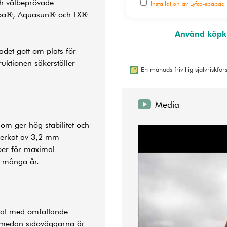
ch välbeprövade
Installation av Lyfco-spabad
lboa®, Aquasun® och LX®
Använd köpkn
det gott om plats för
uktionen säkerställer
En månads frivillig självriskfö
Media
som ger hög stabilitet och
lverkat av 3,2 mm
ber för maximal
r många år.
stat med omfattande
m medan sidoväggarna är