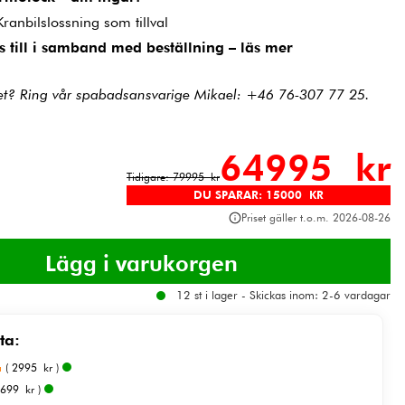
Kranbilslossning som tillval
s till i samband med beställning – läs mer
pet? Ring vår spabadsansvarige Mikael: +46 76-307 77 25.
64995 kr
Tidigare: 79995 kr
DU SPARAR: 15000 KR
Priset gäller t.o.m. 2026-08-26
12 st i lager - Skickas inom: 2-6 vardagar
ta:
a
( 2995 kr )
 699 kr )