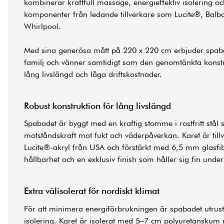
kombinerar kraftfull massage, energieffektiv isolering o
komponenter från ledande tillverkare som Lucite®, Ba
Whirlpool.
Med sina generösa mått på 220 x 220 cm erbjuder spaba
familj och vänner samtidigt som den genomtänkta konstr
lång livslängd och låga driftskostnader.
Robust konstruktion för lång livslängd
Spabadet är byggt med en kraftig stomme i rostfritt stål 
motståndskraft mot fukt och väderpåverkan. Karet är til
Lucite®-akryl från USA och förstärkt med 6,5 mm glasfi
hållbarhet och en exklusiv finish som håller sig fin unde
Extra välisolerat för nordiskt klimat
För att minimera energiförbrukningen är spabadet utru
isolering. Karet är isolerat med 5–7 cm polyuretansku