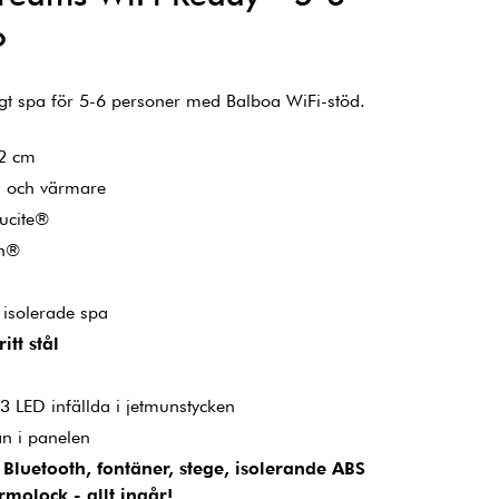
o
xigt spa för 5-6 personer med Balboa WiFi-stöd.
02 cm
m och värmare
Lucite®
un®
 isolerade spa
ritt stål
3 LED infällda i jetmunstycken
an i panelen
luetooth, fontäner, stege, isolerande ABS
ermolock - allt ingår!