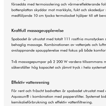
försedda med termoisolering och värmereflekterande fol
bottenplattan skyddar mot markkyla, fukt och skadedjur 
medföljande 10 cm tjocka termolocket hjälper till att bev
Kraftfull massageupplevelse
Spabadet är utrustat med totalt 111 rostfria munstycken 
behaglig massage. Kombinationen av vattenjets och luf
avslappnande spaupplevelse med fokus på både komfort
Två massagepumpar på 2 200 W vardera tillsammans m
säkerställer hög kapacitet och jämnt tryck i hela systemet
Effektiv vattenrening
För rent och fräscht badvatten är spabadet utrustat med
Aquasun® i kombination med pappersfilter. Systemet bidr
kemikalieförbrukning och effektiv vattenfiltrering.