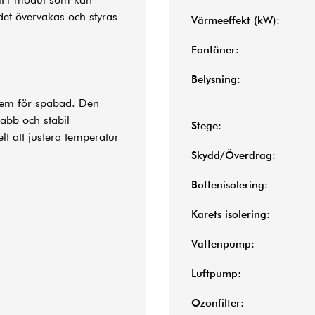
det övervakas och styras
Värmeeffekt (kW):
Fontäner:
Belysning:
stem för spabad. Den
abb och stabil
Stege:
t att justera temperatur
Skydd/Överdrag:
Bottenisolering:
Karets isolering:
Vattenpump:
Luftpump:
Ozonfilter: