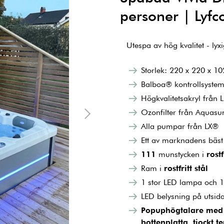
personer | Lyfc
Utespa av hög kvalitet - ly
Storlek: 220 x 220 x 1
Balboa® kontrollsyste
Högkvalitetsakryl från 
Ozonfilter från Aquas
Alla pumpar från LX®
Ett av marknadens bäst
111
munstycken i
rostf
Ram i
rostfritt stål
1 stor LED lampa och 1
LED belysning på utsid
Popuphögtalare med B
bottenplatta, tjockt t