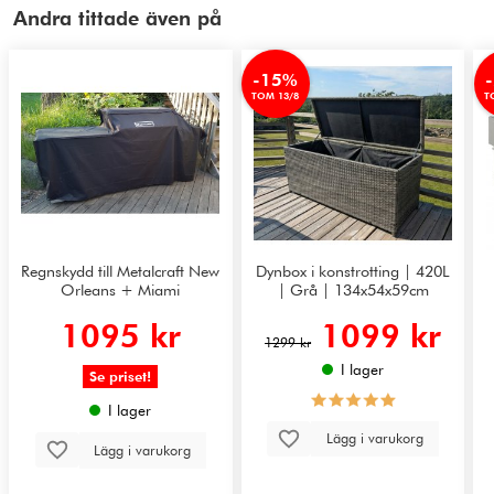
Andra tittade även på
-15%
TOM 13/8
T
Regnskydd till Metalcraft New
Dynbox i konstrotting | 420L
Orleans + Miami
| Grå | 134x54x59cm
1095 kr
1099 kr
1299 kr
I lager
Se priset!
I lager
Lägg i varukorg
Lägg i varukorg