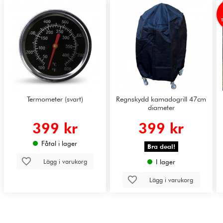
Termometer (svart)
Regnskydd kamadogrill 47cm
diameter
399 kr
399 kr
Fåtal i lager
Bra deal!
Lägg i varukorg
I lager
Lägg i varukorg