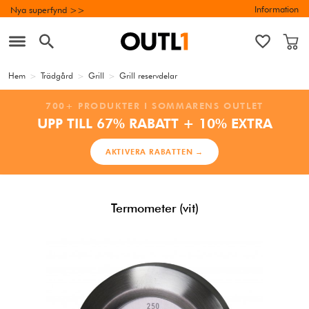
Information
Nya superfynd >>
Hem
>
Trädgård
>
Grill
>
Grill reservdelar
700+ PRODUKTER I SOMMARENS OUTLET
UPP TILL 67% RABATT + 10% EXTRA
AKTIVERA RABATTEN →
Termometer (vit)